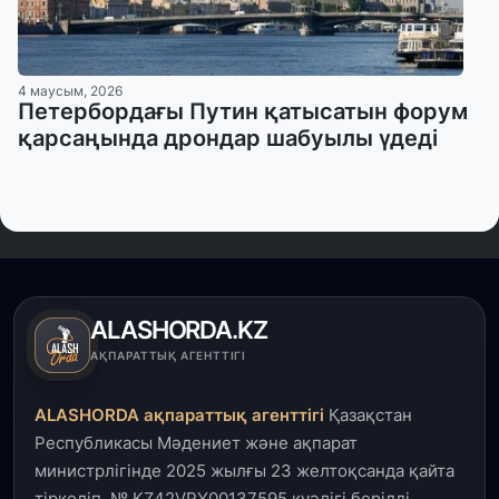
4 маусым, 2026
Петербордағы Путин қатысатын форум
қарсаңында дрондар шабуылы үдеді
ALASHORDA.KZ
АҚПАРАТТЫҚ АГЕНТТІГІ
ALASHORDA ақпараттық агенттігі
Қазақстан
Республикасы Мәдениет және ақпарат
министрлігінде 2025 жылғы 23 желтоқсанда қайта
тіркеліп, № KZ42VPY00137595 куәлігі берілді.