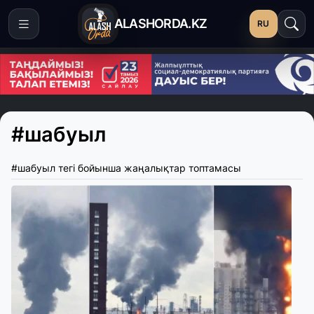
ALASHORDA.KZ
RU
#шабуыл
#шабуыл тегі бойынша жаңалықтар топтамасы