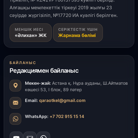
Алғашқы мемлекеттік тіркеуі 2019 жылғы 23
сәуірде жүргізіліп, №17720 ИА куәлігі берілген.
МЕНШІК ИЕСІ
СЕРІКТЕСТІК ҮШІН
«Әлихан» ЖК
Жарнама бөлімі
БАЙЛАНЫС
Редакциямен байланыс
Мекен-жай:
Астана қ. Нұра ауданы, Ш.Айтматов
көшесі 53, І блок, 89 пәтер
Email:
qaraotkel@gmail.com
WhatsApp:
+7 702 915 15 14