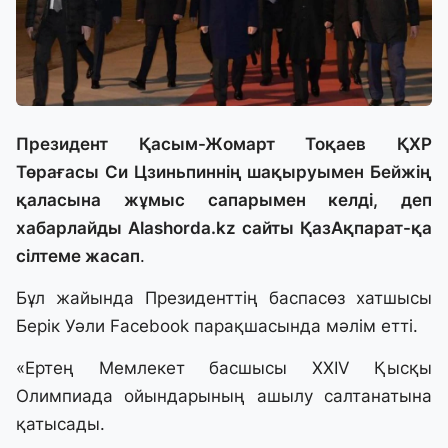
Президент Қасым-Жомарт Тоқаев ҚХР
Төрағасы Си Цзиньпиннің шақыруымен Бейжің
қаласына жұмыс сапарымен келді, деп
хабарлайды Alashorda.kz сайты ҚазАқпарат-қа
сілтеме жасап
.
Бұл жайында Президенттің баспасөз хатшысы
Берік Уәли Facebook парақшасында мәлім етті.
«Ертең Мемлекет басшысы XXIV Қысқы
Олимпиада ойындарының ашылу салтанатына
қатысады.