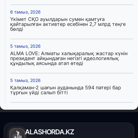
6 тамыз, 2026
Үкімет СҚО ауылдарын сумен қамтуға
қайтарылған активтер есебінен 2,7 млрд теңге
бөлді
5 тамыз, 2026
ALMA LOVE: Алматы халықаралық жастар күнін
президент айқындаған негізгі идеологиялық
құндылық аясында атап өтеді
5 тамыз, 2026
Қалқаман-2 шағын ауданында 594 пәтері бар
тұрғын үйді салып бітті
4 тамыз, 2026
Елде мал шаруашылығын қаржыландыру көлемі
артады – Үкімет отырысы
ALASHORDA.KZ