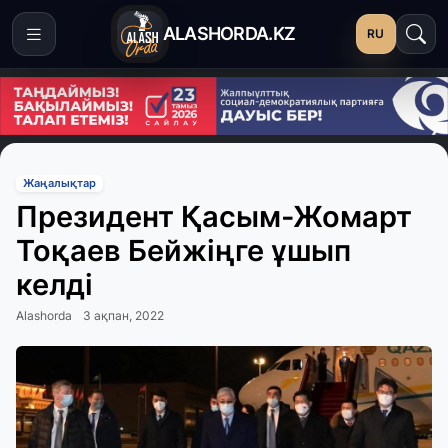
ALASHORDA.KZ
RU
Жаңалықтар
Президент Қасым-Жомарт
Тоқаев Бейжіңге ұшып
келді
Alashorda
3 ақпан, 2022