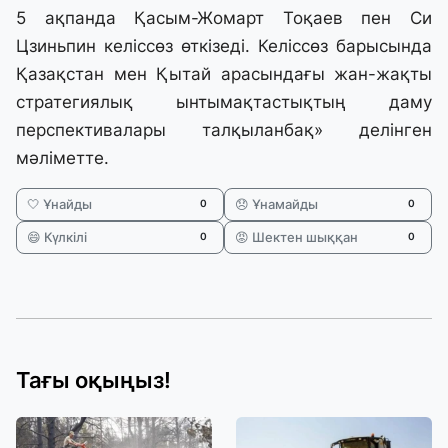
5 ақпанда Қасым-Жомарт Тоқаев пен Си
Цзиньпин келіссөз өткізеді. Келіссөз барысында
Қазақстан мен Қытай арасындағы жан-жақты
стратегиялық ынтымақтастықтың даму
перспективалары талқыланбақ» делінген
мәліметте.
🤍 Ұнайды
😞 Ұнамайды
0
0
😄 Күлкілі
😡 Шектен шыққан
0
0
Тағы оқыңыз!