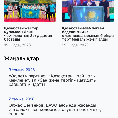
Қазақстан жастар
Қазақстан әлемдегі ең
құрамасы Азия
беделді химия
чемпионатын 8 жүлдемен
олимпиадаларының бірінде
бастады
төрт медаль жеңіп алды
19 шілде, 2026
19 шілде, 2026
Жаңалықтар
8 тамыз, 2026
«Әділет» партиясы: Қазақстан – зайырлы
мемлекет, ал «Заң және тәртіп» қағидаты
баршаға міндетті
7 тамыз, 2026
Олжас Бектенов: ЕАЭО аясында жасанды
интеллект пен кедергісіз саудаға басымдық
беріледі