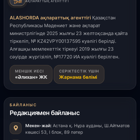
3 тамыз, 2026
АҚПАРАТТЫҚ АГЕНТТІГІ
Өңірлерде жаңа вокзалдар, су құбыры,
логистикалық хаб және тұрғын үйлер
ALASHORDA ақпараттық агенттігі
Қазақстан
пайдалануға берілді
Республикасы Мәдениет және ақпарат
министрлігінде 2025 жылғы 23 желтоқсанда қайта
3 тамыз, 2026
тіркеліп, № KZ42VPY00137595 куәлігі берілді.
Қызылордада 300 орындық аурухана,
Президенттік кітапхана және жаңа театр
Алғашқы мемлекеттік тіркеуі 2019 жылғы 23
салынып жатыр
сәуірде жүргізіліп, №17720 ИА куәлігі берілген.
1 тамыз, 2026
МЕНШІК ИЕСІ
СЕРІКТЕСТІК ҮШІН
«Әлихан» ЖК
Жарнама бөлімі
Кинопоиск Қазақстан азаматтарының ең
танымал онлайн-кинотеатрына айналды
31 шілде, 2026
БАЙЛАНЫС
Ақмола облысындағы кездесуде кәсіпкерлер мен
Редакциямен байланыс
ұстаздар «Әділет» партиясына өз ұсыныстарын
айтты
Мекен-жай:
Астана қ. Нұра ауданы, Ш.Айтматов
көшесі 53, І блок, 89 пәтер
31 шілде, 2026