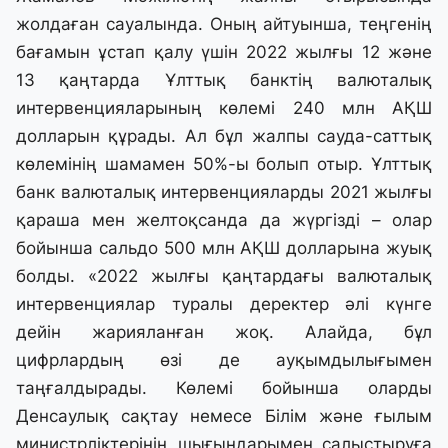
жолдаған сауалында. Оның айтуынша, теңгенің
бағамын ұстап қалу үшін 2022 жылғы 12 және
13 қаңтарда Ұлттық банктің валюталық
интервенцияларының көлемі 240 млн АҚШ
долларын құрады. Ал бұл жалпы сауда-саттық
көлемінің шамамен 50%-ы болып отыр. Ұлттық
банк валюталық интервенцияларды 2021 жылғы
қараша мен желтоқсанда да жүргізді – олар
бойынша сальдо 500 млн АҚШ долларына жуық
болды. «2022 жылғы қаңтардағы валюталық
интервенциялар туралы деректер әлі күнге
дейін жарияланған жоқ. Алайда, бұл
цифрлардың өзі де ауқымдылығымен
таңғалдырады. Көлемі бойынша оларды
Денсаулық сақтау немесе Білім және ғылым
министрліктерінің шығындарымен салыстыруға