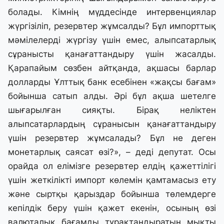
болады. Кімнің мүддесінде интервенциялар
жүргізіліп, резервтер жұмсалды? Бұл импорттық
мәмілелерді жүргізу үшін емес, алыпсатарлық
сұранысты қанағаттандыру үшін жасалды.
Қарапайым сөзбен айтқанда, ақшасы барлар
долларды Ұлттық банк есебінен «жақсы бағам»
бойынша сатып алды. Әрі бұл ақша шетелге
шығарылған сияқты. Бірақ неліктен
алыпсатарлардың сұранысын қанағаттандыру
үшін резервтер жұмсалады? Бұл не деген
монетарлық саясат өзі?», – деді депутат. Осы
орайда ол елімізге резервтер елдің қажеттілігі
үшін жеткілікті импорт көлемін қамтамасыз ету
және сыртқы қарыздар бойынша төлемдерге
кепілдік беру үшін қажет екенін, осының өзі
валюталық бағамды тұрақтандыратын мықты