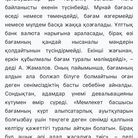
байланысты екенін түсінбейді. Мұнай бағасы
өседі немесе төмендейді, бағам өзгермейді
немесе мүлдем басқа жаққа қозғалады. Ұлттық
банк валюта нарығына араласады, бірақ өзі
бағамның қандай нысаналы мәндерін
қолдайтынын түсіндірмейді. Екінші жағынан,
еркін құбылмалы бағам туралы мәлімдейді», –
деді А. Жамалов. Оның пайымынша, бағамның
алдын ала болжап білуге болмайтыны оған
деген сенімсіздіктің басты себебіне айналды.
Сондықтан, адамдар үнемі девальвацияны
күтумен өмір сүреді. «Мемлекет басшысы
бағамның күрт алыпсатарлық ауытқуларын
болғызбау үшін теңгеге деген сенімді қалпына
келтіру қажеттігі туралы айтқан болатын. Бірақ
бұл ашық әрі адал жасалуға тиіс», – деді