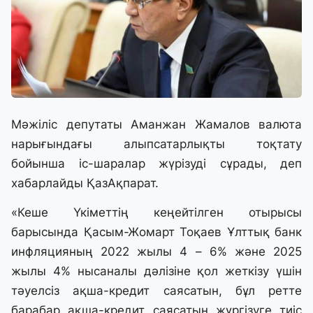
Мәжіліс депутаты Аманжан Жамалов валюта
нарығындағы алыпсатарлықты тоқтату
бойынша іс-шаралар жүрізуді сұрады, деп
хабарлайды ҚазАқпарат.
«Кеше Үкіметтің кеңейтілген отырысы
барысында Қасым-Жомарт Тоқаев Ұлттық банк
инфляцияның 2022 жылы 4 – 6% және 2025
жылы 4% нысаналы дәлізіне қол жеткізу үшін
тәуелсіз ақша-кредит саясатын, бұл ретте
барабар ақша-кредит саясатын жүргізуге тиіс