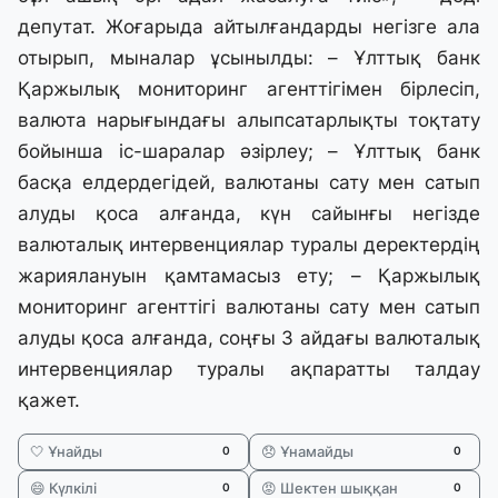
депутат. Жоғарыда айтылғандарды негізге ала
отырып, мыналар ұсынылды: – Ұлттық банк
Қаржылық мониторинг агенттігімен бірлесіп,
валюта нарығындағы алыпсатарлықты тоқтату
бойынша іс-шаралар әзірлеу; – Ұлттық банк
басқа елдердегідей, валютаны сату мен сатып
алуды қоса алғанда, күн сайынғы негізде
валюталық интервенциялар туралы деректердің
жариялануын қамтамасыз ету; – Қаржылық
мониторинг агенттігі валютаны сату мен сатып
алуды қоса алғанда, соңғы 3 айдағы валюталық
интервенциялар туралы ақпаратты талдау
қажет.
🤍 Ұнайды
😞 Ұнамайды
0
0
😄 Күлкілі
😡 Шектен шыққан
0
0