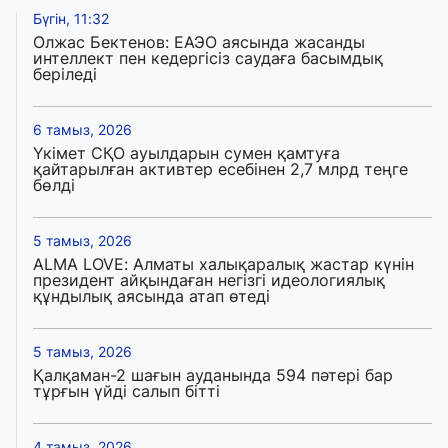
Бүгін, 11:32
Олжас Бектенов: ЕАЭО аясында жасанды
интеллект пен кедергісіз саудаға басымдық
беріледі
6 тамыз, 2026
Үкімет СҚО ауылдарын сумен қамтуға
қайтарылған активтер есебінен 2,7 млрд теңге
бөлді
5 тамыз, 2026
ALMA LOVE: Алматы халықаралық жастар күнін
президент айқындаған негізгі идеологиялық
құндылық аясында атап өтеді
5 тамыз, 2026
Қалқаман-2 шағын ауданында 594 пәтері бар
тұрғын үйді салып бітті
4 тамыз, 2026