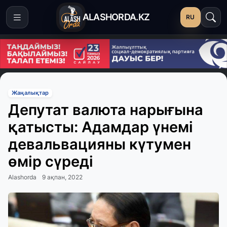
ALASHORDA.KZ
RU
Жаңалықтар
Депутат валюта нарығына
қатысты: Адамдар үнемі
девальвацияны күтумен
өмір сүреді
Alashorda
9 ақпан, 2022