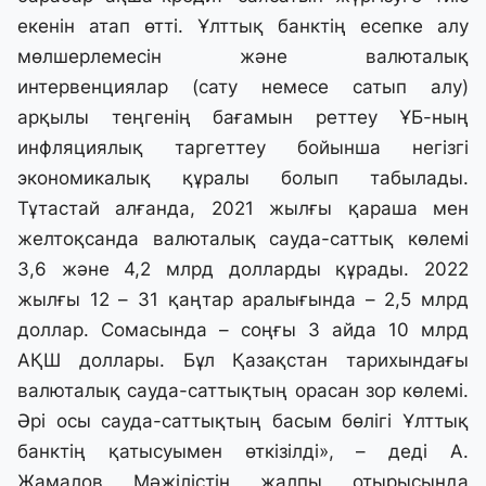
екенін атап өтті. Ұлттық банктің есепке алу
мөлшерлемесін және валюталық
интервенциялар (сату немесе сатып алу)
арқылы теңгенің бағамын реттеу ҰБ-ның
инфляциялық таргеттеу бойынша негізгі
экономикалық құралы болып табылады.
Тұтастай алғанда, 2021 жылғы қараша мен
желтоқсанда валюталық сауда-саттық көлемі
3,6 және 4,2 млрд долларды құрады. 2022
жылғы 12 – 31 қаңтар аралығында – 2,5 млрд
доллар. Сомасында – соңғы 3 айда 10 млрд
АҚШ доллары. Бұл Қазақстан тарихындағы
валюталық сауда-саттықтың орасан зор көлемі.
Әрі осы сауда-саттықтың басым бөлігі Ұлттық
банктің қатысуымен өткізілді», – деді А.
Жамалов Мәжілістің жалпы отырысында