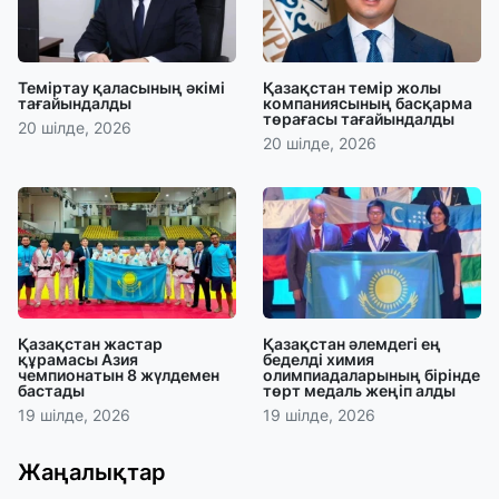
Теміртау қаласының әкімі
Қазақстан темір жолы
тағайындалды
компаниясының басқарма
төрағасы тағайындалды
20 шілде, 2026
20 шілде, 2026
Қазақстан жастар
Қазақстан әлемдегі ең
құрамасы Азия
беделді химия
чемпионатын 8 жүлдемен
олимпиадаларының бірінде
бастады
төрт медаль жеңіп алды
19 шілде, 2026
19 шілде, 2026
Жаңалықтар