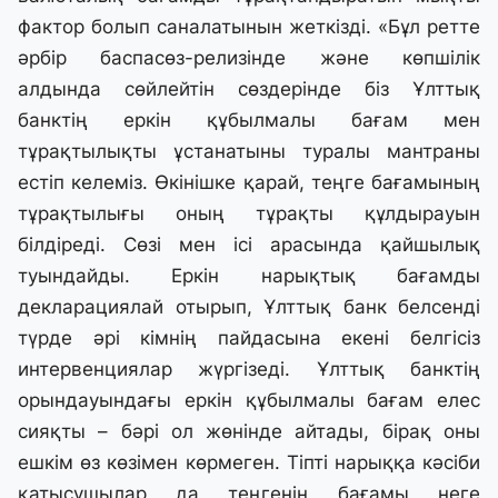
фактор болып саналатынын жеткізді. «Бұл ретте
әрбір баспасөз-релизінде және көпшілік
алдында сөйлейтін сөздерінде біз Ұлттық
банктің еркін құбылмалы бағам мен
тұрақтылықты ұстанатыны туралы мантраны
естіп келеміз. Өкінішке қарай, теңге бағамының
тұрақтылығы оның тұрақты құлдырауын
білдіреді. Сөзі мен ісі арасында қайшылық
туындайды. Еркін нарықтық бағамды
декларациялай отырып, Ұлттық банк белсенді
түрде әрі кімнің пайдасына екені белгісіз
интервенциялар жүргізеді. Ұлттық банктің
орындауындағы еркін құбылмалы бағам елес
сияқты – бәрі ол жөнінде айтады, бірақ оны
ешкім өз көзімен көрмеген. Тіпті нарыққа кәсіби
қатысушылар да теңгенің бағамы неге