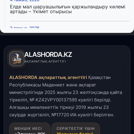
Елде мал шаруашылығын қаржыландыру көлемі
артады – Үкімет отырысы
3 тамыз, 2026
Өңірлерде жаңа вокзалдар, су құбыры,
логистикалық хаб және тұрғын үйлер
пайдалануға берілді
ALASHORDA.KZ
3 тамыз, 2026
АҚПАРАТТЫҚ АГЕНТТІГІ
Қызылордада 300 орындық аурухана,
Президенттік кітапхана және жаңа театр
ALASHORDA ақпараттық агенттігі
Қазақстан
салынып жатыр
Республикасы Мәдениет және ақпарат
министрлігінде 2025 жылғы 23 желтоқсанда қайта
1 тамыз, 2026
тіркеліп, № KZ42VPY00137595 куәлігі берілді.
Кинопоиск Қазақстан азаматтарының ең
танымал онлайн-кинотеатрына айналды
Алғашқы мемлекеттік тіркеуі 2019 жылғы 23
сәуірде жүргізіліп, №17720 ИА куәлігі берілген.
31 шілде, 2026
МЕНШІК ИЕСІ
СЕРІКТЕСТІК ҮШІН
Ақмола облысындағы кездесуде кәсіпкерлер мен