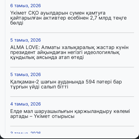
6 тамыз, 2026
Үкімет СҚО ауылдарын сумен қамтуға
қайтарылған активтер есебінен 2,7 млрд теңге
бөлді
5 тамыз, 2026
ALMA LOVE: Алматы халықаралық жастар күнін
президент айқындаған негізгі идеологиялық
құндылық аясында атап өтеді
5 тамыз, 2026
Қалқаман-2 шағын ауданында 594 пәтері бар
тұрғын үйді салып бітті
4 тамыз, 2026
Елде мал шаруашылығын қаржыландыру көлемі
артады – Үкімет отырысы
3 тамыз, 2026