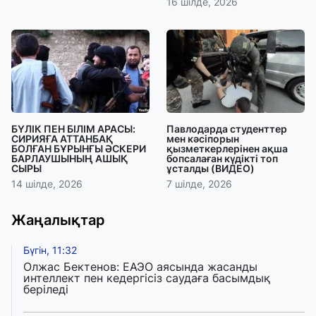
16 шілде, 2026
БҮЛІК ПЕН БІЛІМ АРАСЫ:
Павлодарда студенттер
СИРИЯҒА АТТАНБАҚ
мен кәсіпорын
БОЛҒАН БҰРЫНҒЫ ӘСКЕРИ
қызметкерлерінен ақша
БАРЛАУШЫНЫҢ АШЫҚ
бопсалаған күдікті топ
СЫРЫ
ұсталды (ВИДЕО)
14 шілде, 2026
7 шілде, 2026
Жаңалықтар
Бүгін, 11:32
Олжас Бектенов: ЕАЭО аясында жасанды
интеллект пен кедергісіз саудаға басымдық
беріледі