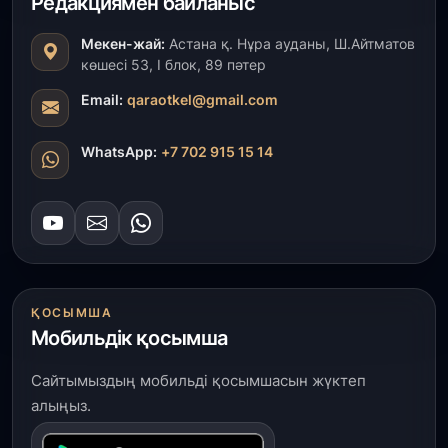
Редакциямен байланыс
ұзақмерзімді ынтымақтастық жоспарын әзірлеуді
ұсынды
Мекен-жай:
Астана қ. Нұра ауданы, Ш.Айтматов
көшесі 53, І блок, 89 пәтер
31 шілде, 2026
«Ауыл аманаты»: Түркістанда 30,2 млрд теңгеге
Email:
qaraotkel@gmail.com
4 223 жоба қаржыландырылды
WhatsApp:
+7 702 915 15 14
31 шілде, 2026
Президент тапсырмасы орындалды: Шардара
толық ауыз сумен қамтылды
30 шілде, 2026
Түркістанда «Арыс-2» және Темір ауылының
теміржол вокзалдары пайдалануға берілді
ҚОСЫМША
Мобильдік қосымша
30 шілде, 2026
Сайтымыздың мобильді қосымшасын жүктеп
Қордайлық қыз-келіншектер ұлттық нақыштағы
креативті бұйымдар шығаруда
алыңыз.