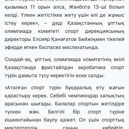
қызымыз 11 орын алса, Жанбота 13-ші болып
келді. Үлкен жетістікке жету үшін әлі де жұмыс
істеу керек», – деді Қазақстанның ұлттық
олимпиада комитеті спорт дирекциясының
директоры Елсияр Қанағатов Бейжіңмен тікелей
эфирде өткен баспасөз мәслихатында.
Сондай-ақ, ұлттық олимпиада комитетінің өкілі
Қазақстанда фристайлдан акробатика спорт
түрін дамыта түсу керектігін еске салды.
«Аталған спорт түрін бұқаралық ету жағын
қарастыру керек. Себебі чемпиондар халықтың
арасынан шығады. Балалар спортын жетілдіре
түскен жөн. Белгілі бір спорт түріне
кішкентайынан баулу қажет. Ол үшін спорттық
мектептердің санын көбейтіп,