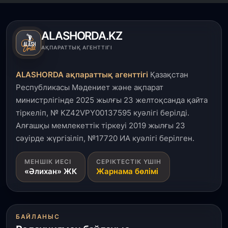
Өңірлерде жаңа вокзалдар, су құбыры,
логистикалық хаб және тұрғын үйлер
пайдалануға берілді
ALASHORDA.KZ
3 тамыз, 2026
АҚПАРАТТЫҚ АГЕНТТІГІ
Қызылордада 300 орындық аурухана,
Президенттік кітапхана және жаңа театр
ALASHORDA ақпараттық агенттігі
Қазақстан
салынып жатыр
Республикасы Мәдениет және ақпарат
министрлігінде 2025 жылғы 23 желтоқсанда қайта
1 тамыз, 2026
тіркеліп, № KZ42VPY00137595 куәлігі берілді.
Кинопоиск Қазақстан азаматтарының ең
танымал онлайн-кинотеатрына айналды
Алғашқы мемлекеттік тіркеуі 2019 жылғы 23
сәуірде жүргізіліп, №17720 ИА куәлігі берілген.
31 шілде, 2026
МЕНШІК ИЕСІ
СЕРІКТЕСТІК ҮШІН
Ақмола облысындағы кездесуде кәсіпкерлер мен
«Әлихан» ЖК
Жарнама бөлімі
ұстаздар «Әділет» партиясына өз ұсыныстарын
айтты
31 шілде, 2026
БАЙЛАНЫС
ҚР Президенті Орталық Азия елдеріне