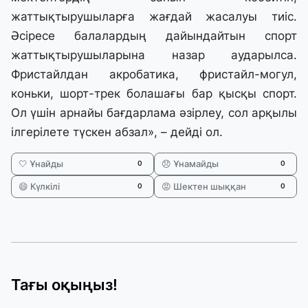
жаттықтырушыларға жағдай жасалуы тиіс.
Әсіресе балалардың дайындайтын спорт
жаттықтырушыларына назар аударылса.
Фристайлдан акробатика, фристайл-могул,
коньки, шорт-трек болашағы бар қысқы спорт.
Ол үшін арнайы бағдарлама әзірлеу, сол арқылы
ілгерілете түскен абзал», – дейді ол.
🤍 Ұнайды
😞 Ұнамайды
0
0
😄 Күлкілі
😡 Шектен шыққан
0
0
Тағы оқыңыз!