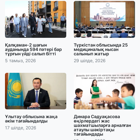
Қалқаман-2 шағын
Түркістан облысында 25
ауданында 594 пәтері бар
медициналық нысан
тұрғын үйді салып бітті
салынып жатыр
5 тамыз, 2026
29 шілде, 2026
Ұлытау облысына жаңа
Динара Сәдуақасова
әкім тағайындалды
өңірлердегі жас
шахматшыларға арналған
17 шілде, 2026
атаулы шәкіртақы
тағайындады