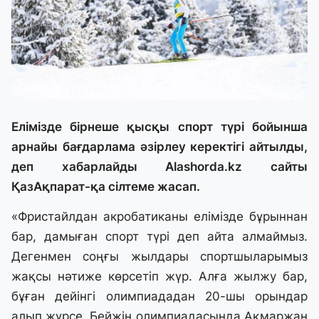
Елімізде бірнеше қысқы спорт түрі бойынша
арнайы бағдарлама әзірлеу керектігі айтылды,
деп хабарлайды Alashorda.kz сайты
ҚазАқпарат-қа сілтеме жасап.
«Фристайлдан акробатиканы елімізде бұрыннан
бар, дамыған спорт түрі деп айта алмаймыз.
Дегенмен соңғы жылдары спортшыларымыз
жақсы нәтиже көрсетіп жүр. Алға жылжу бар,
бұған дейінгі олимпиададан 20-шы орындар
алып жүрсе, Бейжің олимпиадасында Ақмаржан