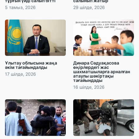
тұрғын үйді салып бітті
салынып жатыр
5 тамыз, 2026
29 шілде, 2026
Ұлытау облысына жаңа
Динара Сәдуақасова
әкім тағайындалды
өңірлердегі жас
шахматшыларға арналған
17 шілде, 2026
атаулы шәкіртақы
тағайындады
16 шілде, 2026