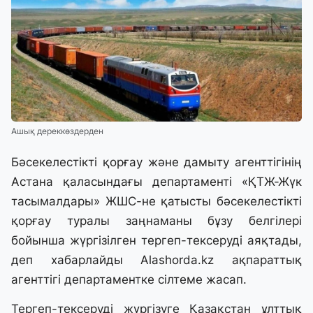
Ашық дереккөздерден
Бәсекелестікті қорғау және дамыту агенттігінің
Астана қаласындағы департаменті «ҚТЖ-Жүк
тасымалдары» ЖШС-не қатысты бәсекелестікті
қорғау туралы заңнаманы бұзу белгілері
бойынша жүргізілген тергеп-тексеруді аяқтады,
деп хабарлайды
Alashorda.kz
ақпараттық
агенттігі департаментке сілтеме жасап.
Тергеп-тексеруді жүргізуге Қазақстан ұлттық