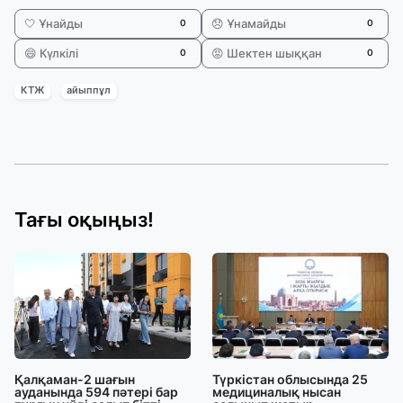
🤍 Ұнайды
😞 Ұнамайды
0
0
😄 Күлкілі
😡 Шектен шыққан
0
0
КТЖ
айыппұл
Тағы оқыңыз!
Қалқаман-2 шағын
Түркістан облысында 25
ауданында 594 пәтері бар
медициналық нысан