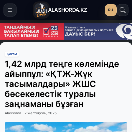
ALASHORDA.KZ
RU
Қоғам
1,42 млрд теңге көлемінде
айыппұл: «ҚТЖ-Жүк
тасымалдары» ЖШС
бәсекелестік туралы
заңнаманы бұзған
Alashorda
2 желтоқсан, 2025