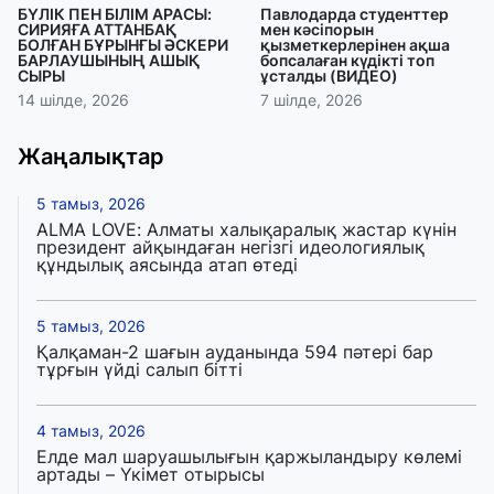
БҮЛІК ПЕН БІЛІМ АРАСЫ:
Павлодарда студенттер
СИРИЯҒА АТТАНБАҚ
мен кәсіпорын
БОЛҒАН БҰРЫНҒЫ ӘСКЕРИ
қызметкерлерінен ақша
БАРЛАУШЫНЫҢ АШЫҚ
бопсалаған күдікті топ
СЫРЫ
ұсталды (ВИДЕО)
14 шілде, 2026
7 шілде, 2026
Жаңалықтар
5 тамыз, 2026
ALMA LOVE: Алматы халықаралық жастар күнін
президент айқындаған негізгі идеологиялық
құндылық аясында атап өтеді
5 тамыз, 2026
Қалқаман-2 шағын ауданында 594 пәтері бар
тұрғын үйді салып бітті
4 тамыз, 2026
Елде мал шаруашылығын қаржыландыру көлемі
артады – Үкімет отырысы