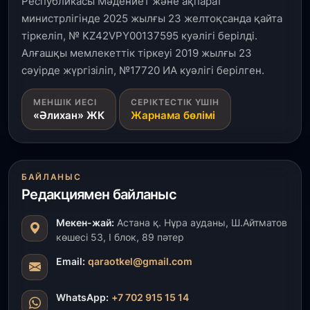
Республикасы Мәдениет және ақпарат
31 шілде, 2026
министрлігінде 2025 жылғы 23 желтоқсанда қайта
ҚР Президенті Орталық Азия елдеріне
тіркеліп, № KZ42VPY00137595 куәлігі берілді.
ұзақмерзімді ынтымақтастық жоспарын әзірлеуді
ұсынды
Алғашқы мемлекеттік тіркеуі 2019 жылғы 23
сәуірде жүргізіліп, №17720 ИА куәлігі берілген.
31 шілде, 2026
МЕНШІК ИЕСІ
СЕРІКТЕСТІК ҮШІН
«Ауыл аманаты»: Түркістанда 30,2 млрд теңгеге
«Әлихан» ЖК
Жарнама бөлімі
4 223 жоба қаржыландырылды
31 шілде, 2026
Президент тапсырмасы орындалды: Шардара
БАЙЛАНЫС
толық ауыз сумен қамтылды
Редакциямен байланыс
30 шілде, 2026
Мекен-жай:
Астана қ. Нұра ауданы, Ш.Айтматов
Түркістанда «Арыс-2» және Темір ауылының
көшесі 53, І блок, 89 пәтер
теміржол вокзалдары пайдалануға берілді
Email:
qaraotkel@gmail.com
30 шілде, 2026
WhatsApp:
+7 702 915 15 14
Қордайлық қыз-келіншектер ұлттық нақыштағы