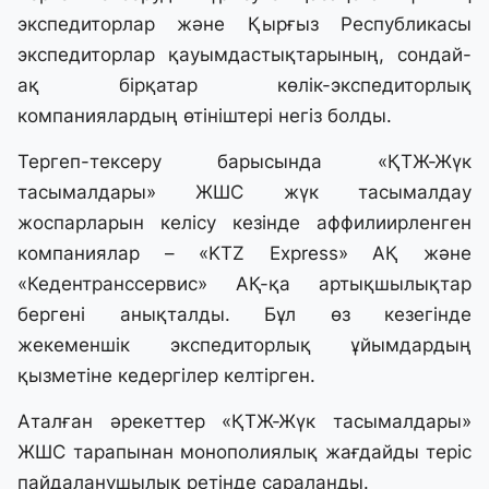
экспедиторлар және Қырғыз Республикасы
экспедиторлар қауымдастықтарының, сондай-
ақ бірқатар көлік-экспедиторлық
компаниялардың өтініштері негіз болды.
Тергеп-тексеру барысында «ҚТЖ-Жүк
тасымалдары» ЖШС жүк тасымалдау
жоспарларын келісу кезінде аффилиирленген
компаниялар – «KTZ Express» АҚ және
«Кедентранссервис» АҚ-қа артықшылықтар
бергені анықталды. Бұл өз кезегінде
жекеменшік экспедиторлық ұйымдардың
қызметіне кедергілер келтірген.
Аталған әрекеттер «ҚТЖ-Жүк тасымалдары»
ЖШС тарапынан монополиялық жағдайды теріс
пайдаланушылық ретінде сараланды.