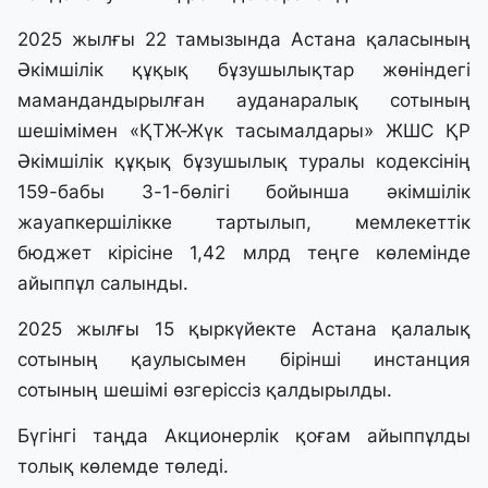
2025 жылғы 22 тамызында Астана қаласының
Әкімшілік құқық бұзушылықтар жөніндегі
мамандандырылған ауданаралық сотының
шешімімен «ҚТЖ-Жүк тасымалдары» ЖШС ҚР
Әкімшілік құқық бұзушылық туралы кодексінің
159-бабы 3-1-бөлігі бойынша әкімшілік
жауапкершілікке тартылып, мемлекеттік
бюджет кірісіне 1,42 млрд теңге көлемінде
айыппұл салынды.
2025 жылғы 15 қыркүйекте Астана қалалық
сотының қаулысымен бірінші инстанция
сотының шешімі өзгеріссіз қалдырылды.
Бүгінгі таңда Акционерлік қоғам айыппұлды
толық көлемде төледі.