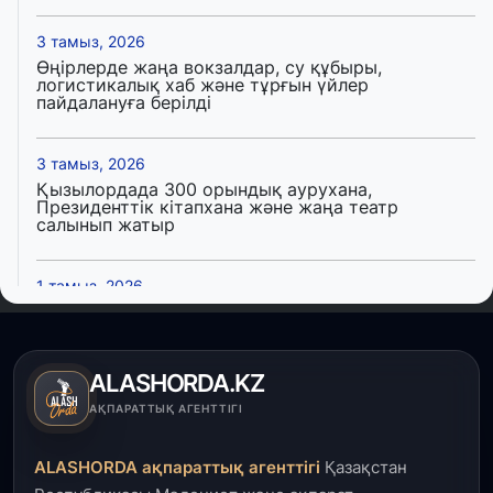
3 тамыз, 2026
Өңірлерде жаңа вокзалдар, су құбыры,
логистикалық хаб және тұрғын үйлер
пайдалануға берілді
3 тамыз, 2026
Қызылордада 300 орындық аурухана,
Президенттік кітапхана және жаңа театр
салынып жатыр
1 тамыз, 2026
Кинопоиск Қазақстан азаматтарының ең
танымал онлайн-кинотеатрына айналды
ALASHORDA.KZ
31 шілде, 2026
АҚПАРАТТЫҚ АГЕНТТІГІ
Ақмола облысындағы кездесуде кәсіпкерлер мен
ұстаздар «Әділет» партиясына өз ұсыныстарын
айтты
ALASHORDA ақпараттық агенттігі
Қазақстан