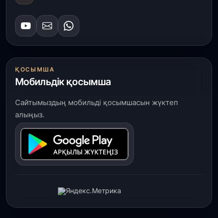
креативті бұйымдар шығаруда
29 шілде, 2026
Сарыарқа ауданында «Заң түні» әлеуметтік
акциясы өтті
ҚОСЫМША
29 шілде, 2026
Мобильдік қосымша
Қордай ауданында 400-ге жуық бала ұлттық
спортпен айналысып жүр»
Сайтымыздың мобильді қосымшасын жүктеп
алыңыз.
29 шілде, 2026
Түркістан облысында 25 медициналық нысан
салынып жатыр
28 шілде, 2026
Қасым-Жомарт Тоқаев жаңадан тағайындалған
елші Әлібек Бақаевты қабылдады
28 шілде, 2026