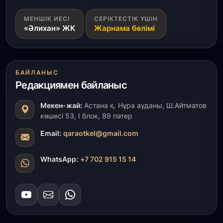
31 шілде, 2026
МЕНШІК ИЕСІ
СЕРІКТЕСТІК ҮШІН
Ақмола облысындағы кездесуде кәсіпкерлер мен
«Әлихан» ЖК
Жарнама бөлімі
ұстаздар «Әділет» партиясына өз ұсыныстарын
айтты
31 шілде, 2026
БАЙЛАНЫС
ҚР Президенті Орталық Азия елдеріне
Редакциямен байланыс
ұзақмерзімді ынтымақтастық жоспарын әзірлеуді
ұсынды
Мекен-жай:
Астана қ. Нұра ауданы, Ш.Айтматов
көшесі 53, І блок, 89 пәтер
31 шілде, 2026
«Ауыл аманаты»: Түркістанда 30,2 млрд теңгеге
Email:
qaraotkel@gmail.com
4 223 жоба қаржыландырылды
WhatsApp:
+7 702 915 15 14
31 шілде, 2026
Президент тапсырмасы орындалды: Шардара
толық ауыз сумен қамтылды
30 шілде, 2026