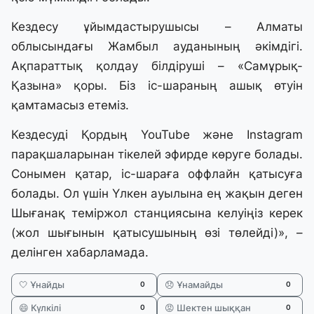
Кездесу ұйымдастырушысы – Алматы
облысындағы Жамбыл ауданының әкімдігі.
Ақпараттық қолдау білдіруші – «Самұрық-
Қазына» қоры. Біз іс-шараның ашық өтуін
қамтамасыз етеміз.
Кездесуді Қордың YouTube және Instagram
парақшаларынан тікелей эфирде көруге болады.
Сонымен қатар, іс-шараға оффлайн қатысуға
болады. Ол үшін Үлкен ауылына ең жақын деген
Шығанақ теміржол станциясына келуіңіз керек
(жол шығынын қатысушының өзі төлейді)», –
делінген хабарламада.
🤍 Ұнайды
😞 Ұнамайды
0
0
😄 Күлкілі
😡 Шектен шыққан
0
0