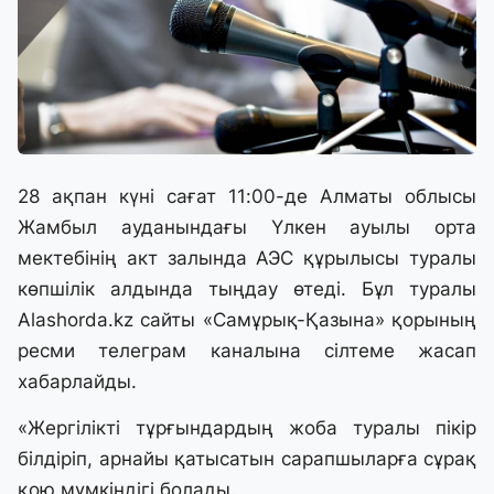
28 ақпан күні сағат 11:00-де Алматы облысы
Жамбыл ауданындағы Үлкен ауылы орта
мектебінің акт залында АЭС құрылысы туралы
көпшілік алдында тыңдау өтеді. Бұл туралы
Alashorda.kz сайты «Самұрық-Қазына» қорының
ресми телеграм каналына сілтеме жасап
хабарлайды.
«Жергілікті тұрғындардың жоба туралы пікір
білдіріп, арнайы қатысатын сарапшыларға сұрақ
қою мүмкіндігі болады.