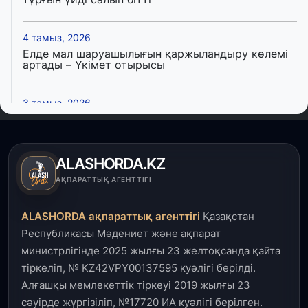
4 тамыз, 2026
Елде мал шаруашылығын қаржыландыру көлемі
артады – Үкімет отырысы
3 тамыз, 2026
Өңірлерде жаңа вокзалдар, су құбыры,
логистикалық хаб және тұрғын үйлер
пайдалануға берілді
ALASHORDA.KZ
3 тамыз, 2026
АҚПАРАТТЫҚ АГЕНТТІГІ
Қызылордада 300 орындық аурухана,
Президенттік кітапхана және жаңа театр
ALASHORDA ақпараттық агенттігі
Қазақстан
салынып жатыр
Республикасы Мәдениет және ақпарат
министрлігінде 2025 жылғы 23 желтоқсанда қайта
1 тамыз, 2026
тіркеліп, № KZ42VPY00137595 куәлігі берілді.
Кинопоиск Қазақстан азаматтарының ең
танымал онлайн-кинотеатрына айналды
Алғашқы мемлекеттік тіркеуі 2019 жылғы 23
сәуірде жүргізіліп, №17720 ИА куәлігі берілген.