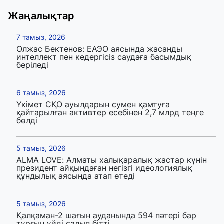
Жаңалықтар
7 тамыз, 2026
Олжас Бектенов: ЕАЭО аясында жасанды
интеллект пен кедергісіз саудаға басымдық
беріледі
6 тамыз, 2026
Үкімет СҚО ауылдарын сумен қамтуға
қайтарылған активтер есебінен 2,7 млрд теңге
бөлді
5 тамыз, 2026
ALMA LOVE: Алматы халықаралық жастар күнін
президент айқындаған негізгі идеологиялық
құндылық аясында атап өтеді
5 тамыз, 2026
Қалқаман-2 шағын ауданында 594 пәтері бар
тұрғын үйді салып бітті