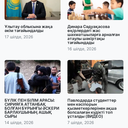
Ұлытау облысына жаңа
Динара Сәдуақасова
әкім тағайындалды
өңірлердегі жас
шахматшыларға арналған
17 шілде, 2026
атаулы шәкіртақы
тағайындады
16 шілде, 2026
БҮЛІК ПЕН БІЛІМ АРАСЫ:
Павлодарда студенттер
СИРИЯҒА АТТАНБАҚ
мен кәсіпорын
БОЛҒАН БҰРЫНҒЫ ӘСКЕРИ
қызметкерлерінен ақша
БАРЛАУШЫНЫҢ АШЫҚ
бопсалаған күдікті топ
СЫРЫ
ұсталды (ВИДЕО)
14 шілде, 2026
7 шілде, 2026