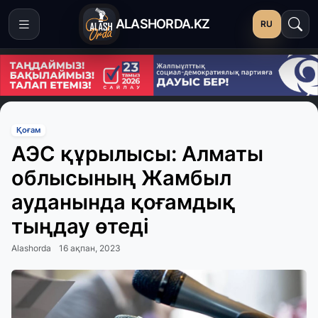
ALASHORDA.KZ
RU
Қоғам
АЭС құрылысы: Алматы
облысының Жамбыл
ауданында қоғамдық
тыңдау өтеді
Alashorda
16 ақпан, 2023