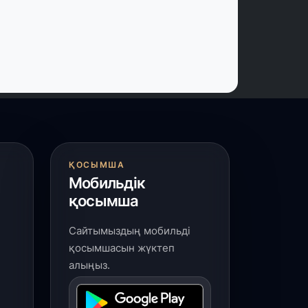
 шілде, 2026
ордайлық қыз-келіншектер ұлттық
ақыштағы креативті бұйымдар
ығаруда
 шілде, 2026
арыарқа ауданында «Заң түні»
леуметтік акциясы өтті
ҚОСЫМША
 шілде, 2026
Мобильдік
ордай ауданында 400-ге жуық бала
қосымша
лттық спортпен айналысып жүр»
Сайтымыздың мобильді
 шілде, 2026
қосымшасын жүктеп
үркістан облысында 25 медициналық
алыңыз.
ысан салынып жатыр