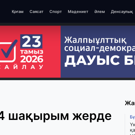
Қоғам
Саясат
Спорт
Мәдениет
Әлем
Денсаулық
Жа
4 шақырым жерде
Бү
Ү
қа