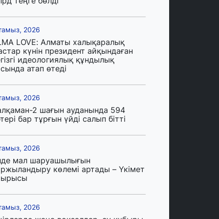
лрд теңге бөлді
тамыз, 2026
LMA LOVE: Алматы халықаралық
астар күнін президент айқындаған
егізгі идеологиялық құндылық
сында атап өтеді
тамыз, 2026
алқаман-2 шағын ауданында 594
тері бар тұрғын үйді салып бітті
тамыз, 2026
лде мал шаруашылығын
аржыландыру көлемі артады – Үкімет
тырысы
тамыз, 2026