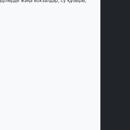
ңірлерде жаңа вокзалдар, су құбыры,
огистикалық хаб және тұрғын үйлер
йдалануға берілді
тамыз, 2026
ызылордада 300 орындық аурухана,
резиденттік кітапхана және жаңа
еатр салынып жатыр
тамыз, 2026
инопоиск Қазақстан азаматтарының
ң танымал онлайн-кинотеатрына
йналды
 шілде, 2026
қмола облысындағы кездесуде
әсіпкерлер мен ұстаздар «Әділет»
артиясына өз ұсыныстарын айтты