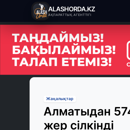
ALASHORDA.KZ
АҚПАРАТТЫҚ АГЕНТТІГІ
Жаңалықтар
Алматыдан 57
жер сілкінді