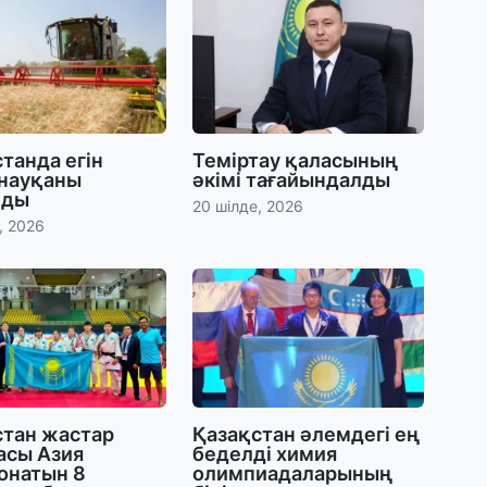
31
Қ
ұ
ж
31
танда егін
Теміртау қаласының
«
 науқаны
әкімі тағайындалды
м
лды
20 шілде, 2026
қ
, 2026
31
П
Ш
30
Т
стан жастар
Қазақстан әлемдегі ең
а
асы Азия
беделді химия
па
онатын 8
олимпиадаларының