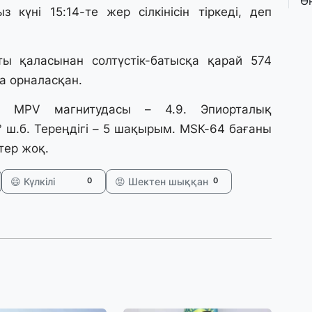
Ө
 күні 15:14-те жер сілкінісін тіркеді, деп
л
па
ы қаласынан солтүстік-батысқа қарай 574
3 
 орналасқан.
Қ
П
8. MPV магнитудасы – 4.9. Эпиорталық
т
8° ш.б. Тереңдігі – 5 шақырым. МSК-64 бағаны
тер жоқ.
1 
К
е
😄 Күлкілі
😡 Шектен шыққан
0
0
а
31
А
к
п