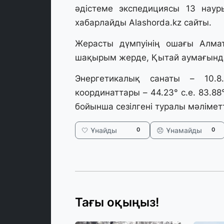
әдістеме экспедициясы 13 наурыз
хабарлайды Alashorda.kz сайты.
Жерасты дүмпуінің ошағы Алмат
шақырым жерде, Қытай аумағында
Энергетикалық санаты – 10.
координаттары – 44.23° с.е. 83.8
бойынша сезілгені туралы мәлімет
🤍 Ұнайды
😞 Ұнамайды
0
0
Тағы оқыңыз!