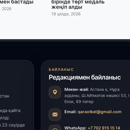
мен бастады
бірінде төрт медаль
жеңіп алды
30
, 2026
19 шілде, 2026
Қ
н
ш
29
С
ә
БАЙЛАНЫС
29
Редакциямен байланыс
Қ
ұ
Мекен-жай:
Астана қ. Нұра
ауданы, Ш.Айтматов көшесі 53, І
стан
блок, 89 пәтер
29
нда қайта
Т
Email:
qaraotkel@gmail.com
н
ілді.
 23 сәуірде
WhatsApp:
+7 702 915 15 14