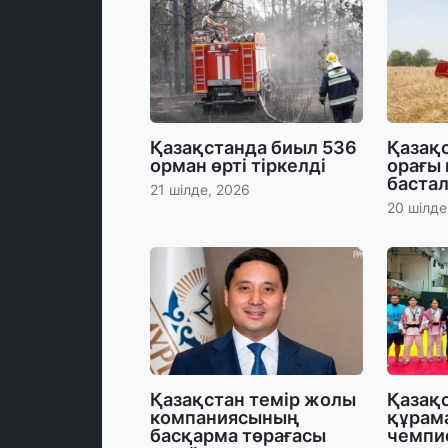
Қазақстанда биыл 536
Қазақс
орман өрті тіркелді
орағы
баста
21 шілде, 2026
20 шілде
Қазақстан темір жолы
Қазақ
компаниясының
құрам
басқарма төрағасы
чемпи