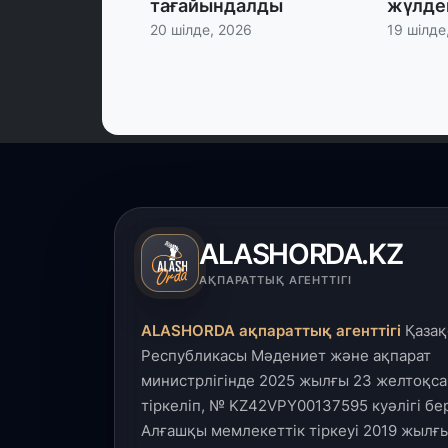
тағайындалды
жүлде
20 шілде, 2026
19 шілде
ALASHORDA.KZ
АҚПАРАТТЫҚ АГЕНТТІГІ
ALASHORDA ақпараттық агенттігі
Қазақ
Республикасы Мәдениет және ақпарат
министрлігінде 2025 жылғы 23 желтоқса
тіркеліп, № KZ42VPY00137595 куәлігі бер
Алғашқы мемлекеттік тіркеуі 2019 жылғы