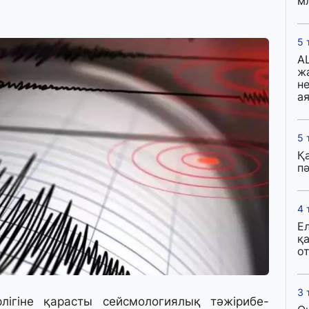
м
5 
A
ж
н
ая
5 
Қ
пә
4 
Е
қ
о
3 
ігіне қарасты сейсмологиялық тәжірибе-