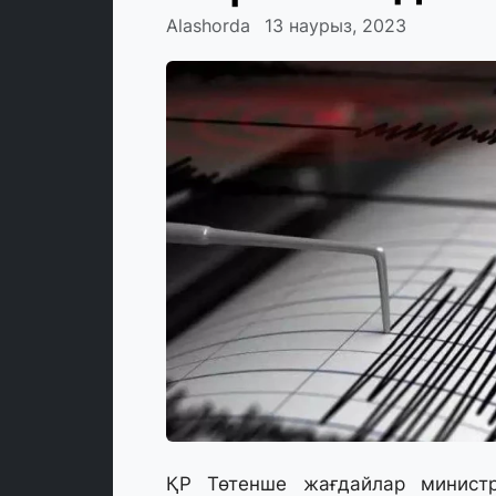
Alashorda
13 наурыз, 2023
ҚР Төтенше жағдайлар министрл