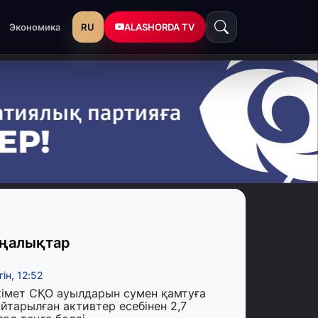
RU
ALASHORDA TV
Экономика
ңалықтар
гін, 12:52
кімет СҚО ауылдарын сумен қамтуға
йтарылған активтер есебінен 2,7