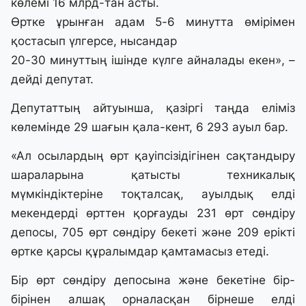
көлемі 16 млрд-тан асты.
Өртке ұрынған адам 5-6 минутта өмірімен
қостасып үлгерсе, нысандар
20-30 минуттың ішінде күлге айналады екен», –
дейді депутат.
Депутаттың айтуынша, қазіргі таңда еліміз
көлемінде 29 шағын қала-кент, 6 293 ауыл бар.
«Ал осылардың өрт қауіпсізідігінен сақтандыру
шараларына қатысты техникалық
мүмкіндіктеріне тоқталсақ, ауылдық елді
мекендерді өрттен қорғауды 231 өрт сөндіру
депосы, 705 өрт сөндіру бекеті және 209 ерікті
өртке қарсы құралымдар қамтамасыз етеді.
Бір өрт сөндіру депосына және бекетіне бір-
бірінен алшақ орналасқан бірнеше елді