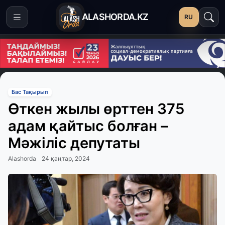
ALASHORDA.KZ
RU
Бас Тақырып
Өткен жылы өрттен 375
адам қайтыс болған –
Мәжіліс депутаты
Alashorda
24 қаңтар, 2024