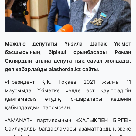
Мәжіліс депутаты Үнзила Шапақ Үкімет
басшысының бірінші орынбасары Роман
Склярдың атына депутаттық сауал жолдады,
деп хабарлайды alashorda.kz сайты.
«
Президент Қ.К. Тоқаев 2021 жылғы 11
маусымда Үкіметке «елде өрт қауіпсіздігін
қамтамасыз етудің іс-шаралары кешенін
қабылдауды» тапсырған.
«AMANAT» партиясының «ХАЛЫҚПЕН БІРГЕ!»
Сайлауалды бағдарламасы азаматтардың жеке