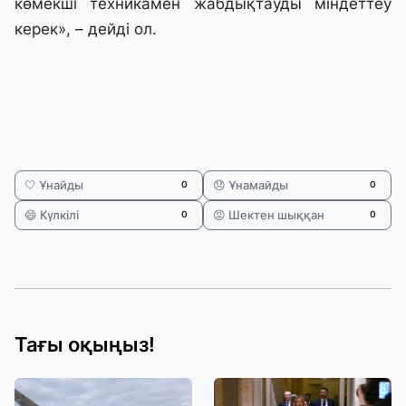
көмекші техникамен жабдықтауды міндеттеу
керек», – дейді ол.
🤍 Ұнайды
😞 Ұнамайды
0
0
😄 Күлкілі
😡 Шектен шыққан
0
0
Тағы оқыңыз!