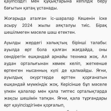
қауіпсіздігі мен құқықтарына кепілдік беру
бағытын қатаң ұстанады.
Жоғарыда аталған іс-шаралар Кешенін іске
асыру 2024 жылы аяқталуы тиіс. Бірақ
шешілмеген мәселе шаш етектен.
Ауылды жердегі халықтың бірінші талабы:
ауылда өрт бола қалған жағдайда, оны
сөндіретін ешқандай арнайы техника жоқ. Ал
аудан орталығынан көмек келіп, жеткенше
өртенген нысанның күлі де қалмайды. Яғни,
ауылдық окургтерде өрттен қорғанатын
ешқандай мүмкіндік жоқ. Керісінше бұл мәселе
үлкен қалалар мен қала типтес орталықтарда
жақсы шешімін тапқан. Яғни, қала тұрғандары
өрт қауіпсіздігінен қорғалып,