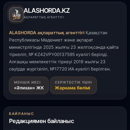
пайдалануға берілді
ALASHORDA.KZ
3 тамыз, 2026
АҚПАРАТТЫҚ АГЕНТТІГІ
Қызылордада 300 орындық аурухана,
Президенттік кітапхана және жаңа театр
ALASHORDA ақпараттық агенттігі
Қазақстан
салынып жатыр
Республикасы Мәдениет және ақпарат
министрлігінде 2025 жылғы 23 желтоқсанда қайта
1 тамыз, 2026
тіркеліп, № KZ42VPY00137595 куәлігі берілді.
Кинопоиск Қазақстан азаматтарының ең
танымал онлайн-кинотеатрына айналды
Алғашқы мемлекеттік тіркеуі 2019 жылғы 23
сәуірде жүргізіліп, №17720 ИА куәлігі берілген.
31 шілде, 2026
МЕНШІК ИЕСІ
СЕРІКТЕСТІК ҮШІН
Ақмола облысындағы кездесуде кәсіпкерлер мен
«Әлихан» ЖК
Жарнама бөлімі
ұстаздар «Әділет» партиясына өз ұсыныстарын
айтты
31 шілде, 2026
БАЙЛАНЫС
ҚР Президенті Орталық Азия елдеріне
Редакциямен байланыс
ұзақмерзімді ынтымақтастық жоспарын әзірлеуді
ұсынды