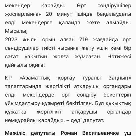
мекендер қарайды. Өрт сөндірушілер
жоспарланған 20 минут ішінде бақылаудағы
елді мекендерге қалайда жете алмайды.
Мысалы,
2023 жылы орын алған 719 жағдайда өрт
сөндірушілер тиісті нысанға жету үшін кемі бір
сағат уақытын жолға жұмсаған. Нәтижесі
қайғылы оқиға!
ҚР «Азаматтық қорғау туралы Заңның»
талаптарында жергілікті атқарушы органдары
елді мекендерде өрт сөндіру бекеттерін
ұйымдастыру құзыреті бекітілген. Бұл құқықтық
құжатқа жергілікті атқарушы органдар
немқұрайлы қарайды», – деді депутат.
Мәжіліс депутаты Роман Васильевичке үш