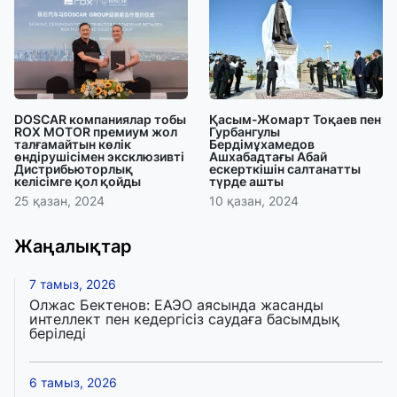
DOSCAR компаниялар тобы
Қасым-Жомарт Тоқаев пен
ROX MOTOR премиум жол
Гурбангулы
талғамайтын көлік
Бердімұхамедов
өндірушісімен эксклюзивті
Ашхабадтағы Абай
Дистрибьюторлық
ескерткішін салтанатты
келісімге қол қойды
түрде ашты
25 қазан, 2024
10 қазан, 2024
Жаңалықтар
7 тамыз, 2026
Олжас Бектенов: ЕАЭО аясында жасанды
интеллект пен кедергісіз саудаға басымдық
беріледі
6 тамыз, 2026