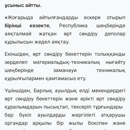
ұсыныс айтты.
«
Жоғарыда айтылғандарды ескере отырып
бірінші кезекте
, Республика шеңберінде
аяқталмай жатқан өрт сөндіру деполар
құрылысын жедел аяқтау.
Екіншіден, өрт сөндіру бекеттерін толыққанды
зерделеп материальдық-техникалық нығайту
шеңберінде заманауи техникалық
құрылғылармен қамтамасыз ету.
Үшіншіден, Барлық ауылдық елді мекендердегі
өрт сөндіру бекеттерін және ерікті өрт сөндіру
құралымдарын пысықтап, тексеріп тұрғындары
бар бүкіл ауылдарды жергілікті атқарушы
органдар арқылы бір жылы бокспен және