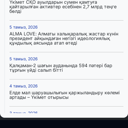
Үкімет СҚО ауылдарын сумен қамтуға
қайтарылған активтер есебінен 2,7 млрд теңге
бөлді
5 тамыз, 2026
ALMA LOVE: Алматы халықаралық жастар күнін
президент айқындаған негізгі идеологиялық
құндылық аясында атап өтеді
5 тамыз, 2026
Қалқаман-2 шағын ауданында 594 пәтері бар
тұрғын үйді салып бітті
4 тамыз, 2026
Елде мал шаруашылығын қаржыландыру көлемі
артады – Үкімет отырысы
3 тамыз, 2026
Өңірлерде жаңа вокзалдар, су құбыры,
логистикалық хаб және тұрғын үйлер