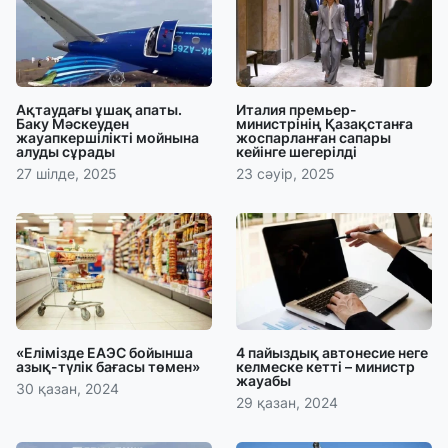
Ақтаудағы ұшақ апаты.
Италия премьер-
Баку Мәскеуден
министрінің Қазақстанға
жауапкершілікті мойнына
жоспарланған сапары
алуды сұрады
кейінге шегерілді
27 шілде, 2025
23 сәуір, 2025
«Елімізде ЕАЭС бойынша
4 пайыздық автонесие неге
азық-түлік бағасы төмен»
келмеске кетті – министр
жауабы
30 қазан, 2024
29 қазан, 2024