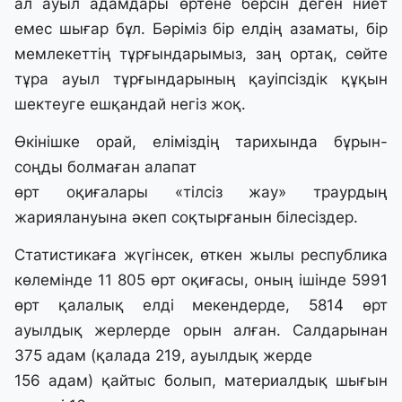
ал ауыл адамдары өртене берсін деген ниет
емес шығар бұл. Бәріміз бір елдің азаматы, бір
мемлекеттің тұрғындарымыз, заң ортақ, сөйте
тұра ауыл тұрғындарының қауіпсіздік құқын
шектеуге ешқандай негіз жоқ.
Өкінішке орай, еліміздің тарихында бұрын-
соңды болмаған алапат
өрт оқиғалары «тілсіз жау» траурдың
жариялануына әкеп соқтырғанын білесіздер.
Статистикаға жүгінсек, өткен жылы республика
көлемінде 11 805 өрт оқиғасы, оның ішінде 5991
өрт қалалық елді мекендерде, 5814 өрт
ауылдық жерлерде орын алған. Салдарынан
375 адам (қалада 219, ауылдық жерде
156 адам) қайтыс болып, материалдық шығын