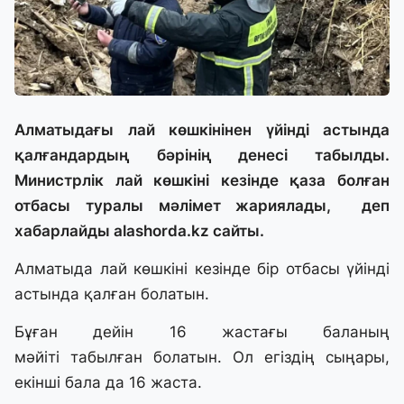
Алматыдағы лай көшкінінен үйінді астында
қалғандардың бәрінің денесі табылды.
Министрлік лай көшкіні кезінде қаза болған
отбасы туралы мәлімет жариялады,
деп
хабарлайды
alashorda.kz сайты.
Алматыда лай көшкіні кезінде бір отбасы үйінді
астында қалған болатын.
Бұған дейін 16 жастағы баланың
мәйіті
табылған болатын
. Ол егіздің сыңары,
екінші бала да 16 жаста.