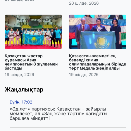
20 шілде, 2026
Қазақстан жастар
Қазақстан әлемдегі ең
құрамасы Азия
беделді химия
чемпионатын 8 жүлдемен
олимпиадаларының бірінде
бастады
төрт медаль жеңіп алды
19 шілде, 2026
19 шілде, 2026
Жаңалықтар
Бүгін, 17:02
«Әділет» партиясы: Қазақстан – зайырлы
мемлекет, ал «Заң және тәртіп» қағидаты
баршаға міндетті