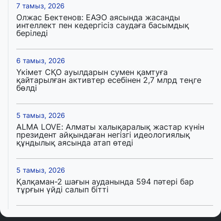
7 тамыз, 2026
Олжас Бектенов: ЕАЭО аясында жасанды
интеллект пен кедергісіз саудаға басымдық
беріледі
6 тамыз, 2026
Үкімет СҚО ауылдарын сумен қамтуға
қайтарылған активтер есебінен 2,7 млрд теңге
бөлді
5 тамыз, 2026
ALMA LOVE: Алматы халықаралық жастар күнін
президент айқындаған негізгі идеологиялық
құндылық аясында атап өтеді
5 тамыз, 2026
Қалқаман-2 шағын ауданында 594 пәтері бар
тұрғын үйді салып бітті
4 тамыз, 2026