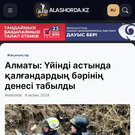
ALASHORDA.KZ
RU
Жаңалықтар
Алматы: Үйінді астында
қалғандардың бәрінің
денесі табылды
Alashorda
8 ақпан, 2024