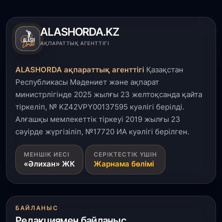
Елде мал шаруашылығын қаржыландыру көлемі
артады – Үкімет отырысы
ALASHORDA.KZ
3 тамыз, 2026
АҚПАРАТТЫҚ АГЕНТТІГІ
Өңірлерде жаңа вокзалдар, су құбыры,
логистикалық хаб және тұрғын үйлер
ALASHORDA ақпараттық агенттігі
Қазақстан
пайдалануға берілді
Республикасы Мәдениет және ақпарат
министрлігінде 2025 жылғы 23 желтоқсанда қайта
3 тамыз, 2026
тіркеліп, № KZ42VPY00137595 куәлігі берілді.
Қызылордада 300 орындық аурухана,
Президенттік кітапхана және жаңа театр
Алғашқы мемлекеттік тіркеуі 2019 жылғы 23
салынып жатыр
сәуірде жүргізіліп, №17720 ИА куәлігі берілген.
1 тамыз, 2026
МЕНШІК ИЕСІ
СЕРІКТЕСТІК ҮШІН
«Әлихан» ЖК
Жарнама бөлімі
Кинопоиск Қазақстан азаматтарының ең
танымал онлайн-кинотеатрына айналды
31 шілде, 2026
БАЙЛАНЫС
Ақмола облысындағы кездесуде кәсіпкерлер мен
Редакциямен байланыс
ұстаздар «Әділет» партиясына өз ұсыныстарын