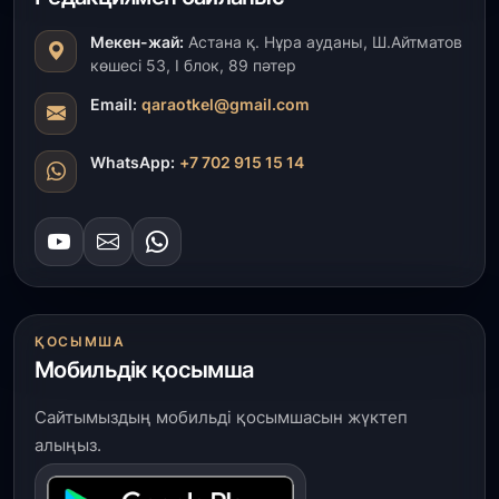
айтты
Мекен-жай:
Астана қ. Нұра ауданы, Ш.Айтматов
көшесі 53, І блок, 89 пәтер
31 шілде, 2026
ҚР Президенті Орталық Азия елдеріне
Email:
qaraotkel@gmail.com
ұзақмерзімді ынтымақтастық жоспарын әзірлеуді
ұсынды
WhatsApp:
+7 702 915 15 14
31 шілде, 2026
«Ауыл аманаты»: Түркістанда 30,2 млрд теңгеге
4 223 жоба қаржыландырылды
31 шілде, 2026
Президент тапсырмасы орындалды: Шардара
ҚОСЫМША
толық ауыз сумен қамтылды
Мобильдік қосымша
30 шілде, 2026
Сайтымыздың мобильді қосымшасын жүктеп
Түркістанда «Арыс-2» және Темір ауылының
алыңыз.
теміржол вокзалдары пайдалануға берілді