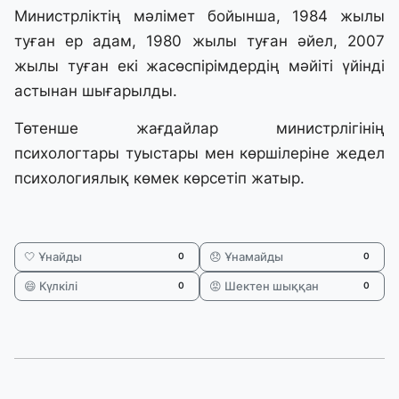
Министрліктің мәлімет бойынша, 1984 жылы
туған ер адам, 1980 жылы туған әйел, 2007
жылы туған екі жасөспірімдердің мәйіті үйінді
астынан шығарылды.
Төтенше жағдайлар министрлігінің
психологтары туыстары мен көршілеріне жедел
психологиялық көмек көрсетіп жатыр.
🤍 Ұнайды
😞 Ұнамайды
0
0
😄 Күлкілі
😡 Шектен шыққан
0
0