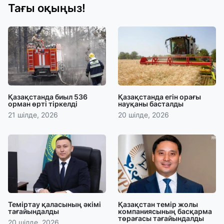
Тағы оқыңыз!
Қазақстанда биыл 536
Қазақстанда егін орағы
орман өрті тіркелді
науқаны басталды
21 шілде, 2026
20 шілде, 2026
Теміртау қаласының әкімі
Қазақстан темір жолы
тағайындалды
компаниясының басқарма
төрағасы тағайындалды
20 шілде, 2026