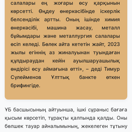
салалары ең жоғары өсу қарқынын
көрсетті. Өңдеу өнеркәсібінде іскерлік
белсенділік артты. Оның ішінде химия
өнеркәсібі, машина жасау, металл
бұйымдары және металлургия салалары
өсіп келеді. Бөлек айта кететін жайт, 2023
жылы егіннің аз жиналуынан туындаған
құлдыраудан кейін ауылшаруашылық
өндірісі өсу аймағына өтті», – деді Тимур
Сүлейменов Ұлттық банкте өткен
брифингіде.
ҰБ басшысының айтуынша, ішкі сұраныс бағаға
қысым көрсетіп, тұрақты қалпында қалды. Оны
бөлшек тауар айналымының, жекелеген тұтыну