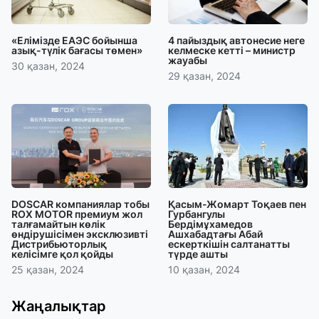
«Елімізде ЕАЭС бойынша
4 пайыздық автонесие неге
азық-түлік бағасы төмен»
келмеске кетті – министр
жауабы
30 қазан, 2024
29 қазан, 2024
DOSCAR компаниялар тобы
Қасым-Жомарт Тоқаев пен
ROX MOTOR премиум жол
Гурбангулы
талғамайтын көлік
Бердімұхамедов
өндірушісімен эксклюзивті
Ашхабадтағы Абай
Дистрибьюторлық
ескерткішін салтанатты
келісімге қол қойды
түрде ашты
25 қазан, 2024
10 қазан, 2024
Жаңалықтар