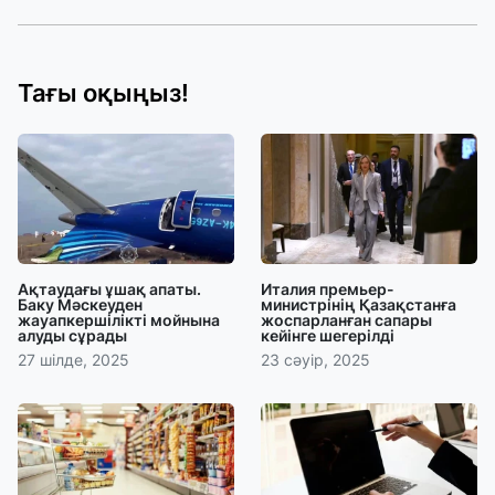
Тағы оқыңыз!
Ақтаудағы ұшақ апаты.
Италия премьер-
Баку Мәскеуден
министрінің Қазақстанға
жауапкершілікті мойнына
жоспарланған сапары
алуды сұрады
кейінге шегерілді
27 шілде, 2025
23 сәуір, 2025