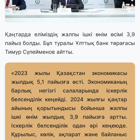
Қаңтарда еліміздің жалпы ішкі өнім өсімі 3,9
пайыз болды. Бұл туралы Ұлттық банк төрағасы
Тимур Сүлейменов айтты.
«2023 жылы Қазақстан экономикасы
жылдық 5,1 пайызға өсті. Экономиканың
барлық негізгі салаларында іскерлік
белсенділік кеңейді. 2024 жылғы қаңтар
айының қорытындысы бойынша жалпы
ішкі өнім жылдық 3,9 пайызға артты.
Іскерлік белсенділік одан әрі кеңеюде.
Құрылыс, көлік, ақпарат және байланыс