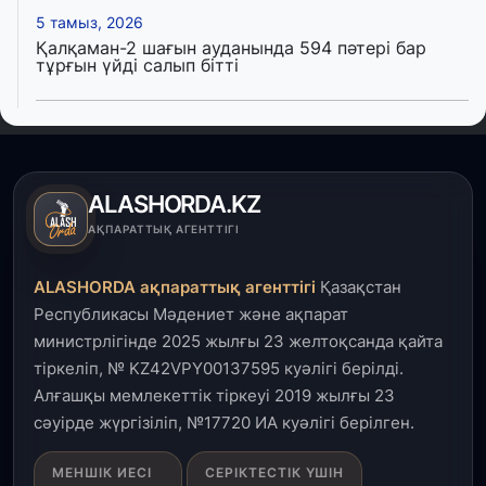
5 тамыз, 2026
Қалқаман-2 шағын ауданында 594 пәтері бар
тұрғын үйді салып бітті
4 тамыз, 2026
Елде мал шаруашылығын қаржыландыру көлемі
артады – Үкімет отырысы
ALASHORDA.KZ
3 тамыз, 2026
АҚПАРАТТЫҚ АГЕНТТІГІ
Өңірлерде жаңа вокзалдар, су құбыры,
логистикалық хаб және тұрғын үйлер
ALASHORDA ақпараттық агенттігі
Қазақстан
пайдалануға берілді
Республикасы Мәдениет және ақпарат
министрлігінде 2025 жылғы 23 желтоқсанда қайта
3 тамыз, 2026
тіркеліп, № KZ42VPY00137595 куәлігі берілді.
Қызылордада 300 орындық аурухана,
Президенттік кітапхана және жаңа театр
Алғашқы мемлекеттік тіркеуі 2019 жылғы 23
салынып жатыр
сәуірде жүргізіліп, №17720 ИА куәлігі берілген.
1 тамыз, 2026
МЕНШІК ИЕСІ
СЕРІКТЕСТІК ҮШІН