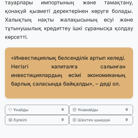
тауарлары импортының және тамақтану,
қонақүй қызметі деректерінен көруге болады.
Халықтың нақты жалақысының өсуі және
тұтынушылық кредиттеу ішкі сұранысқа қолдау
көрсетті.
«Инвестициялық белсенділік артып келеді.
Негізгі капиталға салынған
инвестициялардың өсімі экономиканың
барлық саласында байқалды», – деді ол.
🤍 Ұнайды
😞 Ұнамайды
0
0
😄 Күлкілі
😡 Шектен шыққан
0
0