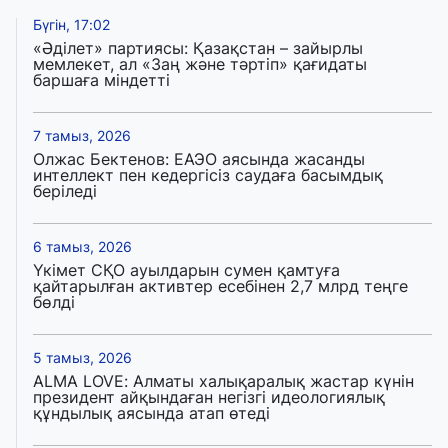
Бүгін, 17:02
«Әділет» партиясы: Қазақстан – зайырлы
мемлекет, ал «Заң және тәртіп» қағидаты
баршаға міндетті
7 тамыз, 2026
Олжас Бектенов: ЕАЭО аясында жасанды
интеллект пен кедергісіз саудаға басымдық
беріледі
6 тамыз, 2026
Үкімет СҚО ауылдарын сумен қамтуға
қайтарылған активтер есебінен 2,7 млрд теңге
бөлді
5 тамыз, 2026
ALMA LOVE: Алматы халықаралық жастар күнін
президент айқындаған негізгі идеологиялық
құндылық аясында атап өтеді