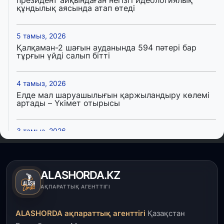
президент айқындаған негізгі идеологиялық
құндылық аясында атап өтеді
5 тамыз, 2026
Қалқаман-2 шағын ауданында 594 пәтері бар
тұрғын үйді салып бітті
4 тамыз, 2026
Елде мал шаруашылығын қаржыландыру көлемі
артады – Үкімет отырысы
3 тамыз, 2026
Өңірлерде жаңа вокзалдар, су құбыры,
логистикалық хаб және тұрғын үйлер
пайдалануға берілді
ALASHORDA.KZ
3 тамыз, 2026
АҚПАРАТТЫҚ АГЕНТТІГІ
Қызылордада 300 орындық аурухана,
Президенттік кітапхана және жаңа театр
ALASHORDA ақпараттық агенттігі
Қазақстан
салынып жатыр