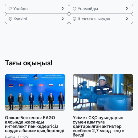
🤍 Ұнайды
😞 Ұнамайды
0
0
😄 Күлкілі
😡 Шектен шыққан
0
0
Тағы оқыңыз!
Олжас Бектенов: ЕАЭО
Үкімет СҚО ауылдарын
аясында жасанды
сумен қамтуға
интеллект пен кедергісіз
қайтарылған активтер
саудаға басымдық беріледі
есебінен 2,7 млрд теңге
бөлді
Бүгін, 11:32