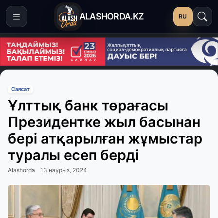
ALASHORDA.KZ
RU
Саясат
Ұлттық банк төрағасы
Президентке жыл басынан
бері атқарылған жұмыстар
туралы есеп берді
Alashorda
13 наурыз, 2024