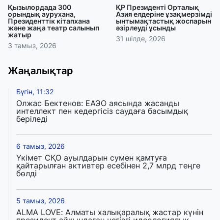
Қызылордада 300
ҚР Президенті Орталық
орындық аурухана,
Азия елдеріне ұзақмерзімді
Президенттік кітапхана
ынтымақтастық жоспарын
және жаңа театр салынып
әзірлеуді ұсынды
жатыр
31 шілде, 2026
3 тамыз, 2026
Жаңалықтар
Бүгін, 11:32
Олжас Бектенов: ЕАЭО аясында жасанды
интеллект пен кедергісіз саудаға басымдық
беріледі
6 тамыз, 2026
Үкімет СҚО ауылдарын сумен қамтуға
қайтарылған активтер есебінен 2,7 млрд теңге
бөлді
5 тамыз, 2026
ALMA LOVE: Алматы халықаралық жастар күнін