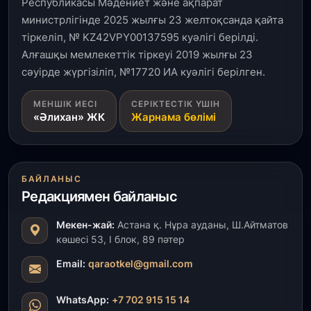
Республикасы Мәдениет және ақпарат
министрлігінде 2025 жылғы 23 желтоқсанда қайта
1 тамыз, 2026
тіркеліп, № KZ42VPY00137595 куәлігі берілді.
Кинопоиск Қазақстан азаматтарының ең
танымал онлайн-кинотеатрына айналды
Алғашқы мемлекеттік тіркеуі 2019 жылғы 23
сәуірде жүргізіліп, №17720 ИА куәлігі берілген.
31 шілде, 2026
МЕНШІК ИЕСІ
СЕРІКТЕСТІК ҮШІН
Ақмола облысындағы кездесуде кәсіпкерлер мен
«Әлихан» ЖК
Жарнама бөлімі
ұстаздар «Әділет» партиясына өз ұсыныстарын
айтты
31 шілде, 2026
БАЙЛАНЫС
ҚР Президенті Орталық Азия елдеріне
Редакциямен байланыс
ұзақмерзімді ынтымақтастық жоспарын әзірлеуді
ұсынды
Мекен-жай:
Астана қ. Нұра ауданы, Ш.Айтматов
көшесі 53, І блок, 89 пәтер
31 шілде, 2026
«Ауыл аманаты»: Түркістанда 30,2 млрд теңгеге
Email:
qaraotkel@gmail.com
4 223 жоба қаржыландырылды
WhatsApp:
+7 702 915 15 14
31 шілде, 2026