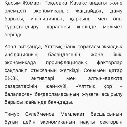
Қасым-Жомарт Тоқаевқа Қазақстандағы және
әлемдегі экономикалық жағдайдың даму
барысы, инфляцияның қарқыны мен оны
тұрақтандыру шаралары жөнінде мәлімет
берілді.
Атап айтқанда, Ұлттық банк төрағасы жылдық
инфляцияның бәсеңдегенін және ішкі
экономикада проинфляциялық факторлар
сақталып отырғанын жеткізді. Сонымен қатар
БЖЗҚ активтері мен алтын-валюта
резервтерінің жай-күйі, «Ұлттық қор –
балаларға» бағдарламасының жүзеге асырылу
барысы жайында баяндады.
Тимур Сүлейменов Мемлекет басшысының
бұған дейін экономиканың нақты секторын