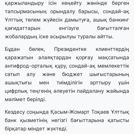
қаржыландыру ісін кеңейту жөнінде берген
тапсырмасының орындалу барысы, сондай-ақ
Ұлттық төлем жүйесін дамытуға, ашық банкинг
қағидаттарын енгізуге бағытталған
жобалардың іске асырылуы туралы айтты.
Бұдан бөлек, Президентке клиенттердің
қаражатын алаяқтардан қорғау мақсатында
антифрод-орталық құру, сондай-ақ мемлекеттік
сатып алу және бюджет шығыстарының
ашықтығы мен тиімділігін арттыру үшін
цифрлық теңгенің әлеуетін пайдалану жайында
мәлімет берілді.
Кездесу соңында Қасым-Жомарт Тоқаев Ұлттық
банк қызметінің негізгі бағыттарына қатысты
бірқатар міндет жүктеді.