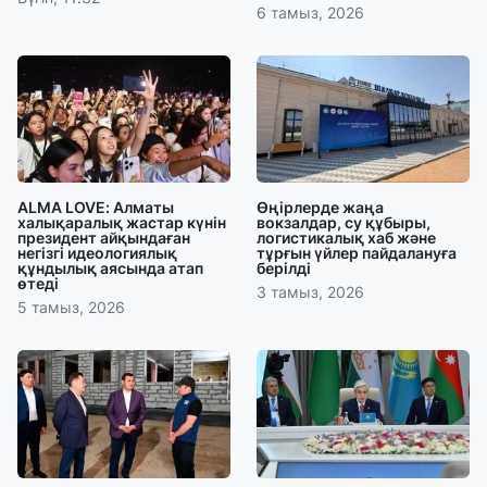
6 тамыз, 2026
ALMA LOVE: Алматы
Өңірлерде жаңа
халықаралық жастар күнін
вокзалдар, су құбыры,
президент айқындаған
логистикалық хаб және
негізгі идеологиялық
тұрғын үйлер пайдалануға
құндылық аясында атап
берілді
өтеді
3 тамыз, 2026
5 тамыз, 2026