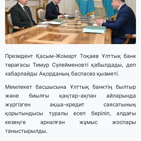
Президент Қасым-Жомарт Тоқаев Ұлттық банк
төрағасы Тимур Сүлейменовті қабылдады, деп
хабарлайды Ақорданың баспасөз қызметі.
Мемлекет басшысына Ұлттық банктің былтыр
және биылғы қаңтар-ақпан айларында
жүргізген ақша-кредит саясатының
қорытындысы туралы есеп беріліп, алдағы
кезеңге арналған жұмыс жоспары
таныстырылды.