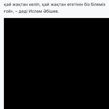
қай жақтан келіп, қай жақтан өтетінін біз білеміз
ғой», – деді Ислам Әбішев.