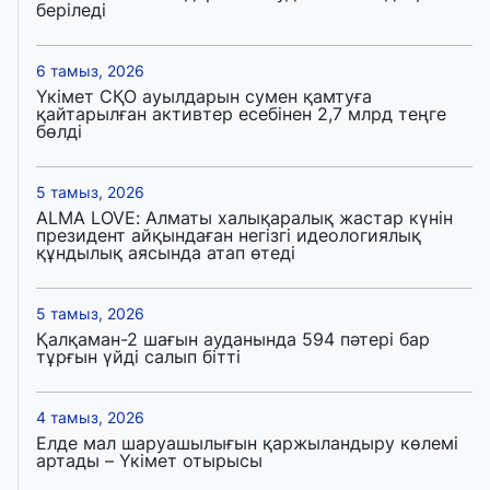
беріледі
6 тамыз, 2026
Үкімет СҚО ауылдарын сумен қамтуға
қайтарылған активтер есебінен 2,7 млрд теңге
бөлді
5 тамыз, 2026
ALMA LOVE: Алматы халықаралық жастар күнін
президент айқындаған негізгі идеологиялық
құндылық аясында атап өтеді
5 тамыз, 2026
Қалқаман-2 шағын ауданында 594 пәтері бар
тұрғын үйді салып бітті
4 тамыз, 2026
Елде мал шаруашылығын қаржыландыру көлемі
артады – Үкімет отырысы