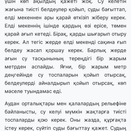
үшін көп ақылдың қажеті жоқ. Су келетін
жағына тиісті белдеулер қойып, суды бағыттап,
елді мекеннен ары қарай өткізіп жіберу керек.
Елді мекеннің ішінде қардың өзі ерісе, төмен
қарай ағып кетеді. Бірақ, қарды шығарып отыру
керек. Ал тегіс жерде елді мекенді сақина ғып
белдеу жасап қоршау керек. Барлық жерде
ағын су тасқынының тереңдігі бір жарым
метрден аспайды. Яғни, бір жарым метр
деңгейінде су тоспаларын қойып отырсақ,
белдеулерді айналдырып қойып отырсақ, көп
мәселе туындамас еді.
Аудан орталықтары мен қалалардың рельефіне
байланысты, су келуі мүмкін жақтарға тиісті
тоспаларды қою керек. Оны жазда, құрғақта
істеу керек, сүйтіп суды бағыттау қажет. Судың