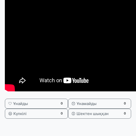
🤍 Ұнайды
😞 Ұнамайды
0
0
😄 Күлкілі
😡 Шектен шыққан
0
0