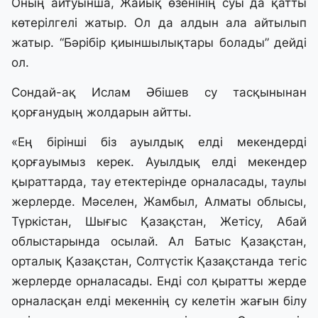
Оның айтуынша, Жайық өзенінің суы да қатты
көтерілгелі жатыр. Ол да алдын ала айтылып
жатыр. “Бәрібір қиыншылықтары болады” дейді
ол.
Сондай-ақ Ислам Әбішев су тасқынынан
қорғанудың жолдарын айтты.
«Ең бірінші біз ауылдық елді мекендерді
қорғауымыз керек. Ауылдық елді мекендер
қыраттарда, тау етектерінде орналасады, таулы
жерлерде. Мәселен, Жамбыл, Алматы облысы,
Түркістан, Шығыс Қазақстан, Жетісу, Абай
облыстарында осылай. Ал Батыс Қазақстан,
орталық Қазақстан, Солтүстік Қазақстанда тегіс
жерлерде орналасады. Енді сол қыратты жерде
орналасқан елді мекеннің су келетін жағын білу