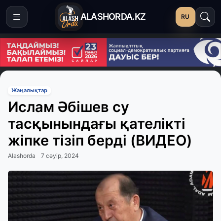
ALASHORDA.KZ
RU
Жаңалықтар
Ислам Әбішев су
тасқынындағы қателікті
жіпке тізіп берді (ВИДЕО)
Alashorda
7 сәуір, 2024