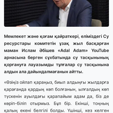
Мемлекет және қоғам қайраткері, еліміздегі Су
ресурстары комитетін ұзақ жыл басқарған
маман Ислам Әбішев «Adal Adam» YouTube
арнасына берген сұхбатында су тасқынының
қорғануға лауазымды тұлғалар су тасқынына
алдын ала дайындалмағанын айтты.
«Өзіңіз ойлап қараңыз, биыл алдыңғы жылдарға
қарағанда қардың көп болғанын, ылғалдың көп
түскенін ауылдағы қарапайым адам да, біз де
көріп-біліп отырмыз. Бұл бір. Екінші, тоңның
қалың екені белгілі болды. Үшінші, кез келген