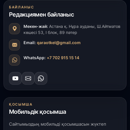
31 шілде, 2026
БАЙЛАНЫС
ҚР Президенті Орталық Азия елдеріне
Редакциямен байланыс
ұзақмерзімді ынтымақтастық жоспарын әзірлеуді
ұсынды
Мекен-жай:
Астана қ. Нұра ауданы, Ш.Айтматов
көшесі 53, І блок, 89 пәтер
31 шілде, 2026
«Ауыл аманаты»: Түркістанда 30,2 млрд теңгеге
Email:
qaraotkel@gmail.com
4 223 жоба қаржыландырылды
WhatsApp:
+7 702 915 15 14
31 шілде, 2026
Президент тапсырмасы орындалды: Шардара
толық ауыз сумен қамтылды
30 шілде, 2026
Түркістанда «Арыс-2» және Темір ауылының
теміржол вокзалдары пайдалануға берілді
ҚОСЫМША
Мобильдік қосымша
30 шілде, 2026
Сайтымыздың мобильді қосымшасын жүктеп
Қордайлық қыз-келіншектер ұлттық нақыштағы
креативті бұйымдар шығаруда