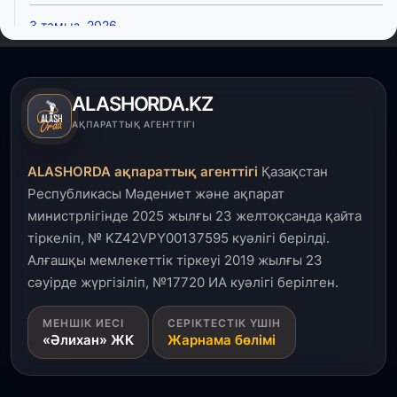
3 тамыз, 2026
Өңірлерде жаңа вокзалдар, су құбыры,
логистикалық хаб және тұрғын үйлер
пайдалануға берілді
ALASHORDA.KZ
3 тамыз, 2026
АҚПАРАТТЫҚ АГЕНТТІГІ
Қызылордада 300 орындық аурухана,
Президенттік кітапхана және жаңа театр
ALASHORDA ақпараттық агенттігі
Қазақстан
салынып жатыр
Республикасы Мәдениет және ақпарат
министрлігінде 2025 жылғы 23 желтоқсанда қайта
1 тамыз, 2026
тіркеліп, № KZ42VPY00137595 куәлігі берілді.
Кинопоиск Қазақстан азаматтарының ең
танымал онлайн-кинотеатрына айналды
Алғашқы мемлекеттік тіркеуі 2019 жылғы 23
сәуірде жүргізіліп, №17720 ИА куәлігі берілген.
31 шілде, 2026
МЕНШІК ИЕСІ
СЕРІКТЕСТІК ҮШІН
Ақмола облысындағы кездесуде кәсіпкерлер мен
«Әлихан» ЖК
Жарнама бөлімі
ұстаздар «Әділет» партиясына өз ұсыныстарын
айтты