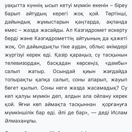
уақытта күннің ысып кетуі мүмкін екенін – біреу
барып айтудың керегі жоқ қой. Төртінші,
дайындық жұмыстарын қаңтарда, ақпанда
емес – жазда жасайды. Ал Казгидромет ескерту
берді және Казгидрометтің айтуының да қажеті
жоқ. Ол дайындықты тіке аудан, облыс әкімдері
жүргізуі керек еді. Қазір қараңыз, су тасқынын
телевизордан, басқадан көрсеңіз, «дамбы»
салып жатыр. Осындай қиын жағдайда
топырақты қапқа салып, соны апарып, жауып
бөгет қылып. Соны неге жазда жасамадық? Су
кеп қалуы мүмкін деп, алдын ала ойлану керек
қой. Яғни көп аймақта тасқыннан
қорғануға
мүмкіншілік бар еді. Әлі де бар», — деді Ислам
Әлмаханұлы.