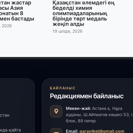
стан жастар
Қазақстан әлемдегі ең
асы Азия
беделді химия
онатын 8
олимпиадаларының
27
мен бастады
бірінде төрт медаль
«
жеңіп алды
, 2026
с
19 шілде, 2026
27
Б
т
б
27
Е
БАЙЛАНЫС
д
Редакциямен байланыс
Мекен-жай:
Астана қ. Нұра
27
ауданы, Ш.Айтматов көшесі 53, І
стан
Т
блок, 89 пәтер
ж
ө
нда қайта
Email:
qaraotkel@gmail.com