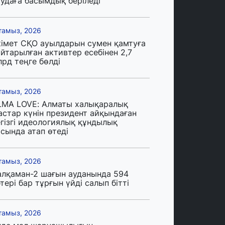
аудаға басымдық беріледі
тамыз, 2026
кімет СҚО ауылдарын сумен қамтуға
йтарылған активтер есебінен 2,7
лрд теңге бөлді
тамыз, 2026
LMA LOVE: Алматы халықаралық
астар күнін президент айқындаған
егізгі идеологиялық құндылық
сында атап өтеді
тамыз, 2026
алқаман-2 шағын ауданында 594
тері бар тұрғын үйді салып бітті
тамыз, 2026