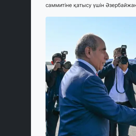
саммитіне қатысу үшін Әзербайжа