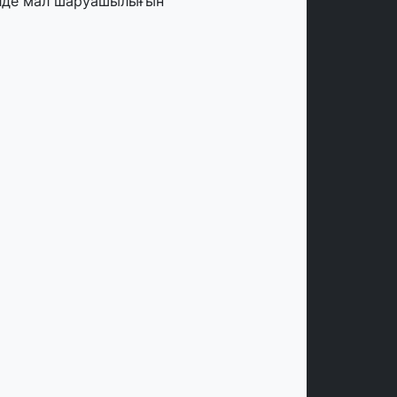
лде мал шаруашылығын
аржыландыру көлемі артады – Үкімет
тырысы
тамыз, 2026
ңірлерде жаңа вокзалдар, су құбыры,
огистикалық хаб және тұрғын үйлер
йдалануға берілді
тамыз, 2026
ызылордада 300 орындық аурухана,
резиденттік кітапхана және жаңа
еатр салынып жатыр
тамыз, 2026
инопоиск Қазақстан азаматтарының
ң танымал онлайн-кинотеатрына
йналды