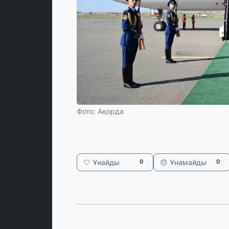
Фото: Ақорда
🤍 Ұнайды
😞 Ұнамайды
0
0