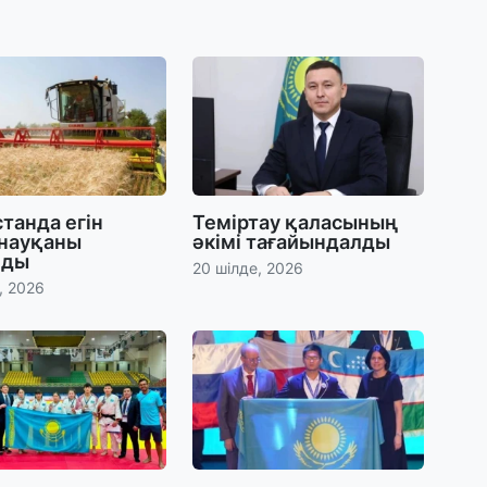
29
Т
н
28
Қ
т
қ
танда егін
Теміртау қаласының
 науқаны
әкімі тағайындалды
лды
20 шілде, 2026
28
, 2026
Т
бе
з
27
А
«
м