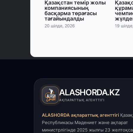
Қазақстан темір жолы
Қазақ
компаниясының
құрам
басқарма төрағасы
чемпи
тағайындалды
жүлде
20 шілде, 2026
19 шілде
ALASHORDA.KZ
АҚПАРАТТЫҚ АГЕНТТІГІ
ALASHORDA ақпараттық агенттігі
Қазақ
Республикасы Мәдениет және ақпарат
министрлігінде 2025 жылғы 23 желтоқса