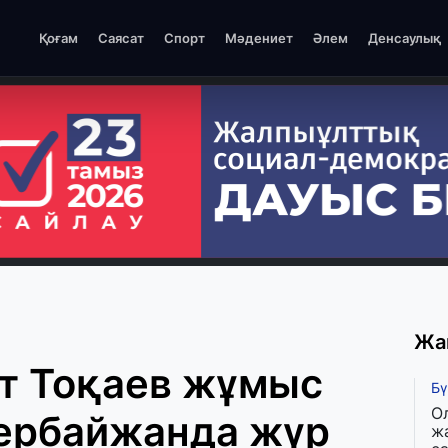
Қоғам
Саясат
Спорт
Мәдениет
Әлем
Денсаулық
Жа
т Тоқаев жұмыс
Бү
О
ербайжанда жүр
ж