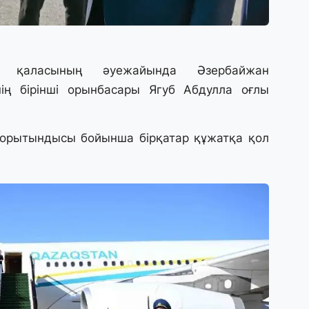
31
А
к
п
 қаласының әуежайында Әзербайжан
нің бірінші орынбасары Ягуб Абдулла оғлы
31
Қ
ұ
ж
қорытындысы бойынша бірқатар құжатқа қол
31
«
м
қ
31
П
Ш