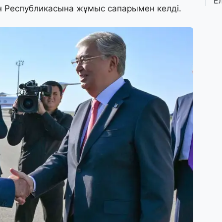
Е
н Республикасына жұмыс сапарымен келді.
қ
о
3 
Ө
л
па
3 
Қ
П
т
1 
К
е
а