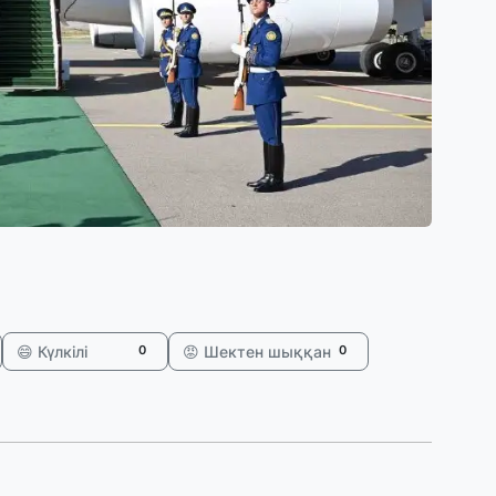
30
Т
а
па
30
Қ
н
ш
29
С
ә
😄 Күлкілі
😡 Шектен шыққан
0
0
29
Қ
ұ