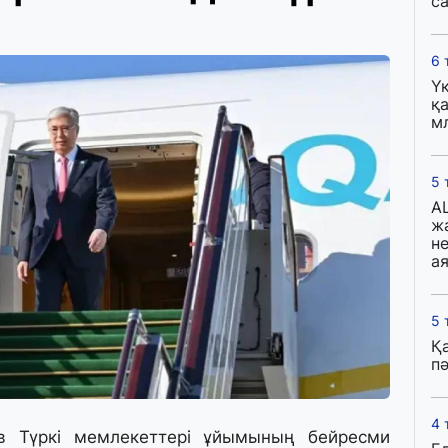
с
6 
Ү
қа
м
5 
A
ж
н
ая
5 
Қ
пә
4 
в Түркі мемлекеттері ұйымының бейресми