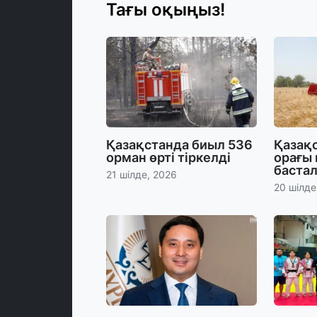
Тағы оқыңыз!
Қазақстанда биыл 536
Қазақс
орман өрті тіркелді
орағы
баста
21 шілде, 2026
20 шілде