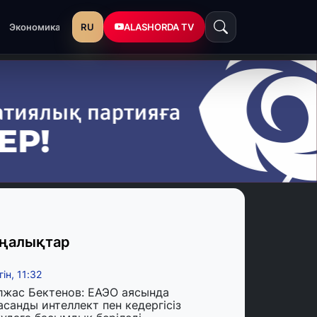
RU
ALASHORDA TV
Экономика
ңалықтар
гін, 11:32
лжас Бектенов: ЕАЭО аясында
асанды интеллект пен кедергісіз