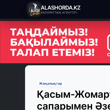
ALASHORDA.KZ
АҚПАРАТТЫҚ АГЕНТТІГІ
Жаңалықтар
Қасым-Жомар
сапарымен Әз