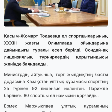
Қасым-Жомарт Тоқаевқа ел спортшыларының
ХХХІІІ жазғы Олимпиада ойындарына
дайындығы туралы есеп берілді. Сондай-ақ
лицензиялық турнирлердің қорытындысы
жөнінде баяндалды.
Министрдің айтуынша, төрт жылдықтың басты
додасына Қазақстан ұлттық құрамасы спорттың
25 түрінен 92 лицензия иеленген. Парижде
барлығы 80 спортшы ел намысын қорғайды.
Ермек Маржықпаев ұлттық құраманың