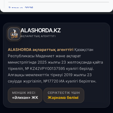
3 тамыз, 2026
Қызылордада 300 орындық аурухана,
Президенттік кітапхана және жаңа театр
салынып жатыр
ALASHORDA.KZ
1 тамыз, 2026
АҚПАРАТТЫҚ АГЕНТТІГІ
Кинопоиск Қазақстан азаматтарының ең
танымал онлайн-кинотеатрына айналды
ALASHORDA ақпараттық агенттігі
Қазақстан
Республикасы Мәдениет және ақпарат
31 шілде, 2026
министрлігінде 2025 жылғы 23 желтоқсанда қайта
Ақмола облысындағы кездесуде кәсіпкерлер мен
тіркеліп, № KZ42VPY00137595 куәлігі берілді.
ұстаздар «Әділет» партиясына өз ұсыныстарын
айтты
Алғашқы мемлекеттік тіркеуі 2019 жылғы 23
сәуірде жүргізіліп, №17720 ИА куәлігі берілген.
31 шілде, 2026
МЕНШІК ИЕСІ
СЕРІКТЕСТІК ҮШІН
ҚР Президенті Орталық Азия елдеріне
«Әлихан» ЖК
Жарнама бөлімі
ұзақмерзімді ынтымақтастық жоспарын әзірлеуді
ұсынды