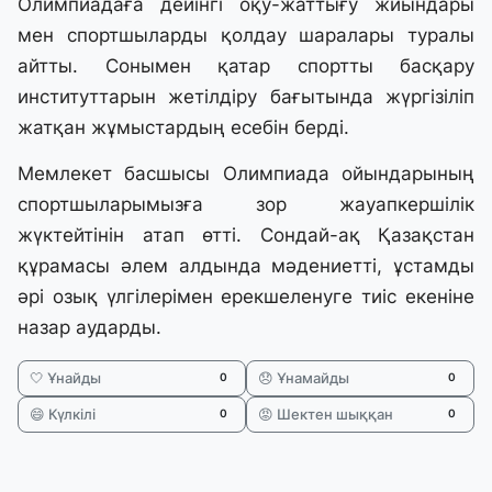
Олимпиадаға дейінгі оқу-жаттығу жиындары
мен спортшыларды қолдау шаралары туралы
айтты. Сонымен қатар спортты басқару
институттарын жетілдіру бағытында жүргізіліп
жатқан жұмыстардың есебін берді.
Мемлекет басшысы Олимпиада ойындарының
спортшыларымызға зор жауапкершілік
жүктейтінін атап өтті. Сондай-ақ Қазақстан
құрамасы әлем алдында мәдениетті, ұстамды
әрі озық үлгілерімен ерекшеленуге тиіс екеніне
назар аударды.
🤍 Ұнайды
😞 Ұнамайды
0
0
😄 Күлкілі
😡 Шектен шыққан
0
0