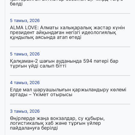
бөлді
5 тамыз, 2026
ALMA LOVE: Алматы халықаралық жастар күнін
президент айқындаған негізгі идеологиялық
құндылық аясында атап өтеді
5 тамыз, 2026
Қалқаман-2 шағын ауданында 594 пәтері бар
тұрғын үйді салып бітті
4 тамыз, 2026
Елде мал шаруашылығын қаржыландыру көлемі
артады – Үкімет отырысы
3 тамыз, 2026
Өңірлерде жаңа вокзалдар, су құбыры,
логистикалық хаб және тұрғын үйлер
пайдалануға берілді