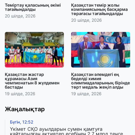
Теміртау қаласының әкімі
Қазақстан темір жолы
тағайындалды
компаниясының басқарма
төрағасы тағайындалды
20 шілде, 2026
20 шілде, 2026
Қазақстан жастар
Қазақстан әлемдегі ең
құрамасы Азия
беделді химия
чемпионатын 8 жүлдемен
олимпиадаларының бірінде
бастады
төрт медаль жеңіп алды
19 шілде, 2026
19 шілде, 2026
Жаңалықтар
Бүгін, 12:52
Үкімет СҚО ауылдарын сумен қамтуға
қайтарылған активтер есебінен 2,7 млрд теңге