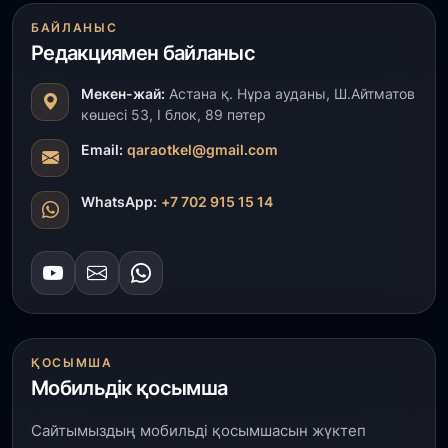
31 шілде, 2026
БАЙЛАНЫС
«Ауыл аманаты»: Түркістанда 30,2 млрд теңгеге
Редакциямен байланыс
4 223 жоба қаржыландырылды
Мекен-жай:
Астана қ. Нұра ауданы, Ш.Айтматов
31 шілде, 2026
көшесі 53, І блок, 89 пәтер
Президент тапсырмасы орындалды: Шардара
толық ауыз сумен қамтылды
Email:
qaraotkel@gmail.com
30 шілде, 2026
WhatsApp:
+7 702 915 15 14
Түркістанда «Арыс-2» және Темір ауылының
теміржол вокзалдары пайдалануға берілді
30 шілде, 2026
Қордайлық қыз-келіншектер ұлттық нақыштағы
креативті бұйымдар шығаруда
ҚОСЫМША
Мобильдік қосымша
29 шілде, 2026
Сарыарқа ауданында «Заң түні» әлеуметтік
Сайтымыздың мобильді қосымшасын жүктеп
акциясы өтті