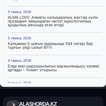
5 тамыз, 2026
ALMA LOVE: Алматы халықаралық жастар күнін
президент айқындаған негізгі идеологиялық
құндылық аясында атап өтеді
5 тамыз, 2026
Қалқаман-2 шағын ауданында 594 пәтері бар
тұрғын үйді салып бітті
4 тамыз, 2026
Елде мал шаруашылығын қаржыландыру көлемі
артады – Үкімет отырысы
3 тамыз, 2026
Өңірлерде жаңа вокзалдар, су құбыры,
логистикалық хаб және тұрғын үйлер
пайдалануға берілді
ALASHORDA.KZ