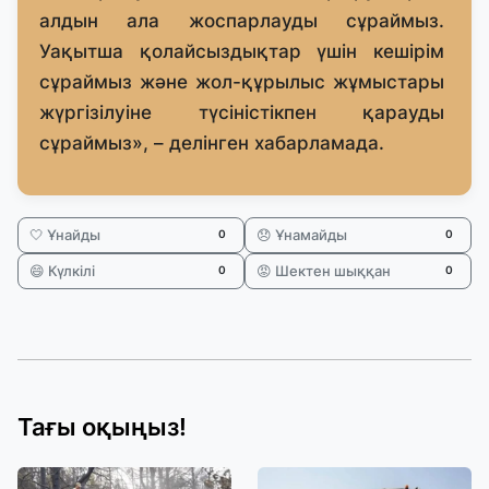
алдын ала жоспарлауды сұраймыз.
Уақытша қолайсыздықтар үшін кешірім
сұраймыз және жол-құрылыс жұмыстары
жүргізілуіне түсіністікпен қарауды
сұраймыз», – делінген хабарламада.
🤍 Ұнайды
😞 Ұнамайды
0
0
😄 Күлкілі
😡 Шектен шыққан
0
0
Тағы оқыңыз!