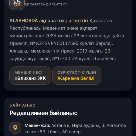
3 тамыз, 2026
АҚПАРАТТЫҚ АГЕНТТІГІ
Қызылордада 300 орындық аурухана,
Президенттік кітапхана және жаңа театр
ALASHORDA ақпараттық агенттігі
Қазақстан
салынып жатыр
Республикасы Мәдениет және ақпарат
министрлігінде 2025 жылғы 23 желтоқсанда қайта
1 тамыз, 2026
тіркеліп, № KZ42VPY00137595 куәлігі берілді.
Кинопоиск Қазақстан азаматтарының ең
танымал онлайн-кинотеатрына айналды
Алғашқы мемлекеттік тіркеуі 2019 жылғы 23
сәуірде жүргізіліп, №17720 ИА куәлігі берілген.
31 шілде, 2026
МЕНШІК ИЕСІ
СЕРІКТЕСТІК ҮШІН
Ақмола облысындағы кездесуде кәсіпкерлер мен
«Әлихан» ЖК
Жарнама бөлімі
ұстаздар «Әділет» партиясына өз ұсыныстарын
айтты
31 шілде, 2026
БАЙЛАНЫС
ҚР Президенті Орталық Азия елдеріне
Редакциямен байланыс
ұзақмерзімді ынтымақтастық жоспарын әзірлеуді
ұсынды
Мекен-жай:
Астана қ. Нұра ауданы, Ш.Айтматов
көшесі 53, І блок, 89 пәтер
31 шілде, 2026