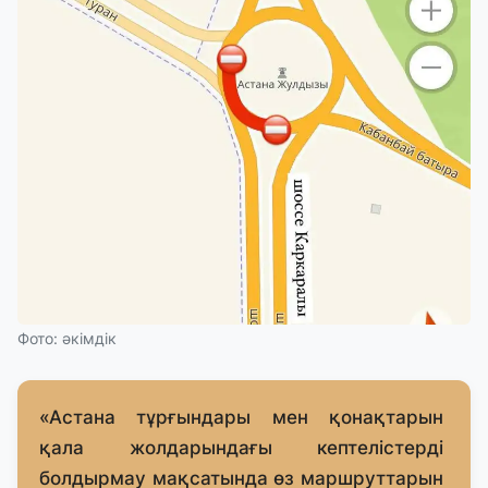
Фото: әкімдік
«Астана тұрғындары мен қонақтарын
қала жолдарындағы кептелістерді
болдырмау мақсатында өз маршруттарын