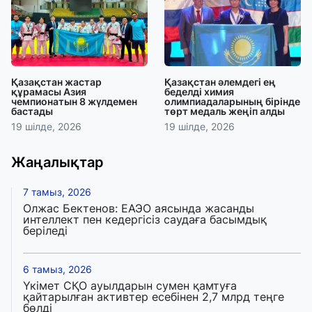
Қазақстан жастар
Қазақстан әлемдегі ең
құрамасы Азия
беделді химия
чемпионатын 8 жүлдемен
олимпиадаларының бірінде
бастады
төрт медаль жеңіп алды
19 шілде, 2026
19 шілде, 2026
Жаңалықтар
7 тамыз, 2026
Олжас Бектенов: ЕАЭО аясында жасанды
интеллект пен кедергісіз саудаға басымдық
беріледі
6 тамыз, 2026
Үкімет СҚО ауылдарын сумен қамтуға
қайтарылған активтер есебінен 2,7 млрд теңге
бөлді