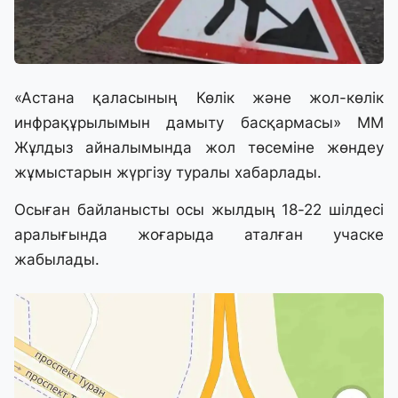
«Астана қаласының Көлік және жол-көлік
инфрақұрылымын дамыту басқармасы» ММ
Жұлдыз айналымында жол төсеміне жөндеу
жұмыстарын жүргізу туралы хабарлады.
Осыған байланысты осы жылдың 18-22 шілдесі
аралығында жоғарыда аталған учаске
жабылады.