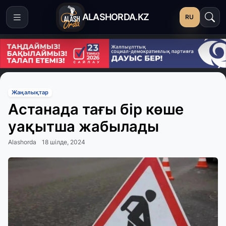
ALASHORDA.KZ
RU
Жаңалықтар
Астанада тағы бір көше
уақытша жабылады
Alashorda
18 шілде, 2024