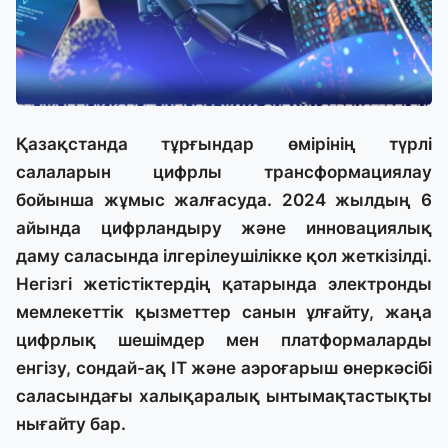
Қазақстанда тұрғындар өмірінің түрлі
салаларын цифрлы трансформациялау
бойынша жұмыс жалғасуда. 2024 жылдың 6
айында цифрландыру және инновациялық
даму саласында ілгерілеушілікке қол жеткізілді.
Негізгі жетістіктердің қатарында электронды
мемлекеттік қызметтер санын ұлғайту, жаңа
цифрлық шешімдер мен платформаларды
енгізу, сондай-ақ IT және аэроғарыш өнеркәсібі
саласындағы халықаралық ынтымақтастықты
нығайту бар.