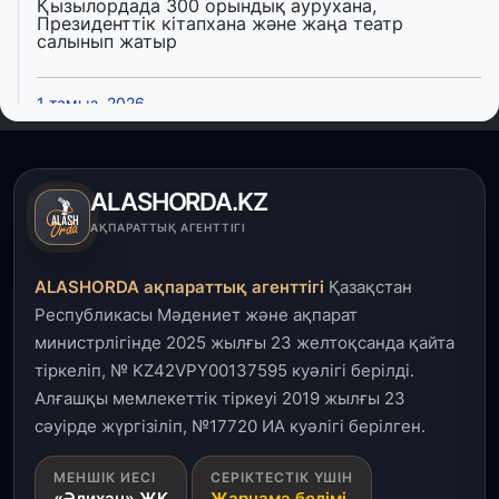
Қызылордада 300 орындық аурухана,
Президенттік кітапхана және жаңа театр
салынып жатыр
1 тамыз, 2026
Кинопоиск Қазақстан азаматтарының ең
танымал онлайн-кинотеатрына айналды
ALASHORDA.KZ
31 шілде, 2026
АҚПАРАТТЫҚ АГЕНТТІГІ
Ақмола облысындағы кездесуде кәсіпкерлер мен
ұстаздар «Әділет» партиясына өз ұсыныстарын
айтты
ALASHORDA ақпараттық агенттігі
Қазақстан
Республикасы Мәдениет және ақпарат
31 шілде, 2026
министрлігінде 2025 жылғы 23 желтоқсанда қайта
ҚР Президенті Орталық Азия елдеріне
тіркеліп, № KZ42VPY00137595 куәлігі берілді.
ұзақмерзімді ынтымақтастық жоспарын әзірлеуді
ұсынды
Алғашқы мемлекеттік тіркеуі 2019 жылғы 23
сәуірде жүргізіліп, №17720 ИА куәлігі берілген.
31 шілде, 2026
МЕНШІК ИЕСІ
СЕРІКТЕСТІК ҮШІН
«Ауыл аманаты»: Түркістанда 30,2 млрд теңгеге
«Әлихан» ЖК
Жарнама бөлімі