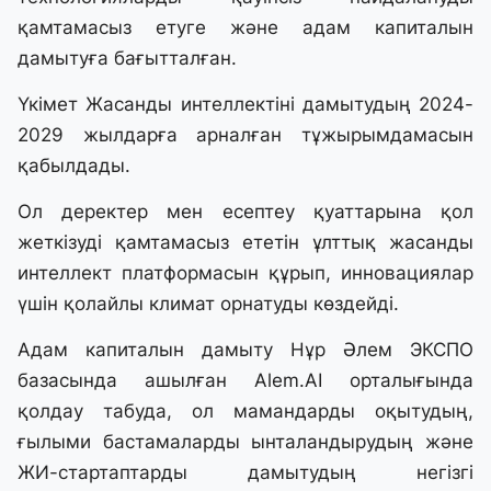
қамтамасыз етуге және адам капиталын
дамытуға бағытталған.
Үкімет Жасанды интеллектіні дамытудың 2024-
2029 жылдарға арналған тұжырымдамасын
қабылдады.
Ол деректер мен есептеу қуаттарына қол
жеткізуді қамтамасыз ететін ұлттық жасанды
интеллект платформасын құрып, инновациялар
үшін қолайлы климат орнатуды көздейді.
Адам капиталын дамыту Нұр Әлем ЭКСПО
базасында ашылған Alem.AI орталығында
қолдау табуда, ол мамандарды оқытудың,
ғылыми бастамаларды ынталандырудың және
ЖИ-стартаптарды дамытудың негізгі