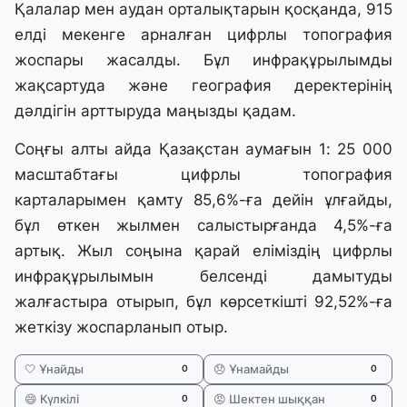
Қалалар мен аудан орталықтарын қосқанда, 915
елді мекенге арналған цифрлы топография
жоспары жасалды. Бұл инфрақұрылымды
жақсартуда және география деректерінің
дәлдігін арттыруда маңызды қадам.
Соңғы алты айда Қазақстан аумағын 1: 25 000
масштабтағы цифрлы топография
карталарымен қамту 85,6%-ға дейін ұлғайды,
бұл өткен жылмен салыстырғанда 4,5%-ға
артық. Жыл соңына қарай еліміздің цифрлы
инфрақұрылымын белсенді дамытуды
жалғастыра отырып, бұл көрсеткішті 92,52%-ға
жеткізу жоспарланып отыр.
🤍 Ұнайды
😞 Ұнамайды
0
0
😄 Күлкілі
😡 Шектен шыққан
0
0