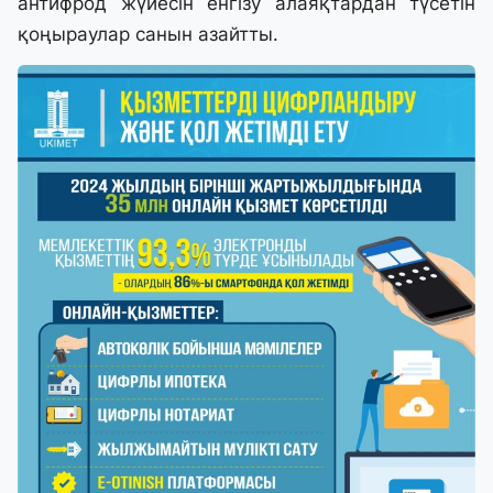
антифрод жүйесін енгізу алаяқтардан түсетін
қоңыраулар санын азайтты.