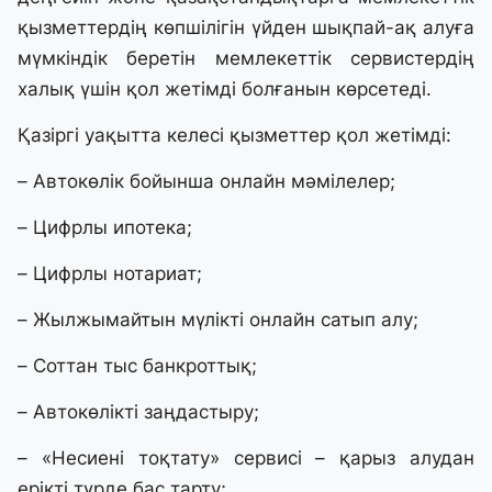
қызметтердің көпшілігін үйден шықпай-ақ алуға
мүмкіндік беретін мемлекеттік сервистердің
халық үшін қол жетімді болғанын көрсетеді.
Қазіргі уақытта келесі қызметтер қол жетімді:
– Автокөлік бойынша онлайн мәмілелер;
– Цифрлы ипотека;
– Цифрлы нотариат;
– Жылжымайтын мүлікті онлайн сатып алу;
– Соттан тыс банкроттық;
– Автокөлікті заңдастыру;
– «Несиені тоқтату» сервисі – қарыз алудан
ерікті түрде бас тарту;