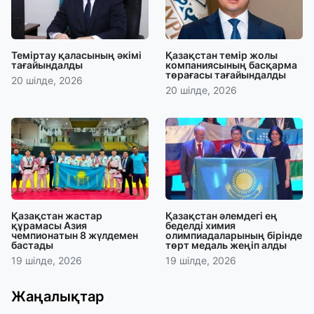
Теміртау қаласының әкімі
Қазақстан темір жолы
тағайындалды
компаниясының басқарма
төрағасы тағайындалды
20 шілде, 2026
20 шілде, 2026
Қазақстан жастар
Қазақстан әлемдегі ең
құрамасы Азия
беделді химия
чемпионатын 8 жүлдемен
олимпиадаларының бірінде
бастады
төрт медаль жеңіп алды
19 шілде, 2026
19 шілде, 2026
Жаңалықтар