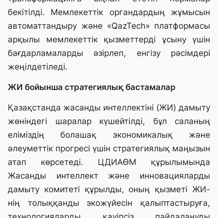
бекітілді. Мемлекеттік органдардың жұмысын
автоматтандыру және «QazTech» платформасы
арқылы мемлекеттік қызметтерді ұсыну үшін
бағдарламаларды әзірлеп, енгізу рәсімдері
жеңілдетіледі.
ЖИ бойынша стратегиялық бастамалар
Қазақстанда жасанды интеллектіні (ЖИ) дамыту
жөніндегі шаралар күшейтілді, бұл саланың
еліміздің болашақ экономикалық және
әлеуметтік прогресі үшін стратегиялық маңызын
атап көрсетеді. ЦДИАӨМ құрылымында
Жасанды интеллект және инновацияларды
дамыту комитеті құрылды, оның қызметі ЖИ-
нің толыққанды экожүйесін қалыптастыруға,
технологияларды қауіпсіз пайдалануды