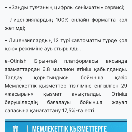
– «Заңды тұлғаның цифрлы сенімхаты» сервисі;
– Лицензиялардың 100% онлайн форматта қол
жетімді;
– Лицензиялардың 12 түрі «автоматты түрде қол
қою» режиміне ауыстырылды.
е-Otinish Бірыңғай платформасы аясында
азаматтардан 6,8 миллион өтініш қабылданды.
Талдау қорытындысы бойынша қазір
Мемлекеттік қызметтер тізіліміне енгізілген 29
«жасырын» қызмет анықталды. Өтініш
берушілердің бағалауы бойынша жауап
сапасына қанағаттану 17,5%-ға өсті.