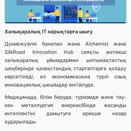
Халықаралық IT нарықтарға шығу
Дүниежүзілік банкпен және Alchemist және
SilkRoad Innovation Hub сияқты жетекші
халықаралық ұйымдармен ынтымақтастық
шеңберінде қазақстандық стартаптарға қолдау
көрсетіледі, ел экономикасына түрлі озық
инновациялық шешімдер енгізілуде.
Медицинада, білім беруде, туризмде және тау-
кен металлургия өнеркәсібінде жасанды
интеллектіні дамытуға ерекше назар
аударылады.