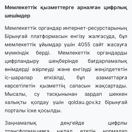
Мемлекеттік қызметтерге арналған цифрлық
шешімдер
Мемлекеттік органдар интернет-ресурстарының
Бірыңғай платформасын енгізу жалғасуда, бұл
мемлекеттік ұйымдар үшін 4055 сайт жасауға
мүмкіндік берді. Мемлекеттік органдарды
цифрландыру шеңберінде бағдарламалық
өнімдерді әзірлеуді және енгізуді жеңілдететін
іс-шаралар өткізілді, бұл азаматтарға
көрсетілетін қызметтің сапасын жақсартады.
Мысалы, су тасқынынан зардап шеккен
халықты қолдау үшін qoldau.gov.kz бірыңғай
порталы іске қосылды.
Заңнамалық деңгейде цифрлы
трансформацияға ықпал ететін нормалар