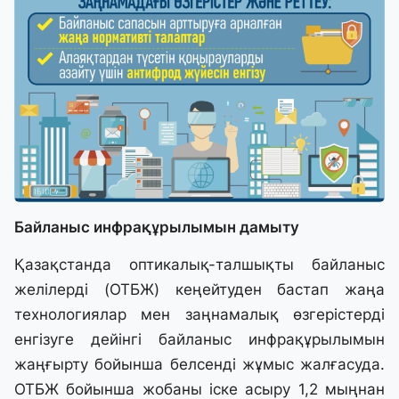
Байланыс инфрақұрылымын дамыту
Қазақстанда оптикалық-талшықты байланыс
желілерді (ОТБЖ) кеңейтуден бастап жаңа
технологиялар мен заңнамалық өзгерістерді
енгізуге дейінгі байланыс инфрақұрылымын
жаңғырту бойынша белсенді жұмыс жалғасуда.
ОТБЖ бойынша жобаны іске асыру 1,2 мыңнан