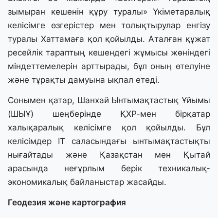
зымыран кешенін құру туралы» Үкіметаралық
келісімге өзгерістер мен толықтырулар енгізу
туралы Хаттамаға қол қойылды. Аталған құжат
ресейлік тараптың кешендегі жұмысы жөніндегі
міндеттемелерін арттырады, бұл оның өтелуіне
және тұрақты дамуына ықпал етеді.
Сонымен қатар, Шанхай Ынтымақтастық Ұйымы
(ШЫҰ) шеңберінде ҚХР-мен бірқатар
халықаралық келісімге қол қойылды. Бұл
келісімдер IT саласындағы ынтымақтастықты
нығайтады және Қазақстан мен Қытай
арасында неғұрлым берік техникалық-
экономикалық байланыстар жасайды.
Геодезия және картография