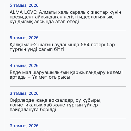
5 тамыз, 2026
ALMA LOVE: Алматы халықаралық жастар күнін
президент айқындаған негізгі идеологиялық
құндылық аясында атап өтеді
5 тамыз, 2026
Қалқаман-2 шағын ауданында 594 пәтері бар
тұрғын үйді салып бітті
4 тамыз, 2026
Елде мал шаруашылығын қаржыландыру көлемі
артады – Үкімет отырысы
3 тамыз, 2026
Өңірлерде жаңа вокзалдар, су құбыры,
логистикалық хаб және тұрғын үйлер
пайдалануға берілді
3 тамыз, 2026