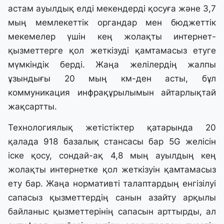
астам ауылдық елді мекендерді қосуға және 3,7
мың мемлекеттік органдар мен бюджеттік
мекемелер үшін кең жолақты интернет-
қызметтерге қол жеткізуді қамтамасыз етуге
мүмкіндік берді. Жаңа желілердің жалпы
ұзындығы 20 мың км-ден асты, бұл
коммуникация инфрақұрылымын айтарлықтай
жақсартты.
Технологиялық жетістіктер қатарында 20
қалада 918 базалық стансасы бар 5G желісін
іске қосу, сондай-ақ 4,8 мың ауылдың кең
жолақты интернетке қол жеткізуін қамтамасыз
ету бар. Жаңа нормативті талаптардың енгізілуі
сапасыз қызметтердің санын азайту арқылы
байланыс қызметтерінің сапасын арттырды, ал