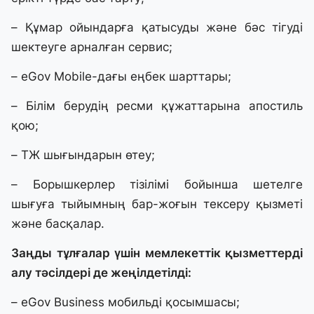
– Құмар ойындарға қатысуды және бәс тігуді
шектеуге арналған сервис;
– еGov Mobile-дағы еңбек шарттары;
– Білім берудің ресми құжаттарына апостиль
қою;
– ТЖ шығындарын өтеу;
– Борышкерлер тізілімі бойынша шетелге
шығуға тыйымның бар-жоғын тексеру қызметі
және басқалар.
Заңды тұлғалар үшін мемлекеттік қызметтерді
алу тәсілдері де жеңілдетілді:
– eGov Business мобильді қосымшасы;