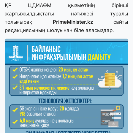
ҚР ЦДИАӨМ қызметінің бірінші
жартыжылдықтағы нәтижесі туралы
толығырақ
PrimeMinister.kz
сайты
редакциясының шолуынан біле аласыздар.