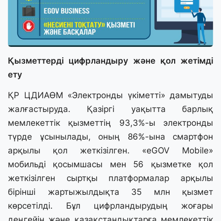
Қызметтерді цифрландыру және қол жетімді
ету
ҚР ЦДИАӨМ «Электронды үкіметті» дамытуды
жалғастыруда. Қазіргі уақытта барлық
мемлекеттік қызметтің 93,3%-ы электронды
түрде ұсынылады, оның 86%-ына смартфон
арқылы қол жеткізілген. «eGOV Mobile»
мобильді қосымшасы мен 56 қызметке қол
жеткізілген сыртқы платформалар арқылы
бірінші жартыжылдықта 35 млн қызмет
көрсетілді. Бұл цифрландырудың жоғары
деңгейін және қазақстандықтарға мемлекеттік