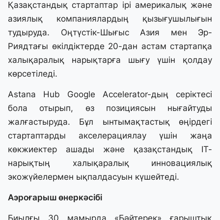
Қазақстандық стартаптар ірі америкалық және
азиялық компаниялардың қызығушылығын
тудыруда. Оңтүстік-Шығыс Азия мен Эр-
Риядтағы өкілдіктерде 20-дан астам стартапқа
халықаралық нарықтарға шығу үшін қолдау
көрсетіледі.
Astana Hub Google Accelerator-дың серіктесі
бола отырып, өз позициясын нығайтуды
жалғастыруда. Бұл ынтымақтастық өңірдегі
стартаптарды акселерациялау үшін жаңа
көкжиектер ашады және қазақстандық IT-
нарықтың халықаралық инновациялық
экожүйелермен ықпалдасуын күшейтеді.
Аэроғарыш өнеркәсібі
Биылғы 30 мамырда «Бәйтерек» ғарыштық