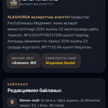
3 тамыз, 2026
АҚПАРАТТЫҚ АГЕНТТІГІ
Өңірлерде жаңа вокзалдар, су құбыры,
логистикалық хаб және тұрғын үйлер
ALASHORDA ақпараттық агенттігі
Қазақстан
пайдалануға берілді
Республикасы Мәдениет және ақпарат
министрлігінде 2025 жылғы 23 желтоқсанда қайта
3 тамыз, 2026
тіркеліп, № KZ42VPY00137595 куәлігі берілді.
Қызылордада 300 орындық аурухана,
Президенттік кітапхана және жаңа театр
Алғашқы мемлекеттік тіркеуі 2019 жылғы 23
салынып жатыр
сәуірде жүргізіліп, №17720 ИА куәлігі берілген.
1 тамыз, 2026
МЕНШІК ИЕСІ
СЕРІКТЕСТІК ҮШІН
«Әлихан» ЖК
Жарнама бөлімі
Кинопоиск Қазақстан азаматтарының ең
танымал онлайн-кинотеатрына айналды
31 шілде, 2026
БАЙЛАНЫС
Ақмола облысындағы кездесуде кәсіпкерлер мен
Редакциямен байланыс
ұстаздар «Әділет» партиясына өз ұсыныстарын
айтты
Мекен-жай:
Астана қ. Нұра ауданы, Ш.Айтматов
көшесі 53, І блок, 89 пәтер
31 шілде, 2026