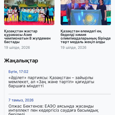
Қазақстан жастар
Қазақстан әлемдегі ең
құрамасы Азия
беделді химия
чемпионатын 8 жүлдемен
олимпиадаларының бірінде
бастады
төрт медаль жеңіп алды
19 шілде, 2026
19 шілде, 2026
Жаңалықтар
Бүгін, 17:02
«Әділет» партиясы: Қазақстан – зайырлы
мемлекет, ал «Заң және тәртіп» қағидаты
баршаға міндетті
7 тамыз, 2026
Олжас Бектенов: ЕАЭО аясында жасанды
интеллект пен кедергісіз саудаға басымдық
беріледі