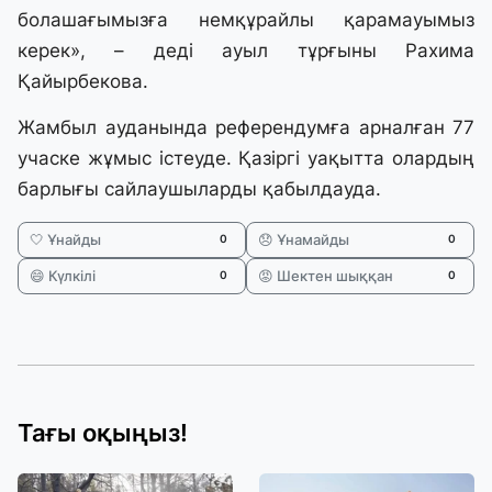
болашағымызға немқұрайлы қарамауымыз
керек», – деді ауыл тұрғыны Рахима
Қайырбекова.
Жамбыл ауданында референдумға арналған 77
учаске жұмыс істеуде. Қазіргі уақытта олардың
барлығы сайлаушыларды қабылдауда.
🤍 Ұнайды
😞 Ұнамайды
0
0
😄 Күлкілі
😡 Шектен шыққан
0
0
Тағы оқыңыз!