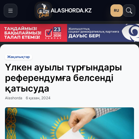
ALASHORDA.KZ
RU
Жаңалықтар
Үлкен ауылы тұрғындары
референдумға белсенді
қатысуда
Alashorda
6 қазан, 2024