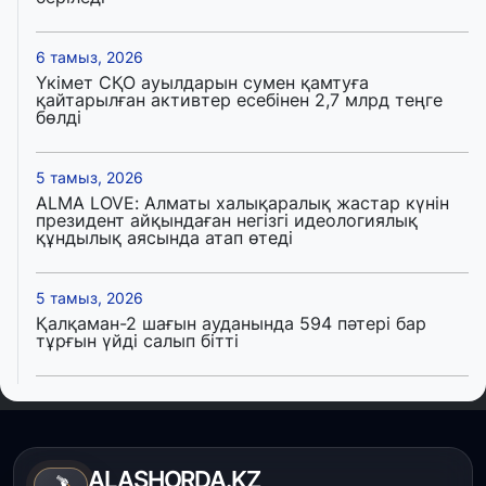
6 тамыз, 2026
Үкімет СҚО ауылдарын сумен қамтуға
қайтарылған активтер есебінен 2,7 млрд теңге
бөлді
5 тамыз, 2026
ALMA LOVE: Алматы халықаралық жастар күнін
президент айқындаған негізгі идеологиялық
құндылық аясында атап өтеді
5 тамыз, 2026
Қалқаман-2 шағын ауданында 594 пәтері бар
тұрғын үйді салып бітті
4 тамыз, 2026
Елде мал шаруашылығын қаржыландыру көлемі
артады – Үкімет отырысы
ALASHORDA.KZ