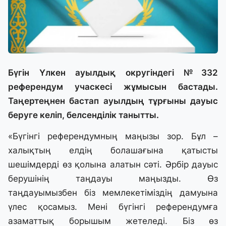
Бүгін Үлкен ауылдық округіндегі №332
референдум учаскесі жұмысын бастады.
Таңертеңнен бастап ауылдың тұрғыны дауыс
беруге келіп, белсенділік танытты.
«Бүгінгі референдумның маңызы зор. Бұл –
халықтың елдің болашағына қатысты
шешімдерді өз қолына алатын сәті. Әрбір дауыс
берушінің таңдауы маңызды. Өз
таңдауымызбен біз мемлекетіміздің дамуына
үлес қосамыз. Мені бүгінгі референдумға
азаматтық борышым жетеледі. Біз өз