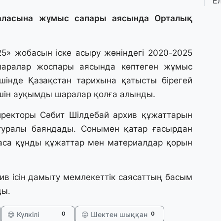
Е
қ
о
қаласына жұмыс сапары аясында Орталық
3 
25» жобасын іске асыру жөніндегі 2020-2025
Ө
шаралар жоспары аясында көптеген жұмыс
л
па
ішінде Қазақстан тарихына қатысты бірегей
шін ауқымды шаралар қолға алынды.
3 
иректоры Сәбит Шілдебай архив құжаттарын
Қ
П
 туралы баяндады. Сонымен қатар ғасырдан
т
аса құнды құжаттар мен материалдар қорын
1 
хив ісін дамыту мемлекеттік саясаттың басым
К
е
ды.
а
😄 Күлкілі
😡 Шектен шыққан
0
0