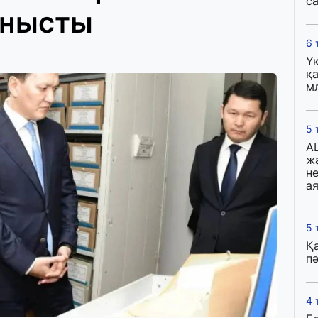
с
анысты
6 
Ү
қа
м
5 
A
ж
н
ая
5 
Қ
пә
4 