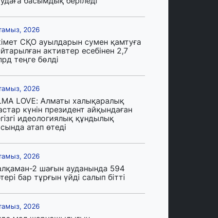
аудаға басымдық беріледі
тамыз, 2026
кімет СҚО ауылдарын сумен қамтуға
йтарылған активтер есебінен 2,7
лрд теңге бөлді
тамыз, 2026
LMA LOVE: Алматы халықаралық
астар күнін президент айқындаған
егізгі идеологиялық құндылық
сында атап өтеді
тамыз, 2026
алқаман-2 шағын ауданында 594
тері бар тұрғын үйді салып бітті
тамыз, 2026