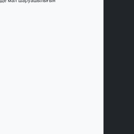
лде мал шаруашылығын
аржыландыру көлемі артады – Үкімет
тырысы
тамыз, 2026
ңірлерде жаңа вокзалдар, су құбыры,
огистикалық хаб және тұрғын үйлер
йдалануға берілді
тамыз, 2026
ызылордада 300 орындық аурухана,
резиденттік кітапхана және жаңа
еатр салынып жатыр
тамыз, 2026
инопоиск Қазақстан азаматтарының
ң танымал онлайн-кинотеатрына
йналды