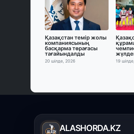
Қазақстан темір жолы
Қазақ
компаниясының
құрам
басқарма төрағасы
чемпи
тағайындалды
жүлде
20 шілде, 2026
19 шілде
ALASHORDA.KZ