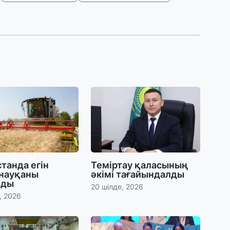
31
А
к
п
31
Қ
ұ
ж
31
«
м
қ
танда егін
Теміртау қаласының
 науқаны
әкімі тағайындалды
лды
20 шілде, 2026
31
, 2026
П
Ш