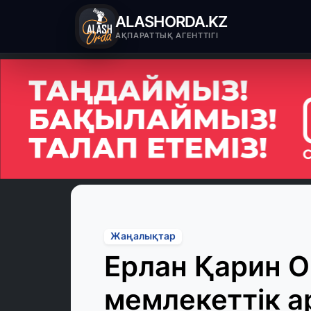
ALASHORDA.KZ
АҚПАРАТТЫҚ АГЕНТТІГІ
Жаңалықтар
Ерлан Қарин 
мемлекеттік а