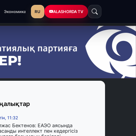
RU
ALASHORDA TV
Экономика
ңалықтар
гін, 11:32
лжас Бектенов: ЕАЭО аясында
асанды интеллект пен кедергісіз