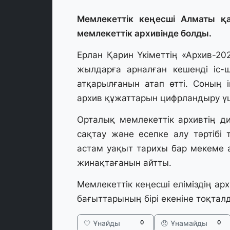
Мемлекеттік кеңесші Алматы 
мемлекеттік архивінде болды.
Ерлан Қарин Үкіметтің «Архив-20
жылдарға арналған кешенді іс-
атқарылғанын атап өтті. Соның 
архив құжаттарын цифрландыру ү
Орталық мемлекеттік архивтің д
сақтау және есепке алу тәртібі
астам уақыт тарихы бар мекеме 
жинақтағанын айтты.
Мемлекеттік кеңесші еліміздің ар
бағыттарының бірі екеніне тоқтал
🤍 Ұнайды
😞 Ұнамайды
0
0