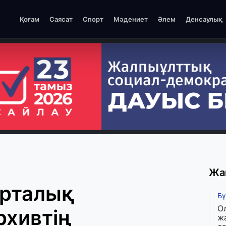
Қоғам
Саясат
Спорт
Мәдениет
Әлем
Денсаулық
Жа
Орталық
Бү
О
рхивтің
ж