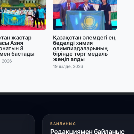
30
Т
а
па
стан жастар
Қазақстан әлемдегі ең
асы Азия
беделді химия
30
онатын 8
олимпиадаларының
Қ
мен бастады
бірінде төрт медаль
н
жеңіп алды
, 2026
ш
19 шілде, 2026
29
С
ә
29
Қ
БАЙЛАНЫС
ұ
Редакциямен байланыс