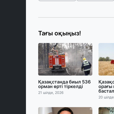
Тағы оқыңыз!
Қазақстанда биыл 536
Қазақс
орман өрті тіркелді
орағы
баста
21 шілде, 2026
20 шілде