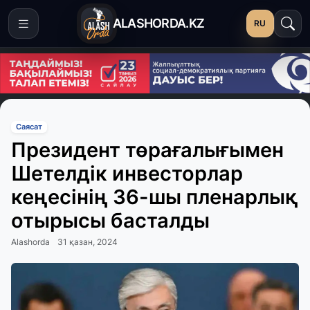
ALASHORDA.KZ
RU
Саясат
Президент төрағалығымен
Шетелдік инвесторлар
кеңесінің 36-шы пленарлық
отырысы басталды
Alashorda
31 қазан, 2024