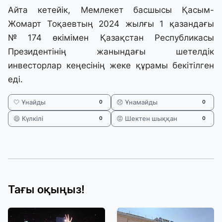
Айта кетейік, Мемлекет басшысы Қасым-
Жомарт Тоқаевтың 2024 жылғы 1 қазандағы
№ 174 өкімімен Қазақстан Республикасы
Президентінің жанындағы шетелдік
инвесторлар кеңесінің
жеке құрамы
бекітілген
еді.
🤍 Ұнайды
😞 Ұнамайды
0
0
😄 Күлкілі
😡 Шектен шыққан
0
0
Тағы оқыңыз!