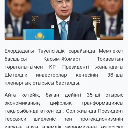
Елордадағы Тәуелсіздік сарайында Мемлекет
басшысы Қасым-Жомарт Тоқаевтың
төрағалығымен ҚР Президенті жанындағы
Шетелдік инвесторлар кеңесінің 36-шы
пленарлық отырысы басталды.
Айта кетейік, бұған дейінгі 35-ші отырыс
экономиканың цифрлық транформациясы
тақырыбында өткен еді. Сол жиында Президент
геосаяси шиеленіс пен протекционизмнің
қарқын алуы әлемдік экономиканы өзгеріске