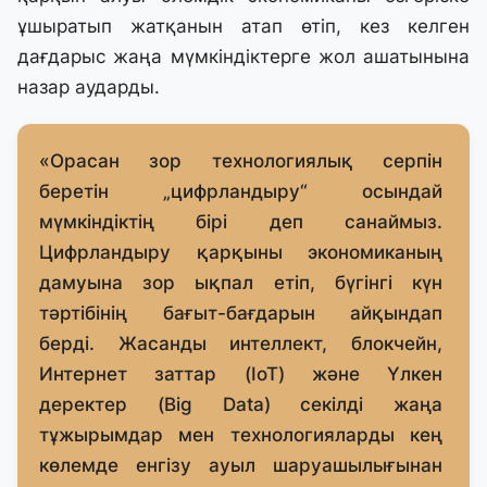
ұшыратып жатқанын атап өтіп, кез келген
дағдарыс жаңа мүмкіндіктерге жол ашатынына
назар аударды.
«Орасан зор технологиялық серпін
беретін „цифрландыру“ осындай
мүмкіндіктің бірі деп санаймыз.
Цифрландыру қарқыны экономиканың
дамуына зор ықпал етіп, бүгінгі күн
тәртібінің бағыт-бағдарын айқындап
берді. Жасанды интеллект, блокчейн,
Интернет заттар (IoT) және Үлкен
деректер (Big Data) секілді жаңа
тұжырымдар мен технологияларды кең
көлемде енгізу ауыл шаруашылығынан