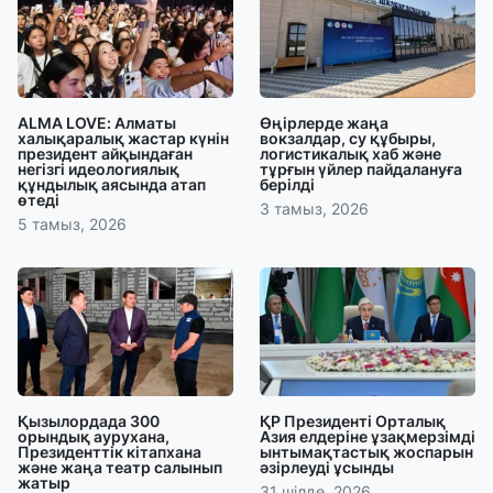
ALMA LOVE: Алматы
Өңірлерде жаңа
халықаралық жастар күнін
вокзалдар, су құбыры,
президент айқындаған
логистикалық хаб және
негізгі идеологиялық
тұрғын үйлер пайдалануға
құндылық аясында атап
берілді
өтеді
3 тамыз, 2026
5 тамыз, 2026
Қызылордада 300
ҚР Президенті Орталық
орындық аурухана,
Азия елдеріне ұзақмерзімді
Президенттік кітапхана
ынтымақтастық жоспарын
және жаңа театр салынып
әзірлеуді ұсынды
жатыр
31 шілде, 2026