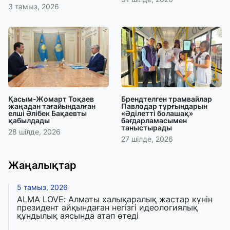
3 тамыз, 2026
Қасым-Жомарт Тоқаев
Брендтелген трамвайлар
жаңадан тағайындалған
Павлодар тұрғындарын
елші Әлібек Бақаевты
«Әділетті болашақ»
қабылдады
бағдарламасымен
таныстырады
28 шілде, 2026
27 шілде, 2026
Жаңалықтар
5 тамыз, 2026
ALMA LOVE: Алматы халықаралық жастар күнін
президент айқындаған негізгі идеологиялық
құндылық аясында атап өтеді