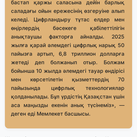
бастап қаржы саласына дейін барлық
саладағы ойын ережесінің өзгеруіне алып
келеді. Цифрландыру тұтас елдер мен
өңірлердің бәсекеге қабілеттілігін
анықтаушы факторға айналды. 2025
жылға қарай әлемдегі цифрлық нарық 50
пайызға артып, 6,8 триллион долларға
жетеді деп болжанып отыр. Болжам
бойынша 10 жылда әлемдегі тауар өндірісі
мен көрсетілетін қызметтердің 70
пайызында цифрлық технологиялар
қолданылады. Бұл үрдістің Қазақстан үшін
аса маңызды екенін анық түсінеміз», —
деген еді Мемлекет басшысы.