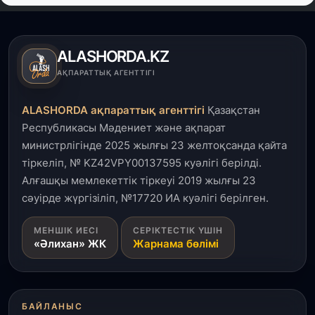
Кинопоиск Қазақстан азаматтарының ең
танымал онлайн-кинотеатрына айналды
ALASHORDA.KZ
31 шілде, 2026
АҚПАРАТТЫҚ АГЕНТТІГІ
Ақмола облысындағы кездесуде кәсіпкерлер мен
ұстаздар «Әділет» партиясына өз ұсыныстарын
айтты
ALASHORDA ақпараттық агенттігі
Қазақстан
Республикасы Мәдениет және ақпарат
31 шілде, 2026
министрлігінде 2025 жылғы 23 желтоқсанда қайта
ҚР Президенті Орталық Азия елдеріне
тіркеліп, № KZ42VPY00137595 куәлігі берілді.
ұзақмерзімді ынтымақтастық жоспарын әзірлеуді
ұсынды
Алғашқы мемлекеттік тіркеуі 2019 жылғы 23
сәуірде жүргізіліп, №17720 ИА куәлігі берілген.
31 шілде, 2026
МЕНШІК ИЕСІ
СЕРІКТЕСТІК ҮШІН
«Ауыл аманаты»: Түркістанда 30,2 млрд теңгеге
«Әлихан» ЖК
Жарнама бөлімі
4 223 жоба қаржыландырылды
31 шілде, 2026
Президент тапсырмасы орындалды: Шардара
БАЙЛАНЫС
толық ауыз сумен қамтылды