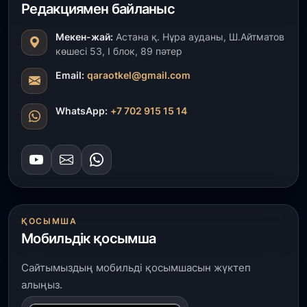
Редакциямен байланыс
30 шілде, 2026
Мекен-жай:
Астана қ. Нұра ауданы, Ш.Айтматов
Түркістанда «Арыс-2» және Темір ауылының
көшесі 53, І блок, 89 пәтер
теміржол вокзалдары пайдалануға берілді
Email:
qaraotkel@gmail.com
30 шілде, 2026
WhatsApp:
+7 702 915 15 14
Қордайлық қыз-келіншектер ұлттық нақыштағы
креативті бұйымдар шығаруда
29 шілде, 2026
Сарыарқа ауданында «Заң түні» әлеуметтік
акциясы өтті
ҚОСЫМША
29 шілде, 2026
Мобильдік қосымша
Қордай ауданында 400-ге жуық бала ұлттық
спортпен айналысып жүр»
Сайтымыздың мобильді қосымшасын жүктеп
алыңыз.
29 шілде, 2026