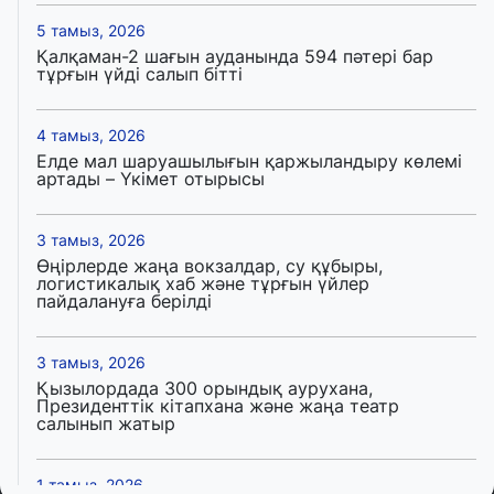
5 тамыз, 2026
Қалқаман-2 шағын ауданында 594 пәтері бар
тұрғын үйді салып бітті
4 тамыз, 2026
Елде мал шаруашылығын қаржыландыру көлемі
артады – Үкімет отырысы
3 тамыз, 2026
Өңірлерде жаңа вокзалдар, су құбыры,
логистикалық хаб және тұрғын үйлер
пайдалануға берілді
3 тамыз, 2026
Қызылордада 300 орындық аурухана,
Президенттік кітапхана және жаңа театр
салынып жатыр
1 тамыз, 2026