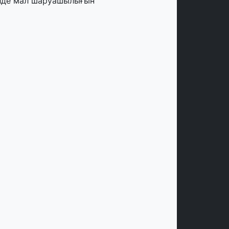
лде мал шаруашылығын
аржыландыру көлемі артады – Үкімет
тырысы
тамыз, 2026
ңірлерде жаңа вокзалдар, су құбыры,
огистикалық хаб және тұрғын үйлер
йдалануға берілді
тамыз, 2026
ызылордада 300 орындық аурухана,
резиденттік кітапхана және жаңа
еатр салынып жатыр
тамыз, 2026
инопоиск Қазақстан азаматтарының
ң танымал онлайн-кинотеатрына
йналды