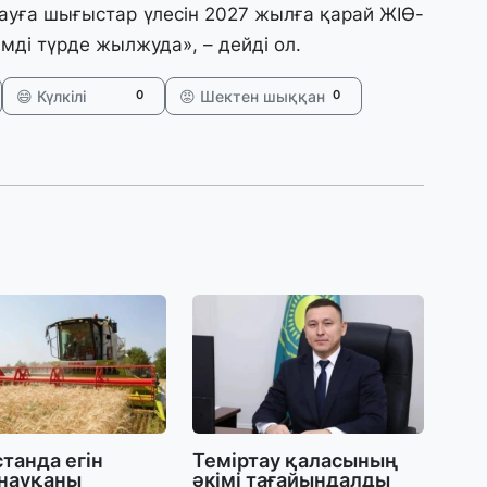
ауға шығыстар үлесін 2027 жылға қарай ЖІӨ-
мді түрде жылжуда», – дейді ол.
27
«
😄 Күлкілі
😡 Шектен шыққан
0
0
с
27
Б
т
б
27
Е
д
27
Т
ж
танда егін
Теміртау қаласының
ө
 науқаны
әкімі тағайындалды