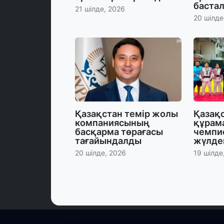
баста
21 шілде, 2026
20 шілде
Қазақстан темір жолы
Қазақ
компаниясының
құрам
басқарма төрағасы
чемпи
тағайындалды
жүлде
20 шілде, 2026
19 шілде