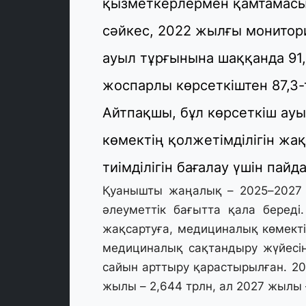
қызметкерлермен қамтамасыз 
сәйкес, 2022 жылғы монито
ауыл тұрғынына шаққанда 91,3
жоспарлы көрсеткіштен 87,3-т
Айтпақшы, бұл көрсеткіш а
көмектің қолжетімділігін жа
тиімділігін бағалау үшін пай
Қуанышты жаңалық – 2025–2027 
әлеуметтік бағытта қала беред
жақсартуға, медициналық көмектің
медициналық сақтандыру жүйесі
сайын арттыру қарастырылған. 20
жылы – 2,644 трлн, ал 2027 жылы 