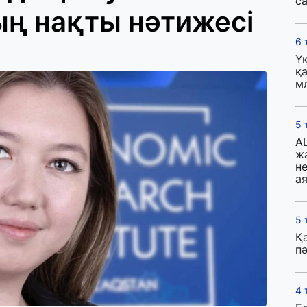
с
ң нақты нәтижесі
6 
Ү
қа
м
5 
A
ж
н
ая
5 
Қ
пә
4 