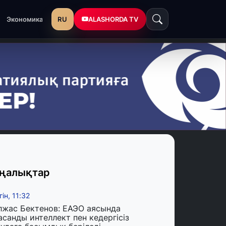
RU
ALASHORDA TV
Экономика
ңалықтар
гін, 11:32
лжас Бектенов: ЕАЭО аясында
асанды интеллект пен кедергісіз