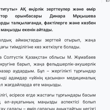
Е
қ
о
итуты» АҚ өңірлік зерттеулер және өмір
ктор орынбасары Динара Мұқышева
арды талқылағанда, фактілерге және көзбен
3 
у маңызды екенін айтады.
Ө
л
па
ылдық аймақтарды зерттей отырып, жаңа
ағы тиімділігіне көз жеткізуге болады.
3 
а Солтүстік Қазақстан облысы М. Жұмабаев
Қ
П
ругіне барып, жаңа фельдшерлік-акушерлік
т
азар аудардым. Бұл – жергілікті тұрғындар
енді адамдар «үйінің қасынан» медициналық
1 
дел жағдайларда өте маңызды.
К
е
ігі, әсіресе егде жастағы тұрғындары басым
а
 әл-ауқатының маңызды аспектісі болып
у саласы – өмір сапасын анықтайтын негізгі