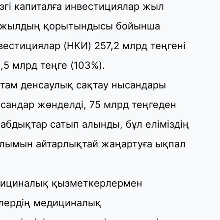
згі капиталға инвестициялар жыл
30
ен жылдың қорытындысы бойынша
Т
а
па
нвестициялар (НКИ) 257,2 млрд теңгені
5 млрд теңге (103%).
30
там денсаулық сақтау нысандары
Қ
н
сандар жөнделді, 75 млрд теңгеден
ш
бдықтар сатып алынды, бұл еліміздің
29
лымын айтарлықтай жаңартуға ықпал
С
ә
дициналық қызметкерлермен
29
Қ
рлердің медициналық
ұ