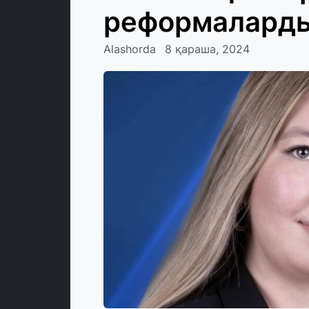
реформаларды
Alashorda
8 қараша, 2024