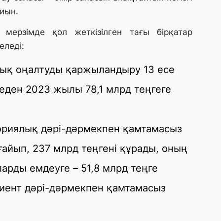
31
қиын.
А
к
мерзімде қол жеткізілген тағы бірқатар
п
еледі:
31
ық оңалтуды қаржыландыру 13 есе
Қ
ұ
геден 2023 жылы 78,1 млрд теңгеге
ж
31
ориялық дәрі-дәрмекпен қамтамасыз
«
м
ғайып, 237 млрд теңгені құрады, оның
қ
ларды емдеуге – 51,8 млрд теңге
31
циент дәрі-дәрмекпен қамтамасыз
П
Ш