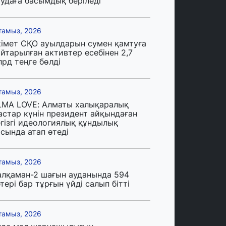
аудаға басымдық беріледі
тамыз, 2026
кімет СҚО ауылдарын сумен қамтуға
йтарылған активтер есебінен 2,7
лрд теңге бөлді
тамыз, 2026
LMA LOVE: Алматы халықаралық
астар күнін президент айқындаған
егізгі идеологиялық құндылық
сында атап өтеді
тамыз, 2026
алқаман-2 шағын ауданында 594
тері бар тұрғын үйді салып бітті
тамыз, 2026