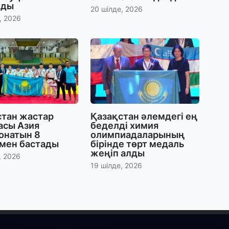
к
лды
20 шілде, 2026
, 2026
25
«
о
ж
25
П
стан жастар
Қазақстан әлемдегі ең
ө
асы Азия
беделді химия
қ
онатын 8
олимпиадаларының
мен бастады
бірінде төрт медаль
жеңіп алды
, 2026
24
19 шілде, 2026
«
ш
24
Үк