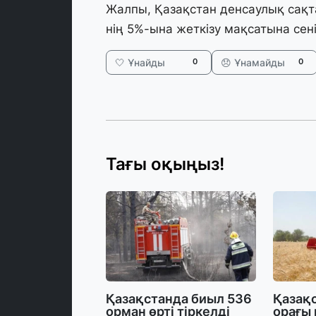
Жалпы, Қазақстан денсаулық сақт
нің 5%-ына жеткізу мақсатына сені
🤍 Ұнайды
😞 Ұнамайды
0
0
Тағы оқыңыз!
Қазақстанда биыл 536
Қазақс
орман өрті тіркелді
орағы