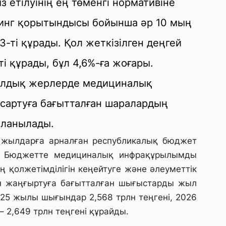
етілуінің ең төменгі нормативіне
29
ринг қорытындысы бойынша әр 10 мың
Т
н
-ті құрады. Қол жеткізілген деңгей
і құрады, бұл 4,6%-ға жоғары.
28
Қ
уылдық жерлерде медициналық
т
қ
қсартуға бағытталған шаралардың
даланылады.
28
Т
жылдарға арналған республикалық бюджет
бе
і. Бюджетте медициналық инфрақұрылымды
з
 қолжетімділігін кеңейтуге және әлеуметтік
н жаңғыртуға бағытталған шығыстарды жыл
27
25 жылы шығындар 2,568 трлн теңгені, 2026
А
«
– 2,649 трлн теңгені құрайды.
м