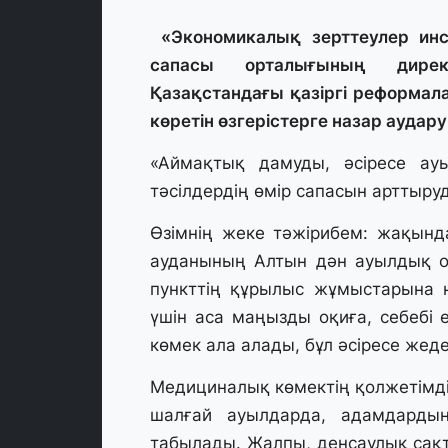
«Экономикалық зерттеулер инст
сапасы орталығының дире
Қазақстандағы қазіргі реформал
көретін өзгерістерге назар аудар
«Аймақтық дамуды, әсіресе ау
тәсілдердің өмір сапасын арттыруд
Өзімнің жеке тәжірибем: жақынд
ауданының Алтын дән ауылдық ок
пункттің құрылыс жұмыстарына н
үшін аса маңызды оқиға, себебі 
көмек ала алады, бұл әсіресе же
Медициналық көмектің қолжетімділ
шалғай ауылдарда, адамдардың
табылады. Жалпы, денсаулық сақта