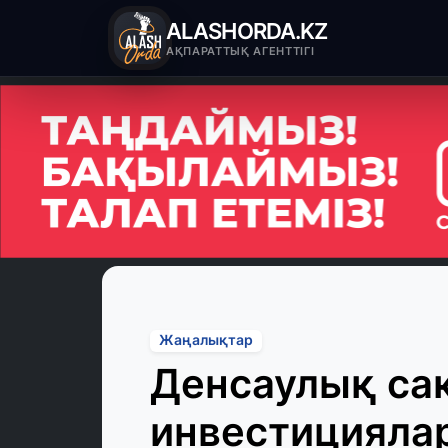
ALASHORDA.KZ
АҚПАРАТТЫҚ АГЕНТТІГІ
Жаңалықтар
Денсаулық са
инвестициялар