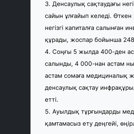
Денсаулық сақтаудағы негі
сайын ұлғайып келеді. Өтк
негізгі капиталға салынған и
құрады, жоспар бойынша 248,
Соңғы 5 жылда 400-ден ас
салынды, 4 000-нан астам ны
астам сомаға медициналық жа
денсаулық сақтау инфрақұры
етті.
Ауылдық тұрғындарды ме
қамтамасыз ету деңгейі, өңі