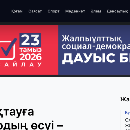
Қоғам
Саясат
Спорт
Мәдениет
Әлем
Денсаулық
Жа
қтауға
Бү
О
дың өсуі –
ж