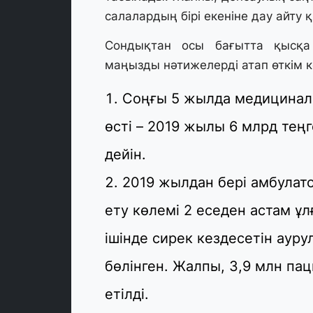
салалардың бірі екеніне дау айту 
Сондықтан осы бағытта қысқа 
маңызды нәтижелерді атап өткім к
Соңғы 5 жылда медицинал
өсті – 2019 жылы 6 млрд тең
дейін.
2019 жылдан бері амбулат
ету көлемі 2 еседен астам ұл
ішінде сирек кездесетін ауру
бөлінген. Жалпы, 3,9 млн па
етілді.