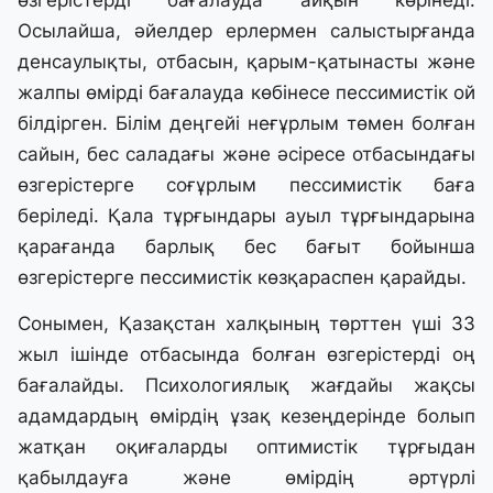
өзгерістерді бағалауда айқын көрінеді.
Осылайша, әйелдер ерлермен салыстырғанда
денсаулықты, отбасын, қарым-қатынасты және
жалпы өмірді бағалауда көбінесе пессимистік ой
білдірген. Білім деңгейі неғұрлым төмен болған
сайын, бес саладағы және әсіресе отбасындағы
өзгерістерге соғұрлым пессимистік баға
беріледі. Қала тұрғындары ауыл тұрғындарына
қарағанда барлық бес бағыт бойынша
өзгерістерге пессимистік көзқараспен қарайды.
Сонымен, Қазақстан халқының төрттен үші 33
жыл ішінде отбасында болған өзгерістерді оң
бағалайды. Психологиялық жағдайы жақсы
адамдардың өмірдің ұзақ кезеңдерінде болып
жатқан оқиғаларды оптимистік тұрғыдан
қабылдауға және өмірдің әртүрлі