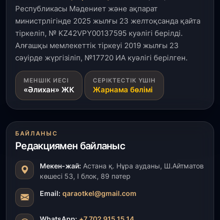
Республикасы Мәдениет және ақпарат
31 шілде, 2026
министрлігінде 2025 жылғы 23 желтоқсанда қайта
Ақмола облысындағы кездесуде кәсіпкерлер мен
тіркеліп, № KZ42VPY00137595 куәлігі берілді.
ұстаздар «Әділет» партиясына өз ұсыныстарын
айтты
Алғашқы мемлекеттік тіркеуі 2019 жылғы 23
сәуірде жүргізіліп, №17720 ИА куәлігі берілген.
31 шілде, 2026
МЕНШІК ИЕСІ
СЕРІКТЕСТІК ҮШІН
ҚР Президенті Орталық Азия елдеріне
«Әлихан» ЖК
Жарнама бөлімі
ұзақмерзімді ынтымақтастық жоспарын әзірлеуді
ұсынды
31 шілде, 2026
БАЙЛАНЫС
«Ауыл аманаты»: Түркістанда 30,2 млрд теңгеге
Редакциямен байланыс
4 223 жоба қаржыландырылды
Мекен-жай:
Астана қ. Нұра ауданы, Ш.Айтматов
31 шілде, 2026
көшесі 53, І блок, 89 пәтер
Президент тапсырмасы орындалды: Шардара
толық ауыз сумен қамтылды
Email:
qaraotkel@gmail.com
30 шілде, 2026
WhatsApp:
+7 702 915 15 14