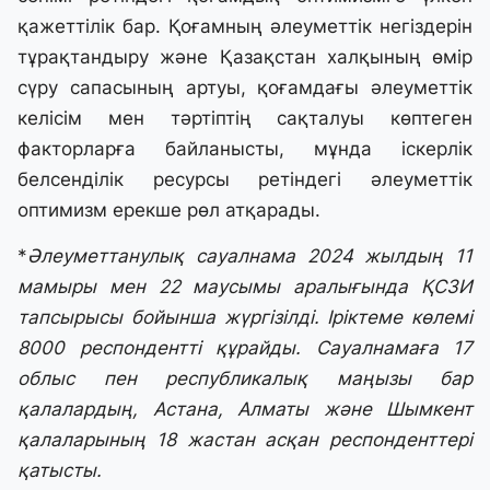
қажеттілік бар. Қоғамның әлеуметтік негіздерін
тұрақтандыру және Қазақстан халқының өмір
сүру сапасының артуы, қоғамдағы әлеуметтік
келісім мен тәртіптің сақталуы көптеген
факторларға байланысты, мұнда іскерлік
белсенділік ресурсы ретіндегі әлеуметтік
оптимизм ерекше рөл атқарады.
*
Әлеуметтанулық сауалнама 2024 жылдың 11
мамыры мен 22 маусымы аралығында ҚСЗИ
тапсырысы бойынша жүргізілді. Іріктеме көлемі
8000 респондентті құрайды. Сауалнамаға 17
облыс пен республикалық маңызы бар
қалалардың, Астана, Алматы және Шымкент
қалаларының 18 жастан асқан респонденттері
қатысты.