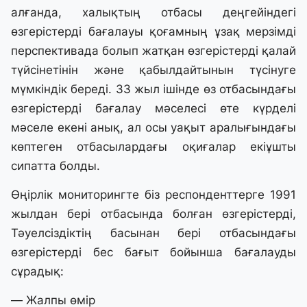
алғанда, халықтың отбасы деңгейіндегі
өзгерістерді бағалауы қоғамның ұзақ мерзімді
перспективада болып жатқан өзгерістерді қалай
түйсінетінін және қабылдайтынын түсінуге
мүмкіндік береді. 33 жыл ішінде өз отбасындағы
өзгерістерді бағалау мәселесі өте күрделі
мәселе екені анық, ал осы уақыт аралығындағы
көптеген отбасылардағы оқиғалар екіұшты
сипатта болды.
Өңірлік мониторингте біз респонденттерге 1991
жылдан бері отбасында болған өзгерістерді,
Тәуелсіздіктің басынан бері отбасындағы
өзгерістерді бес бағыт бойынша бағалауды
сұрадық:
— Жалпы өмір