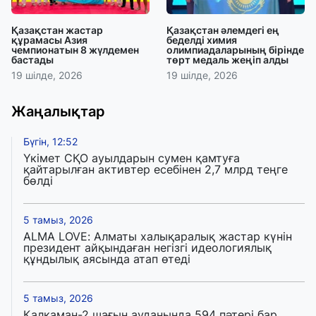
Қазақстан жастар
Қазақстан әлемдегі ең
құрамасы Азия
беделді химия
чемпионатын 8 жүлдемен
олимпиадаларының бірінде
бастады
төрт медаль жеңіп алды
19 шілде, 2026
19 шілде, 2026
Жаңалықтар
Бүгін, 12:52
Үкімет СҚО ауылдарын сумен қамтуға
қайтарылған активтер есебінен 2,7 млрд теңге
бөлді
5 тамыз, 2026
ALMA LOVE: Алматы халықаралық жастар күнін
президент айқындаған негізгі идеологиялық
құндылық аясында атап өтеді
5 тамыз, 2026
Қалқаман-2 шағын ауданында 594 пәтері бар