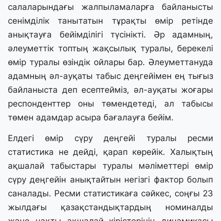
салаларындағы жалпыламаларға байланысты
сенімділік танытатын тұрақты өмір ретінде
анықтауға бейімділігі түсінікті. Әр адамның,
әлеуметтік топтың жақсылық туралы, берекелі
өмір туралы өзіндік ойлары бар. Әлеуметтануда
адамның әл-ауқаты табыс деңгейімен ең тығыз
байланыста деп есептейміз, әл-ауқаты жоғары
респонденттер оны төмендетеді, ал табысы
төмен адамдар асыра бағалауға бейім.
Елдегі өмір сүру деңгейі туралы ресми
статистика не дейді, қарап көрейік. Халықтың
ақшалай табыстары туралы мәліметтері өмір
сүру деңгейін анықтайтын негізгі фактор болып
саналады. Ресми статистикаға сәйкес, соңғы 23
жылдағы қазақстандықтардың номиналды