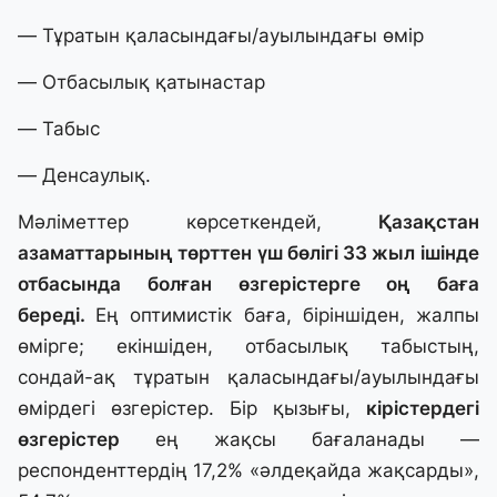
— Тұратын қаласындағы/ауылындағы өмір
— Отбасылық қатынастар
— Табыс
— Денсаулық.
Мәліметтер көрсеткендей,
Қазақстан
азаматтарының төрттен үш бөлігі 33 жыл ішінде
отбасында болған өзгерістерге оң баға
береді.
Ең оптимистік баға, біріншіден, жалпы
өмірге; екіншіден, отбасылық табыстың,
сондай-ақ тұратын қаласындағы/ауылындағы
өмірдегі өзгерістер. Бір қызығы,
кірістердегі
өзгерістер
ең жақсы бағаланады —
респонденттердің 17,2% «әлдеқайда жақсарды»,