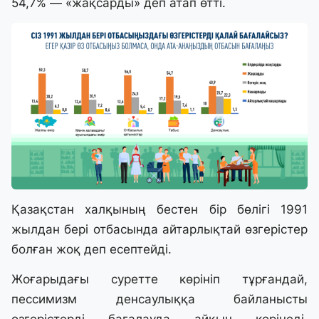
54,7% — «жақсарды» деп атап өтті.
Қазақстан халқының бестен бір бөлігі 1991
жылдан бері отбасында айтарлықтай өзгерістер
болған жоқ деп есептейді.
Жоғарыдағы суретте көрініп тұрғандай,
пессимизм денсаулыққа байланысты