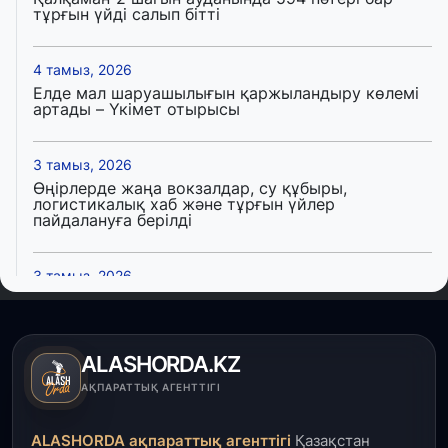
тұрғын үйді салып бітті
4 тамыз, 2026
Елде мал шаруашылығын қаржыландыру көлемі
артады – Үкімет отырысы
3 тамыз, 2026
Өңірлерде жаңа вокзалдар, су құбыры,
логистикалық хаб және тұрғын үйлер
пайдалануға берілді
3 тамыз, 2026
Қызылордада 300 орындық аурухана,
Президенттік кітапхана және жаңа театр
салынып жатыр
ALASHORDA.KZ
1 тамыз, 2026
АҚПАРАТТЫҚ АГЕНТТІГІ
Кинопоиск Қазақстан азаматтарының ең
танымал онлайн-кинотеатрына айналды
ALASHORDA ақпараттық агенттігі
Қазақстан