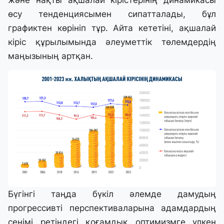
және нақты ақшалай кірістерінің динамикасы
өсу тенденциясымен сипатталады, бұл
графиктен көрініп тұр. Айта кететіні, ақшалай
кіріс құрылымында әлеуметтік төлемдердің
маңызының артқан.
Бүгінгі таңда бүкіл әлемде дамудың
прогрессивті перспективаларына адамдардың
сенімі ретіндегі қоғамдық оптимизмге үлкен