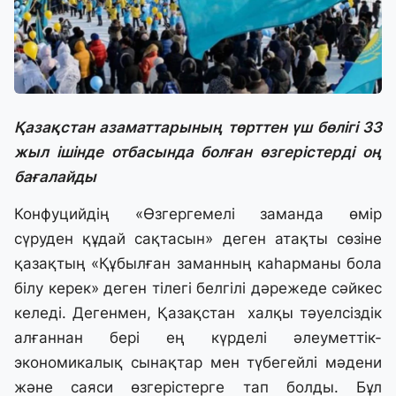
Қазақстан азаматтарының төрттен үш бөлігі 33
жыл ішінде отбасында болған өзгерістерді оң
бағалайды
Конфуцийдің «Өзгергемелі заманда өмір
сүруден құдай сақтасын» деген атақты сөзіне
қазақтың «Құбылған заманның каhaрманы бола
білу керек» деген тілегі белгілі дәрежеде сәйкес
келеді. Дегенмен, Қазақстан халқы тәуелсіздік
алғаннан бері ең күрделі әлеуметтік-
экономикалық сынақтар мен түбегейлі мәдени
және саяси өзгерістерге тап болды. Бұл