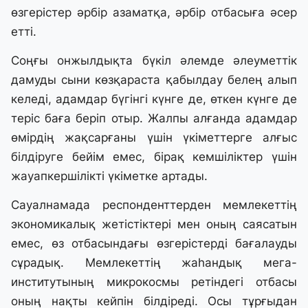
өзгерістер әрбір азаматқа, әрбір отбасыға әсер
етті.
Соңғы онжылдықта бүкіл әлемде әлеуметтік
дамуды сыни көзқараста қабылдау белең алып
келеді, адамдар бүгінгі күнге де, өткен күнге де
теріс баға беріп отыр. Жалпы алғанда адамдар
өмірдің жақсарғаны үшін үкіметтерге алғыс
білдіруге бейім емес, бірақ кемшіліктер үшін
жауапкершілікті үкіметке артады.
Сауалнамада респонденттерден мемлекеттің
экономикалық жетістіктері мен оның саясатын
емес, өз отбасындағы өзгерістерді бағалауды
сұрадық. Мемлекеттің жаһандық мега-
институтының микрокосмы ретіндегі отбасы
оның нақты кейпін білдіреді. Осы тұрғыдан