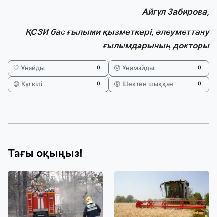
Айгүл Забирова
,
ҚСЗИ бас ғылыми қызметкері, әлеуметтану
ғылымдарының докторы
🤍 Ұнайды
😞 Ұнамайды
0
0
😄 Күлкілі
😡 Шектен шыққан
0
0
Тағы оқыңыз!