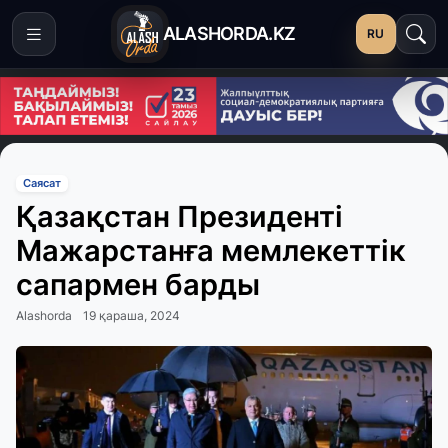
ALASHORDA.KZ
RU
Саясат
Қазақстан Президенті
Мажарстанға мемлекеттік
сапармен барды
Alashorda
19 қараша, 2024