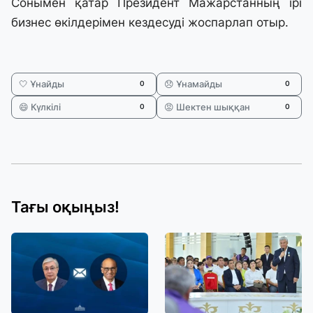
Сонымен қатар Президент Мажарстанның ірі
бизнес өкілдерімен кездесуді жоспарлап отыр.
🤍 Ұнайды
😞 Ұнамайды
0
0
😄 Күлкілі
😡 Шектен шыққан
0
0
Тағы оқыңыз!