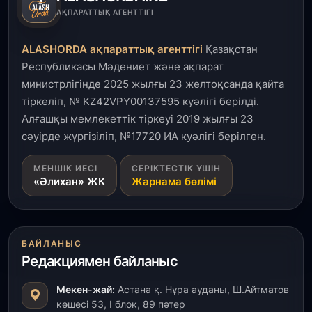
4 тамыз, 2026
АҚПАРАТТЫҚ АГЕНТТІГІ
Елде мал шаруашылығын қаржыландыру көлемі
артады – Үкімет отырысы
ALASHORDA ақпараттық агенттігі
Қазақстан
Республикасы Мәдениет және ақпарат
3 тамыз, 2026
министрлігінде 2025 жылғы 23 желтоқсанда қайта
Өңірлерде жаңа вокзалдар, су құбыры,
тіркеліп, № KZ42VPY00137595 куәлігі берілді.
логистикалық хаб және тұрғын үйлер
пайдалануға берілді
Алғашқы мемлекеттік тіркеуі 2019 жылғы 23
сәуірде жүргізіліп, №17720 ИА куәлігі берілген.
3 тамыз, 2026
МЕНШІК ИЕСІ
СЕРІКТЕСТІК ҮШІН
Қызылордада 300 орындық аурухана,
«Әлихан» ЖК
Жарнама бөлімі
Президенттік кітапхана және жаңа театр
салынып жатыр
1 тамыз, 2026
БАЙЛАНЫС
Кинопоиск Қазақстан азаматтарының ең
Редакциямен байланыс
танымал онлайн-кинотеатрына айналды
Мекен-жай:
Астана қ. Нұра ауданы, Ш.Айтматов
31 шілде, 2026
көшесі 53, І блок, 89 пәтер