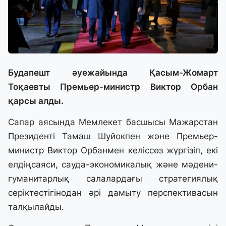
Будапешт әуежайында Қасым-Жомарт
Тоқаевты Премьер-министр Виктор Орбан
қарсы алды.
Сапар аясында Мемлекет басшысы Мажарстан
Президенті Тамаш Шуйокпен және Премьер-
министр Виктор Орбанмен келіссөз жүргізіп, екі
елдіңсаяси, сауда-экономикалық және мәдени-
гуманитарлық салалардағы стратегиялық
серіктестігінодан әрі дамыту перспективасын
талқылайды.