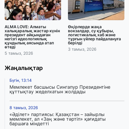
ALMA LOVE: Алматы
Өңірлерде жаңа
халықаралық жастар күнін
вокзалдар, су құбыры,
президент айқындаған
логистикалық хаб және
негізгі идеологиялық
тұрғын үйлер пайдалануға
құндылық аясында атап
берілді
өтеді
3 тамыз, 2026
5 тамыз, 2026
Жаңалықтар
Бүгін, 13:14
Мемлекет басшысы Сингапур Президентіне
құттықтау жеделхатын жолдады
8 тамыз, 2026
«Әділет» партиясы: Қазақстан – зайырлы
мемлекет, ал «Заң және тәртіп» қағидаты
баршаға міндетті