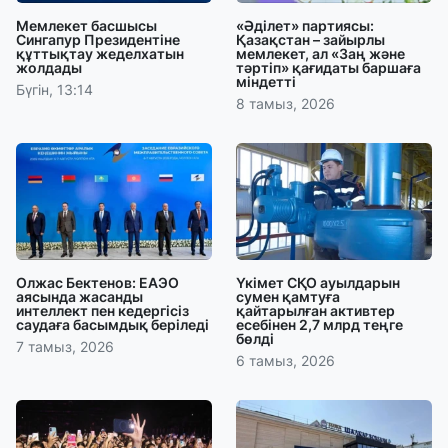
Мемлекет басшысы
«Әділет» партиясы:
Сингапур Президентіне
Қазақстан – зайырлы
құттықтау жеделхатын
мемлекет, ал «Заң және
жолдады
тәртіп» қағидаты баршаға
міндетті
Бүгін, 13:14
8 тамыз, 2026
Олжас Бектенов: ЕАЭО
Үкімет СҚО ауылдарын
аясында жасанды
сумен қамтуға
интеллект пен кедергісіз
қайтарылған активтер
саудаға басымдық беріледі
есебінен 2,7 млрд теңге
бөлді
7 тамыз, 2026
6 тамыз, 2026