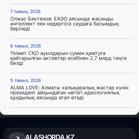
7 тамыз, 2026
Олжас Бектенов: ЕАЭО аясында жасанды
интеллект пен кедергісіз саудаға басымдық
беріледі
6 тамыз, 2026
Үкімет СҚО ауылдарын сумен қамтуға
қайтарылған активтер есебінен 2,7 млрд теңге
бөлді
5 тамыз, 2026
ALMA LOVE: Алматы халықаралық жастар күнін
президент айқындаған негізгі идеологиялық
құндылық аясында атап өтеді
5 тамыз, 2026
Қалқаман-2 шағын ауданында 594 пәтері бар
тұрғын үйді салып бітті
ALASHORDA.KZ