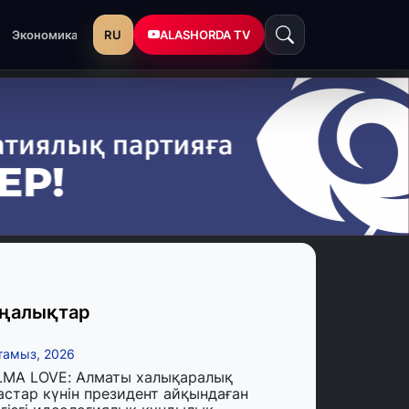
RU
ALASHORDA TV
Экономика
ңалықтар
тамыз, 2026
LMA LOVE: Алматы халықаралық
астар күнін президент айқындаған