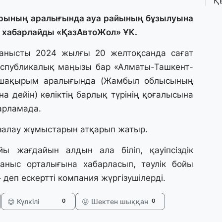
Қ
П
т
рының аралығында ауа райының бұзылуына
 хабарлайды «ҚазАвтоЖол» ҰК.
1 
анысты 2024 жылғы 20 желтоқсанда сағат
К
еспубликалық маңызы бар «Алматы-Ташкент-
е
а
 шақырым аралығында (Жамбыл облысының
 дейін) көліктің барлық түрінің қоғалысына
31
арламада.
А
к
залау жұмыстарын атқарып жатыр.
п
ы жағдайын алдын ала біліп, қауіпсіздік
аныс орталығына хабарласып, тәулік бойы
31
деп ескертті компания жүргізушілерді.
Қ
ұ
ж
😄 Күлкілі
😡 Шектен шыққан
0
0