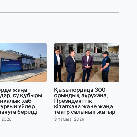
31
«
м
қ
31
П
Ш
30
Т
а
ерде жаңа
Қызылордада 300
па
дар, су құбыры,
орындық аурухана,
тикалық хаб
Президенттік
тұрғын үйлер
кітапхана және жаңа
30
ануға берілді
театр салынып жатыр
Қ
, 2026
3 тамыз, 2026
н
ш