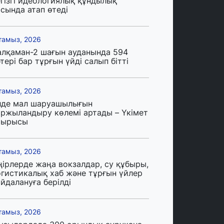
егізгі идеологиялық құндылық
сында атап өтеді
тамыз, 2026
алқаман-2 шағын ауданында 594
тері бар тұрғын үйді салып бітті
тамыз, 2026
лде мал шаруашылығын
аржыландыру көлемі артады – Үкімет
тырысы
тамыз, 2026
ңірлерде жаңа вокзалдар, су құбыры,
огистикалық хаб және тұрғын үйлер
йдалануға берілді
тамыз, 2026