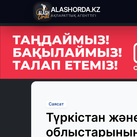
ALASHORDA.KZ
АҚПАРАТТЫҚ АГЕНТТІГІ
Саясат
Түркістан жә
облыстарының