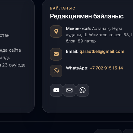
28
БАЙЛАНЫС
Т
Редакциямен байланыс
бе
з
Мекен-жай:
Астана қ. Нұра
ауданы, Ш.Айтматов көшесі 53, І
стан
27
блок, 89 пәтер
А
нда қайта
Email:
qaraotkel@gmail.com
«
м
ілді.
 23 сәуірде
WhatsApp:
+7 702 915 15 14
27
«
с
27
Б
т
б