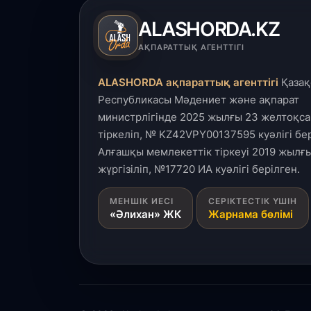
ALASHORDA.KZ
АҚПАРАТТЫҚ АГЕНТТІГІ
ALASHORDA ақпараттық агенттігі
Қазақ
Республикасы Мәдениет және ақпарат
министрлігінде 2025 жылғы 23 желтоқса
тіркеліп, № KZ42VPY00137595 куәлігі бер
Алғашқы мемлекеттік тіркеуі 2019 жылғы
жүргізіліп, №17720 ИА куәлігі берілген.
МЕНШІК ИЕСІ
СЕРІКТЕСТІК ҮШІН
«Әлихан» ЖК
Жарнама бөлімі