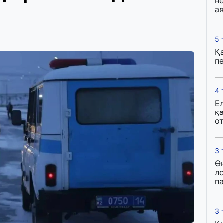
н
ая
5 
Қ
пә
4 
Е
қ
о
3 
Ө
л
па
3 