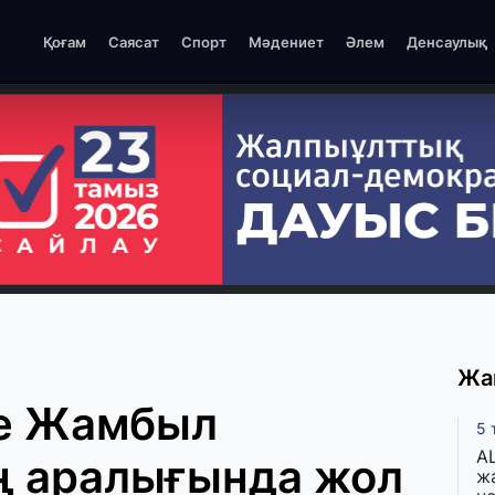
Қоғам
Саясат
Спорт
Мәдениет
Әлем
Денсаулық
Жа
не Жамбыл
5 
A
 аралығында жол
ж