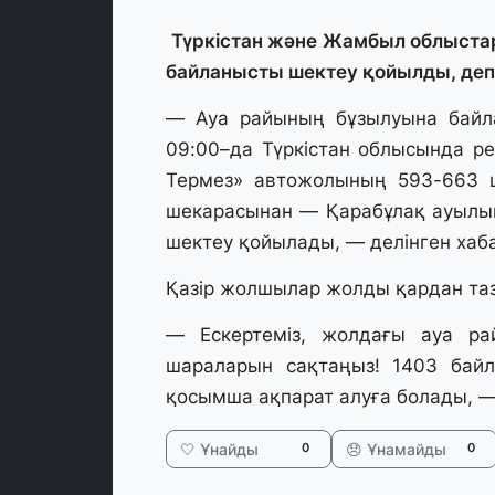
Түркістан және Жамбыл облыста
байланысты шектеу қойылды, деп
— Ауа райының бұзылуына байл
09:00–да Түркістан облысында р
Термез» автожолының 593-663
шекарасынан — Қарабұлақ ауылына
шектеу қойылады, — делінген хаб
Қазір жолшылар жолды қардан та
— Ескертеміз, жолдағы ауа рай
шараларын сақтаңыз! 1403 байл
қосымша ақпарат алуға болады, — 
🤍 Ұнайды
😞 Ұнамайды
0
0