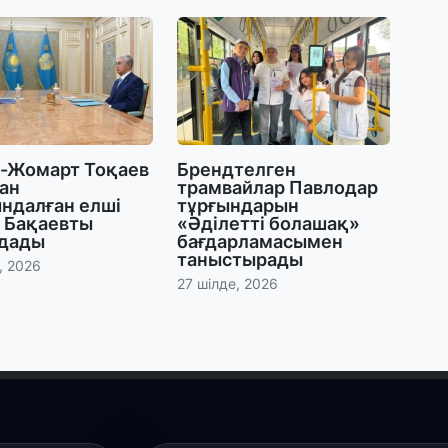
29
С
ә
29
Қ
-Жомарт Тоқаев
Брендтелген
ұ
ан
трамвайлар Павлодар
ндалған елші
тұрғындарын
к Бақаевты
«Әділетті болашақ»
29
дады
бағдарламасымен
таныстырады
Т
, 2026
н
27 шілде, 2026
28
Қ
т
қ