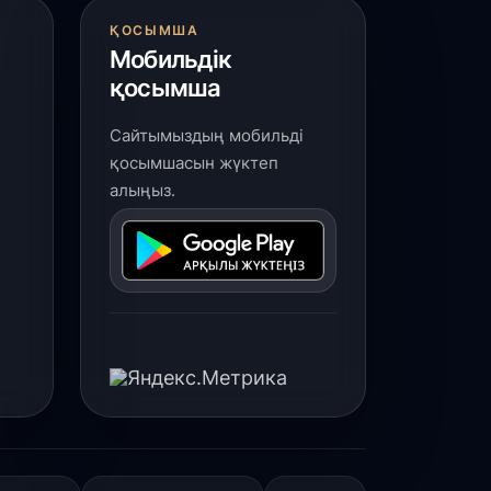
 шілде, 2026
ҚОСЫМША
үркістан облысында биологиялық
Мобильдік
лсенді қоспалар өндіретін заманауи
ауыттың құрылысы басталды
қосымша
Сайтымыздың мобильді
 шілде, 2026
қосымшасын жүктеп
қтау аспанындағы дрон-шоу:
алыңыз.
Әділет» партиясының өңірлік сапары
әресіне жетті
 шілде, 2026
Қордай ауданында талантты
портшылар көп»
 шілде, 2026
рендтелген трамвайлар Павлодар
ұрғындарын «Әділетті болашақ»
ағдарламасымен таныстырады