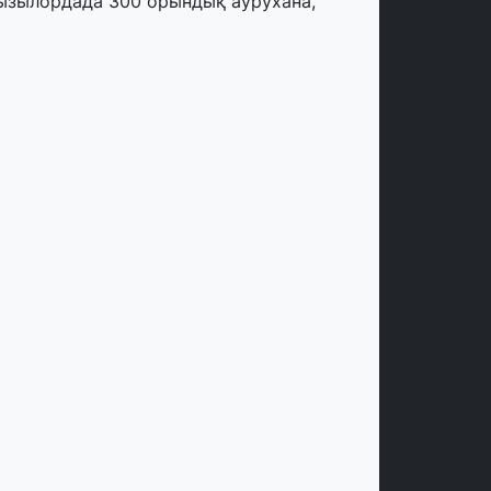
ызылордада 300 орындық аурухана,
резиденттік кітапхана және жаңа
еатр салынып жатыр
тамыз, 2026
инопоиск Қазақстан азаматтарының
ң танымал онлайн-кинотеатрына
йналды
 шілде, 2026
қмола облысындағы кездесуде
әсіпкерлер мен ұстаздар «Әділет»
артиясына өз ұсыныстарын айтты
 шілде, 2026
Р Президенті Орталық Азия елдеріне
зақмерзімді ынтымақтастық
оспарын әзірлеуді ұсынды