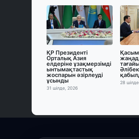
ҚР Президенті
Қасым
Орталық Азия
жаңад
елдеріне ұзақмерзімді
тағайы
ынтымақтастық
Әлібе
жоспарын әзірлеуді
қабыл
ұсынды
28 шілде
31 шілде, 2026