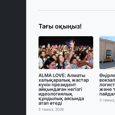
Тағы оқыңыз!
ALMA LOVE: Алматы
Өңірл
халықаралық жастар
вокзал
күнін президент
логис
айқындаған негізгі
және 
идеологиялық
пайдал
құндылық аясында
3 тамыз
атап өтеді
5 тамыз, 2026