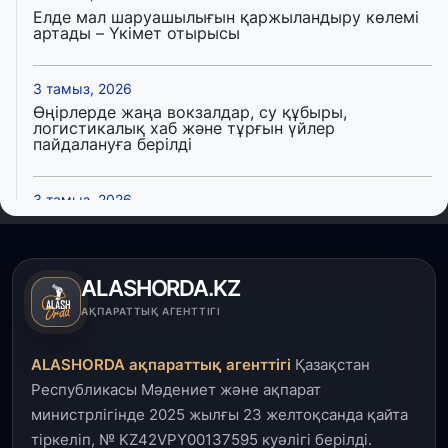
Елде мал шаруашылығын қаржыландыру көлемі
артады – Үкімет отырысы
3 тамыз, 2026
Өңірлерде жаңа вокзалдар, су құбыры,
логистикалық хаб және тұрғын үйлер
пайдалануға берілді
3 тамыз, 2026
Қызылордада 300 орындық аурухана,
Президенттік кітапхана және жаңа театр
салынып жатыр
ALASHORDA.KZ
1 тамыз, 2026
АҚПАРАТТЫҚ АГЕНТТІГІ
Кинопоиск Қазақстан азаматтарының ең
танымал онлайн-кинотеатрына айналды
ALASHORDA ақпараттық агенттігі
Қазақстан
Республикасы Мәдениет және ақпарат
31 шілде, 2026
министрлігінде 2025 жылғы 23 желтоқсанда қайта
Ақмола облысындағы кездесуде кәсіпкерлер мен
тіркеліп, № KZ42VPY00137595 куәлігі берілді.
ұстаздар «Әділет» партиясына өз ұсыныстарын