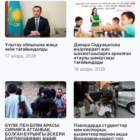
Ұлытау облысына жаңа
Динара Сәдуақасова
әкім тағайындалды
өңірлердегі жас
шахматшыларға арналған
17 шілде, 2026
атаулы шәкіртақы
тағайындады
16 шілде, 2026
БҮЛІК ПЕН БІЛІМ АРАСЫ:
Павлодарда студенттер
СИРИЯҒА АТТАНБАҚ
мен кәсіпорын
БОЛҒАН БҰРЫНҒЫ ӘСКЕРИ
қызметкерлерінен ақша
БАРЛАУШЫНЫҢ АШЫҚ
бопсалаған күдікті топ