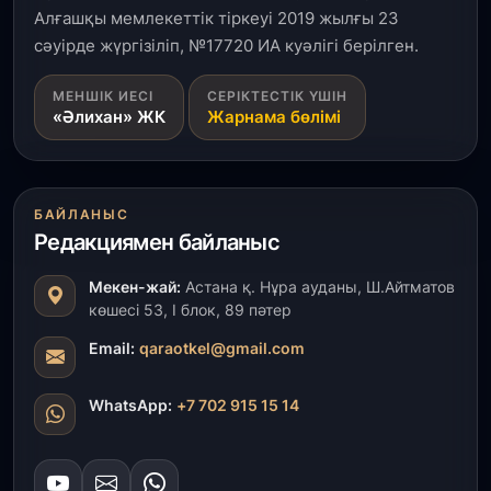
айтты
Алғашқы мемлекеттік тіркеуі 2019 жылғы 23
сәуірде жүргізіліп, №17720 ИА куәлігі берілген.
31 шілде, 2026
МЕНШІК ИЕСІ
СЕРІКТЕСТІК ҮШІН
ҚР Президенті Орталық Азия елдеріне
«Әлихан» ЖК
Жарнама бөлімі
ұзақмерзімді ынтымақтастық жоспарын әзірлеуді
ұсынды
31 шілде, 2026
БАЙЛАНЫС
«Ауыл аманаты»: Түркістанда 30,2 млрд теңгеге
Редакциямен байланыс
4 223 жоба қаржыландырылды
Мекен-жай:
Астана қ. Нұра ауданы, Ш.Айтматов
31 шілде, 2026
көшесі 53, І блок, 89 пәтер
Президент тапсырмасы орындалды: Шардара
толық ауыз сумен қамтылды
Email:
qaraotkel@gmail.com
30 шілде, 2026
WhatsApp:
+7 702 915 15 14
Түркістанда «Арыс-2» және Темір ауылының
теміржол вокзалдары пайдалануға берілді