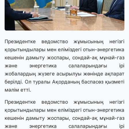
Президентке ведомство жұмысының негізгі
қорытындылары мен еліміздегі отын-энергетика
кешенін дамыту жоспары, сондай-ақ мұнай-газ
және энергетика салаларындағы ірі
жобалардың жүзеге асырылуы жөнінде ақпарат
берілді. Ол туралы Ақорданың баспасөз қызметі
мәлім етті.
Президентке ведомство жұмысының негізгі
қорытындылары мен еліміздегі отын-энергетика
кешенін дамыту жоспары, сондай-ақ мұнай-газ
және энергетика салаларындағы ірі