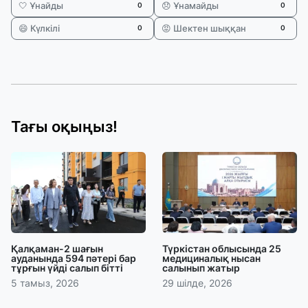
🤍 Ұнайды
😞 Ұнамайды
0
0
😄 Күлкілі
😡 Шектен шыққан
0
0
Тағы оқыңыз!
Қалқаман-2 шағын
Түркістан облысында 25
ауданында 594 пәтері бар
медициналық нысан
тұрғын үйді салып бітті
салынып жатыр
5 тамыз, 2026
29 шілде, 2026