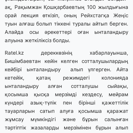
ақ, Рақымжан Қошқарбаевтың 100 жылдығына
орай лекция өткізіп, оның Рейхстагқа Жеңіс
туын алғаш болып тіккені туралы айтып берген.
Алайда осы әрекеттері оған ынталандыру
алуына жеткіліксіз болды.
Ratel.kz дереккөзінің хабарлауынша,
Бишімбаевтан кейін келген сотталушылардың
кейбірі ынталандыру алып үлгерген. Айта
кетейік, қатаң режимдегі колонияда
ынталандыру алған сотталушы сыйақы,
қосымша қысқа мерзімді кездесу, мейрам
күндері азық-түлік пен бірінші қажеттілік
тауарларын сатып алуға қосымша қаражат
жұмсау мүмкіндігі және бұрын салынған
тәртіптік жазаларды мерзімінен бұрын алып