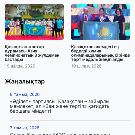
Қазақстан жастар
Қазақстан әлемдегі ең
құрамасы Азия
беделді химия
чемпионатын 8 жүлдемен
олимпиадаларының бірінде
бастады
төрт медаль жеңіп алды
19 шілде, 2026
19 шілде, 2026
Жаңалықтар
8 тамыз, 2026
«Әділет» партиясы: Қазақстан – зайырлы
мемлекет, ал «Заң және тәртіп» қағидаты
баршаға міндетті
7 тамыз, 2026
Олжас Бектенов: ЕАЭО аясында жасанды