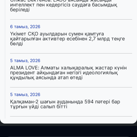
интеллект пен кедергісіз саудаға басымдық
беріледі
6 тамыз, 2026
Үкімет СҚО ауылдарын сумен қамтуға
қайтарылған активтер есебінен 2,7 млрд теңге
бөлді
5 тамыз, 2026
ALMA LOVE: Алматы халықаралық жастар күнін
президент айқындаған негізгі идеологиялық
құндылық аясында атап өтеді
5 тамыз, 2026
Қалқаман-2 шағын ауданында 594 пәтері бар
тұрғын үйді салып бітті
4 тамыз, 2026
Елде мал шаруашылығын қаржыландыру көлемі
артады – Үкімет отырысы