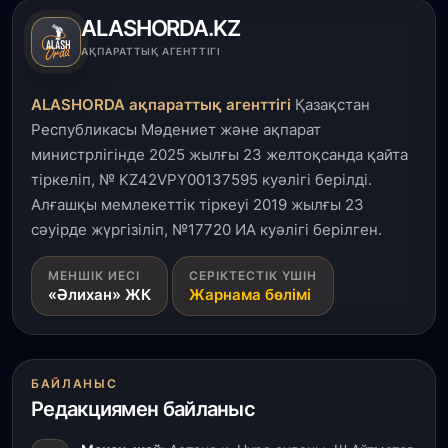
ALASHORDA.KZ
3 тамыз, 2026
АҚПАРАТТЫҚ АГЕНТТІГІ
Өңірлерде жаңа вокзалдар, су құбыры,
логистикалық хаб және тұрғын үйлер
ALASHORDA ақпараттық агенттігі
Қазақстан
пайдалануға берілді
Республикасы Мәдениет және ақпарат
министрлігінде 2025 жылғы 23 желтоқсанда қайта
3 тамыз, 2026
тіркеліп, № KZ42VPY00137595 куәлігі берілді.
Қызылордада 300 орындық аурухана,
Президенттік кітапхана және жаңа театр
Алғашқы мемлекеттік тіркеуі 2019 жылғы 23
салынып жатыр
сәуірде жүргізіліп, №17720 ИА куәлігі берілген.
1 тамыз, 2026
МЕНШІК ИЕСІ
СЕРІКТЕСТІК ҮШІН
«Әлихан» ЖК
Жарнама бөлімі
Кинопоиск Қазақстан азаматтарының ең
танымал онлайн-кинотеатрына айналды
31 шілде, 2026
БАЙЛАНЫС
Ақмола облысындағы кездесуде кәсіпкерлер мен
Редакциямен байланыс
ұстаздар «Әділет» партиясына өз ұсыныстарын
айтты