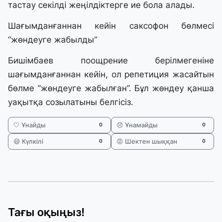
тастау секілді жеңілдіктерге ие бола алады.
Шағымданғаннан кейін саксофон бөлмесі
“жөндеуге жабылды”
Бишімбаев поощрение берілмегеніне
шағымданғаннан кейін, ол репетиция жасайтын
бөлме “жөндеуге жабылған”. Бұл жөндеу қанша
уақытқа созылатыны белгісіз.
🤍 Ұнайды
😞 Ұнамайды
0
0
😄 Күлкілі
😡 Шектен шыққан
0
0
Тағы оқыңыз!