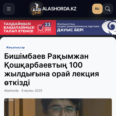
ALASHORDA.KZ
RU
Жаңалықтар
Бишімбаев Рақымжан
Қошқарбаевтың 100
жылдығына орай лекция
өткізді
Alashorda
6 ақпан, 2025