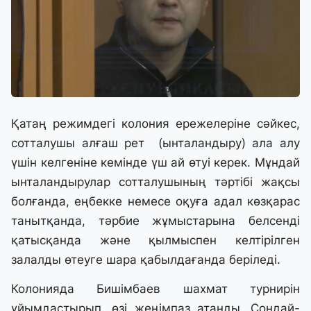
Қатаң режимдегі колония ережелеріне сәйкес,
сотталушы алғаш рет (ынталандыру) ала алу
үшін келгеніне кемінде үш ай өтуі керек. Мұндай
ынталандырулар сотталушының тәртібі жақсы
болғанда, еңбекке немесе оқуға адал көзқарас
танытқанда, тәрбие жұмыстарына белсенді
қатысқанда және қылмыспен келтірілген
залалды өтеуге шара қабылдағанда беріледі.
Колонияда Бишімбаев шахмат турнирін
ұйымдастырып, өзі жеңімпаз атанды. Сондай-