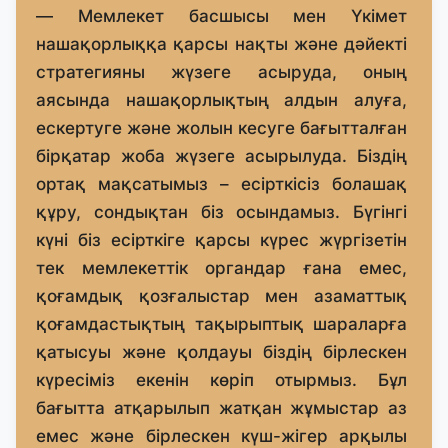
— Мемлекет басшысы мен Үкімет
нашақорлыққа қарсы нақты және дәйекті
стратегияны жүзеге асыруда, оның
аясында нашақорлықтың алдын алуға,
ескертуге және жолын кесуге бағытталған
бірқатар жоба жүзеге асырылуда. Біздің
ортақ мақсатымыз – есірткісіз болашақ
құру, сондықтан біз осындамыз. Бүгінгі
күні біз есірткіге қарсы күрес жүргізетін
тек мемлекеттік органдар ғана емес,
қоғамдық қозғалыстар мен азаматтық
қоғамдастықтың тақырыптық шараларға
қатысуы және қолдауы біздің бірлескен
күресіміз екенін көріп отырмыз. Бұл
бағытта атқарылып жатқан жұмыстар аз
емес және бірлескен күш-жігер арқылы