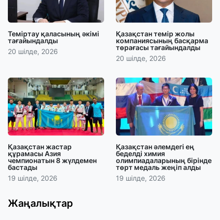
Теміртау қаласының әкімі
Қазақстан темір жолы
тағайындалды
компаниясының басқарма
төрағасы тағайындалды
20 шілде, 2026
20 шілде, 2026
Қазақстан жастар
Қазақстан әлемдегі ең
құрамасы Азия
беделді химия
чемпионатын 8 жүлдемен
олимпиадаларының бірінде
бастады
төрт медаль жеңіп алды
19 шілде, 2026
19 шілде, 2026
Жаңалықтар