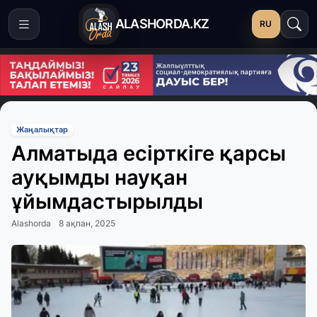
ALASHORDA.KZ
RU
Жаңалықтар
Алматыда есірткіге қарсы
ауқымды науқан
ұйымдастырылды
Alashorda
8 ақпан, 2025