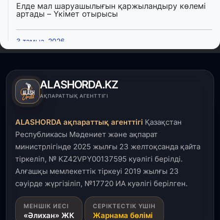
Елде мал шаруашылығын қаржыландыру көлемі
артады – Үкімет отырысы
3 тамыз, 2026
Өңірлерде жаңа вокзалдар, су құбыры,
логистикалық хаб және тұрғын үйлер
пайдалануға берілді
ALASHORDA.KZ
3 тамыз, 2026
АҚПАРАТТЫҚ АГЕНТТІГІ
Қызылордада 300 орындық аурухана,
Президенттік кітапхана және жаңа театр
ALASHORDA ақпараттық агенттігі
Қазақстан
салынып жатыр
Республикасы Мәдениет және ақпарат
министрлігінде 2025 жылғы 23 желтоқсанда қайта
1 тамыз, 2026
тіркеліп, № KZ42VPY00137595 куәлігі берілді.
Кинопоиск Қазақстан азаматтарының ең
танымал онлайн-кинотеатрына айналды
Алғашқы мемлекеттік тіркеуі 2019 жылғы 23
сәуірде жүргізіліп, №17720 ИА куәлігі берілген.
31 шілде, 2026
МЕНШІК ИЕСІ
СЕРІКТЕСТІК ҮШІН
Ақмола облысындағы кездесуде кәсіпкерлер мен
«Әлихан» ЖК
Жарнама бөлімі
ұстаздар «Әділет» партиясына өз ұсыныстарын