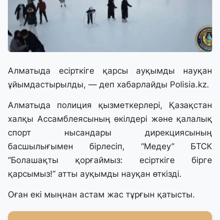
Алматыда есірткіге қарсы ауқымды науқан
ұйымдастырылды, — деп хабарлайды Polisia.kz.
Алматыда полиция қызметкерлері, Қазақстан
халқы Ассамблеясының өкілдері және қалалық
спорт нысандары дирекциясының
басшылығымен бірлесіп, “Медеу” БТСК
“Болашақты қорғаймыз: есірткіге бірге
қарсымыз!” атты ауқымды науқан өткізді.
Оған екі мыңнан астам жас тұрғын қатысты.