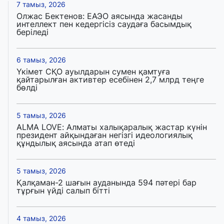
7 тамыз, 2026
Олжас Бектенов: ЕАЭО аясында жасанды
интеллект пен кедергісіз саудаға басымдық
беріледі
6 тамыз, 2026
Үкімет СҚО ауылдарын сумен қамтуға
қайтарылған активтер есебінен 2,7 млрд теңге
бөлді
5 тамыз, 2026
ALMA LOVE: Алматы халықаралық жастар күнін
президент айқындаған негізгі идеологиялық
құндылық аясында атап өтеді
5 тамыз, 2026
Қалқаман-2 шағын ауданында 594 пәтері бар
тұрғын үйді салып бітті
4 тамыз, 2026