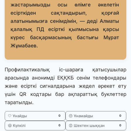
жастарымызды осы өлімге әкелетін
есірткіден сақтандырып, қорғай
алатынымызға сенімдімін, — деді Алматы
қалалық ПД есірткі қылмысына қарсы
күрес басқармасының бастығы Мұрат
Жұмабаев.
Профилактикалық іс-шараға қатысушылар
арасында анонимді ЕҚҚКБ сенім телефондары
және есірткі сигналдарына жедел әрекет ету
үшін QR кодтары бар ақпараттық буклеттер
таратылды.
🤍 Ұнайды
😞 Ұнамайды
0
0
😄 Күлкілі
😡 Шектен шыққан
0
0