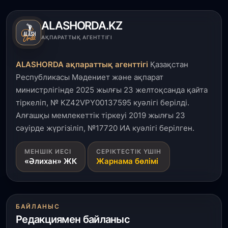
Қалқаман-2 шағын ауданында 594 пәтері бар
тұрғын үйді салып бітті
ALASHORDA.KZ
4 тамыз, 2026
АҚПАРАТТЫҚ АГЕНТТІГІ
Елде мал шаруашылығын қаржыландыру көлемі
артады – Үкімет отырысы
ALASHORDA ақпараттық агенттігі
Қазақстан
Республикасы Мәдениет және ақпарат
3 тамыз, 2026
министрлігінде 2025 жылғы 23 желтоқсанда қайта
Өңірлерде жаңа вокзалдар, су құбыры,
тіркеліп, № KZ42VPY00137595 куәлігі берілді.
логистикалық хаб және тұрғын үйлер
пайдалануға берілді
Алғашқы мемлекеттік тіркеуі 2019 жылғы 23
сәуірде жүргізіліп, №17720 ИА куәлігі берілген.
3 тамыз, 2026
МЕНШІК ИЕСІ
СЕРІКТЕСТІК ҮШІН
Қызылордада 300 орындық аурухана,
«Әлихан» ЖК
Жарнама бөлімі
Президенттік кітапхана және жаңа театр
салынып жатыр
1 тамыз, 2026
БАЙЛАНЫС
Кинопоиск Қазақстан азаматтарының ең
Редакциямен байланыс
танымал онлайн-кинотеатрына айналды