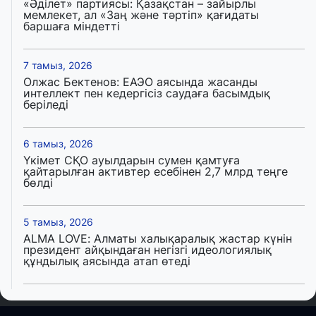
«Әділет» партиясы: Қазақстан – зайырлы
мемлекет, ал «Заң және тәртіп» қағидаты
баршаға міндетті
7 тамыз, 2026
Олжас Бектенов: ЕАЭО аясында жасанды
интеллект пен кедергісіз саудаға басымдық
беріледі
6 тамыз, 2026
Үкімет СҚО ауылдарын сумен қамтуға
қайтарылған активтер есебінен 2,7 млрд теңге
бөлді
5 тамыз, 2026
ALMA LOVE: Алматы халықаралық жастар күнін
президент айқындаған негізгі идеологиялық
құндылық аясында атап өтеді
5 тамыз, 2026