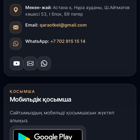
Мекен-жай:
Астана қ. Нұра ауданы, Ш.Айтматов
31 шілде, 2026
көшесі 53, І блок, 89 пәтер
Ақмола облысындағы кездесуде кәсіпкерлер мен
ұстаздар «Әділет» партиясына өз ұсыныстарын
Email:
qaraotkel@gmail.com
айтты
WhatsApp:
+7 702 915 15 14
31 шілде, 2026
ҚР Президенті Орталық Азия елдеріне
ұзақмерзімді ынтымақтастық жоспарын әзірлеуді
ұсынды
31 шілде, 2026
«Ауыл аманаты»: Түркістанда 30,2 млрд теңгеге
ҚОСЫМША
4 223 жоба қаржыландырылды
Мобильдік қосымша
31 шілде, 2026
Сайтымыздың мобильді қосымшасын жүктеп
Президент тапсырмасы орындалды: Шардара
алыңыз.
толық ауыз сумен қамтылды