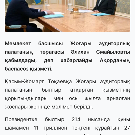
Мемлекет басшысы Жоғары аудиторлық
палатаның төрағасы Әлихан Смайыловты
қабылдады, деп хабарлайды Ақорданың
баспасөз қызметі.
Қасым-Жомарт Тоқаевқа Жоғары аудиторлық
палатаның былтыр атқарған қызметінің
қорытындылары мен осы жылға арналған
жоспары жөнінде мәлімет берілді.
Президентке былтыр 214 нысанда құны
шамамен 11 триллион теңгені құрайтын 27