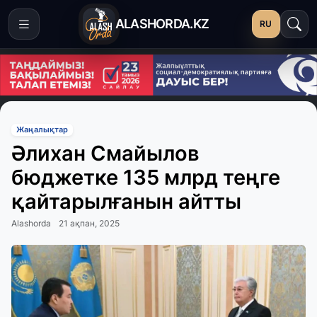
ALASHORDA.KZ
RU
Жаңалықтар
Әлихан Смайылов
бюджетке 135 млрд теңге
қайтарылғанын айтты
Alashorda
21 ақпан, 2025