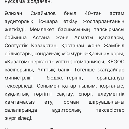
нұсқама жолдаған.
Әлихан Смайылов биыл 40-тан астам
аудиторлық іс-шара өткізу жоспарланғанын
жеткізді. Мемлекет басшысының тапсырмасы
бойынша Астана және Алматы қалалары,
Солтүстік Қазақстан, Қостанай және Жамбыл
облыстары, сондай-ақ «Самұрық-Қазына» қоры,
«Қазатомөнеркәсіп» ұлттық компаниясы, KEGOC
кәсіпорыны, Ұлттық банк, Төтенше жағдайлар
министрлігі бюджеттерінің орындалуы
тексеріледі. Сонымен қатар ғылым, қорғаныс,
құқықтық тәртіпті сақтау, спорт, әлеуметтік
қамтамасыз ету, орман шаруашылығы
салаларында аудиторлық тексерістер
жүргізіледі.