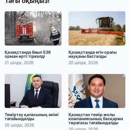
Тағы оқыңыз!
Қазақстанда биыл 536
Қазақстанда егін орағы
орман өрті тіркелді
науқаны басталды
21 шілде, 2026
20 шілде, 2026
Теміртау қаласының әкімі
Қазақстан темір жолы
тағайындалды
компаниясының басқарма
төрағасы тағайындалды
20 шілде, 2026
20 шілде, 2026