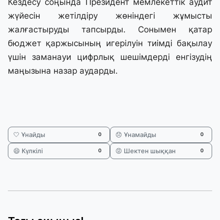
Кездесу соңында Президент мемлекеттік аудит
жүйесін жетілдіру жөніндегі жұмысты
жалғастыруды тапсырды. Сонымен қатар
бюджет қаржысының игерілуін тиімді бақылау
үшін заманауи цифрлық шешімдерді енгізудің
маңызына назар аударды.
🤍 Ұнайды
😞 Ұнамайды
0
0
😄 Күлкілі
😡 Шектен шыққан
0
0