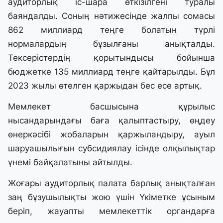
аудиторлық іс-шара өткізілгені туралы
баяндалды. Соның нәтижесінде жалпы сомасы
862 миллиард теңге болатын түрлі
нормалардың бұзылғаны анықталды.
Тексерістердің қорытындысы бойынша
бюджетке 135 миллиард теңге қайтарылды. Бұл
2023 жылы өтелген қаржыдан бес есе артық.
Мемлекет басшысына құрылыс
нысандарындағы баға қалыптастыру, өңдеу
өнеркәсібі жобаларын қаржыландыру, ауыл
шаруашылығын субсидиялау ісінде олқылықтар
үнемі байқалатыны айтылды.
Жоғары аудиторлық палата барлық анықталған
заң бұзушылықты жою үшін Үкіметке ұсыным
беріп, жауапты мемлекеттік органдарға