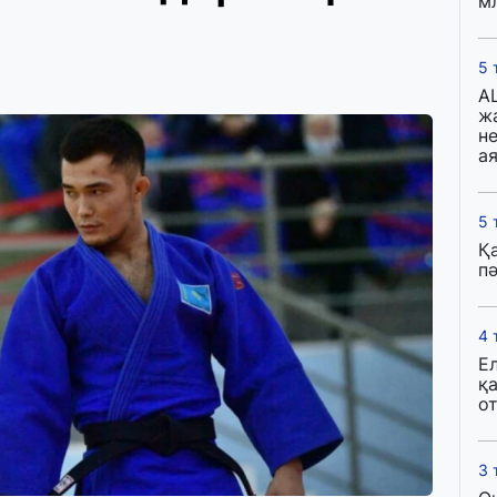
м
5 
A
ж
н
ая
5 
Қ
пә
4 
Е
қ
о
3 