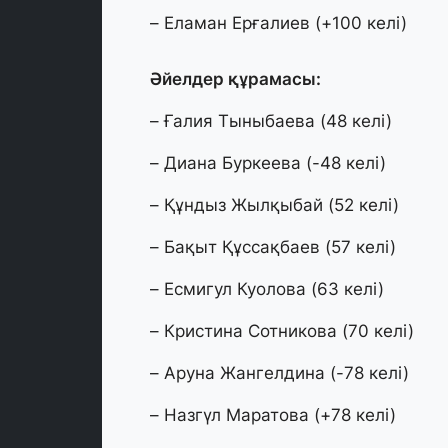
– Еламан Ерғалиев (+100 келі)
Әйелдер құрамасы:
– Ғалия Тыныбаева (48 келі)
– Диана Буркеева (-48 келі)
– Құндыз Жылқыбай (52 келі)
– Бақыт Құссақбаев (57 келі)
– Есмигул Куолова (63 келі)
– Кристина Сотникова (70 келі)
– Аруна Жангелдина (-78 келі)
– Назгүл Маратова (+78 келі)