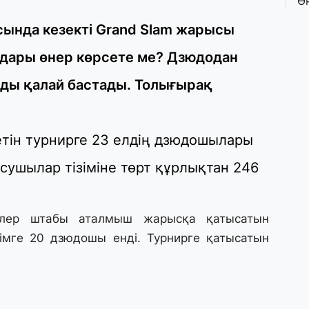
Ө
л
па
ында кезекті Grand Slam жарысы
здары өнер көрсете ме? Дзюдодан
3 
ды қалай бастады. Толығырақ
Қ
П
т
тетін турнирге 23 елдің дзюдошылары
1 
тысушылар тізіміне төрт құрлықтан 246
К
е
а
рлер штабы аталмыш жарысқа қатысатын
31
зімге 20 дзюдошы енді. Турнирге қатысатын
А
к
п