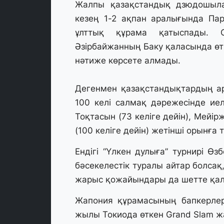
Жалпы қазақстандық дзюдошыла
кезең 1-2 ақпан аралығында Пар
ұлттық құрама қатыспады. 
Әзірбайжанның Баку қаласында өт
нәтиже көрсете алмады.
Дегенмен қазақстандықтардың а
100 келі салмақ дәрежесінде ие
Тоқтасын (73 келіге дейін), Мейір
(100 келіге дейін) жетінші орынға т
Ендігі “Үлкен дулыға” турнирі Өз
бәсекелестік туралы айтар болса
жарыс қожайындары да шетте қа
Жапония құрамасының бапкерлер
жылы Токиода өткен Grand Slam ж