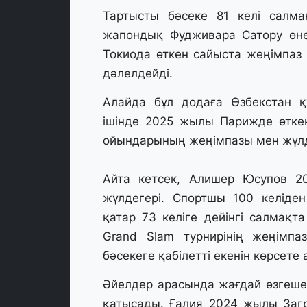
Тартысты бәсеке 81 келі салма
жапондық Фудживара Сатору өне
Токиода өткен сайыста жеңімпаз 
дәлелдейді.
Алайда бұл додаға Өзбекстан 
ішінде 2025 жылы Парижде өтке
ойындарының жеңімпазы мен жүлд
Айта кетсек, Алишер Юсупов 
жүлдегері. Спортшы 100 келіде
қатар 73 келіге дейінгі салмақ
Grand Slam турнирінің жеңімпа
бәсекеге қабілетті екенін көрсете
Әйелдер арасында жағдай өзгеше
қатысады. Ғалия 2024 жылы Загр