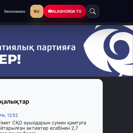
RU
ALASHORDA TV
Экономика
ңалықтар
гін, 12:52
кімет СҚО ауылдарын сумен қамтуға
йтарылған активтер есебінен 2,7