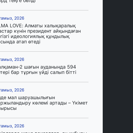
лрд теңге бөлді
тамыз, 2026
LMA LOVE: Алматы халықаралық
астар күнін президент айқындаған
егізгі идеологиялық құндылық
сында атап өтеді
тамыз, 2026
алқаман-2 шағын ауданында 594
тері бар тұрғын үйді салып бітті
тамыз, 2026
лде мал шаруашылығын
аржыландыру көлемі артады – Үкімет
тырысы
тамыз, 2026