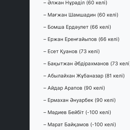
– Әлжан Нұрәділ (60 келі)
– Мағжан Шамшадин (60 келі)
– Бомша Ердәулет (66 келі)
– Ержан Еренғайыпов (66 келі)
– Есет Қуанов (73 келі)
– Бақытжан Әбдірахманов (73 келі
– Абылайхан Жұбаназар (81 келі)
– Айдар Арапов (90 келі)
– Ермахан Әнуарбек (90 келі)
– Мәдиев Бейбіт (-100 келі)
– Марат Байқамов (-100 келі)