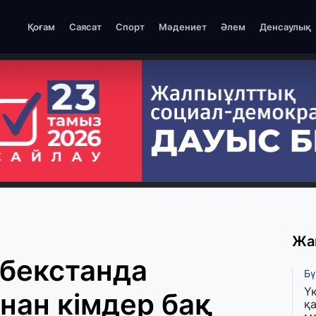
Қоғам
Саясат
Спорт
Мәдениет
Әлем
Денсаулық
Жа
збекстанда
Бү
Ү
нан кімдер бақ
қа