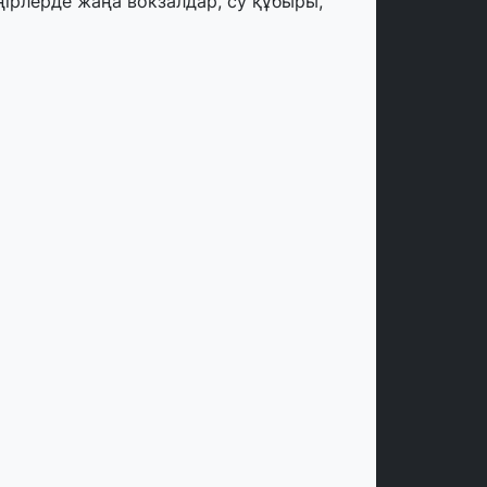
ңірлерде жаңа вокзалдар, су құбыры,
огистикалық хаб және тұрғын үйлер
йдалануға берілді
тамыз, 2026
ызылордада 300 орындық аурухана,
резиденттік кітапхана және жаңа
еатр салынып жатыр
тамыз, 2026
инопоиск Қазақстан азаматтарының
ң танымал онлайн-кинотеатрына
йналды
 шілде, 2026
қмола облысындағы кездесуде
әсіпкерлер мен ұстаздар «Әділет»
артиясына өз ұсыныстарын айтты