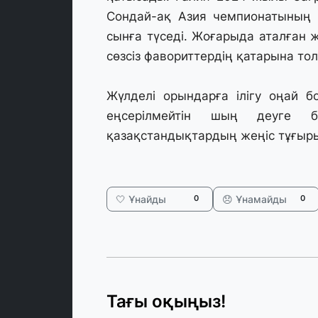
Сондай-ақ Азия чемпионатының 
сынға түседі. Жоғарыда аталған ж
сөзсіз фавориттердің қатарына то
Жүлделі орындарға ілігу оңай 
еңсерілмейтін шың деуге б
қазақстандықтардың жеңіс тұғырын
🤍 Ұнайды
😞 Ұнамайды
0
0
Тағы оқыңыз!