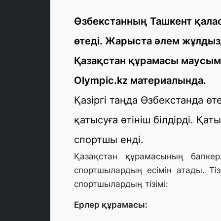
Өзбекстанның Ташкент қалас
өтеді. Жарыста әлем жұлды
Қазақстан құрамасы маусым
Olympic.kz материалында.
Қазіргі таңда Өзбекстанда ө
қатысуға өтініш білдірді. Қа
спортшы енді.
Қазақстан құрамасының бапке
спортшылардың есімін атады. Ті
спортшылардың тізімі:
Ерлер құрамасы: