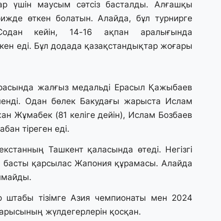
р үшін маусым сәтсіз басталды. Алғашқы
28
Қ
ижде өткен болатын. Алайда, бұл турнирге
т
Содан кейін, 14-16 ақпан аралығында
қ
кен еді. Бұл додада қазақстандықтар жоғары
28
Т
бе
расында жалғыз медальді Ерасыл Қажыбаев
з
ленді. Одан бөлек Бакудағы жарыста Ислам
жан Жұмабек (81 келіге дейін), Ислам Бозбаев
27
абан тіреген еді.
А
«
бекстанның Ташкент қаласында өтеді. Негізгі
м
қ, басты қарсылас Жапония құрамасы. Алайда
лмайды.
27
«
 штабы тізімге Азия чемпионаты мен 2024
с
арысының жүлдегерлерін қосқан.