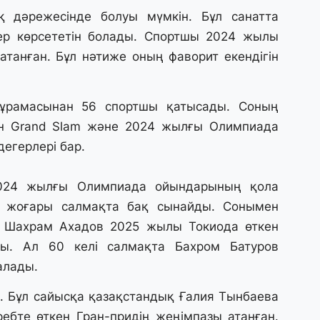
қ дәрежесінде болуы мүмкін. Бұл санатта
27
р көрсететін болады. Спортшы 2024 жылы
Б
т
атанған. Бұл нәтиже оның фаворит екендігін
б
құрамасынан 56 спортшы қатысады. Соның
27
Е
н Grand Slam және 2024 жылғы Олимпиада
д
егерлері бар.
27
2024 жылғы Олимпиада ойындарының қола
Т
н жоғары салмақта бақ сынайды. Сонымен
ж
ө
та Шахрам Ахадов 2025 жылы Токиода өткен
к
зы. Ал 60 келі салмақта Бахром Батуров
 алады.
25
. Бұл сайысқа қазақстандық Ғалия Тынбаева
«
о
ебте өткен Гран-придің жеңімпазы атанған.