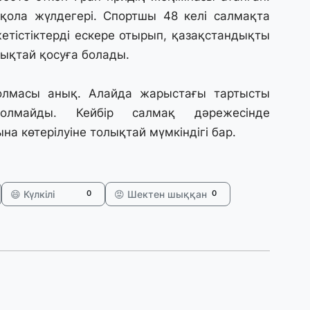
ж
қола жүлдегері. Спортшы 48 келі салмақта
етістіктерді ескере отырып, қазақстандықты
25
лықтай қосуға болады.
П
ө
қ
болмасы анық. Алайда жарыстағы тартысты
олмайды. Кейбір салмақ дәрежесінде
24
а көтерілуіне толықтай мүмкіндігі бар.
«
ш
😄 Күлкілі
😡 Шектен шыққан
0
0
24
Үк
а
23
Т
7