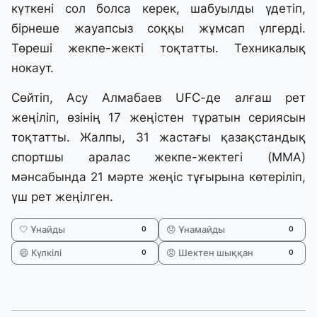
күткені сол болса керек, шабуылды үдетіп,
бірнеше жауапсыз соққы жұмсап үлгерді.
Төреші жекпе-жекті тоқтатты. Техникалық
нокаут.
Сөйтіп, Асу Алмабаев UFC-де алғаш рет
жеңіліп, өзінің 17 жеңістен тұратын сериясын
тоқтатты. Жалпы, 31 жастағы қазақстандық
спортшы аралас жекпе-жектегі (ММА)
мәнсабында 21 мәрте жеңіс тұғырына көтеріліп,
үш рет жеңілген.
🤍 Ұнайды
😞 Ұнамайды
0
0
😄 Күлкілі
😡 Шектен шыққан
0
0