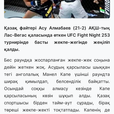
Қазақ файтері Асу Алмабаев (21-2) АҚШ-тың
Лас-Вегас қаласында өткен UFC Fight Night 253
турнирінде басты жекпе-жегінде жеңіліп
қалды.
Бес раундқа жоспарланған жекпе-жек соңына
дейін жеткен жоқ. Асудың қарсыласы шыққан
тегі анголалық Манел Капе үшінші раундта
ширақ қимылдап, белсенділік байқатты.
Осындай соққы алмасу кезінде Капе
қарсыласының көзін шұқып алды. Қазақ
спортшысы бірден тайм-аут сұрады, бірақ
төреші жекпе-жекті тоқтатпады. Капенің де