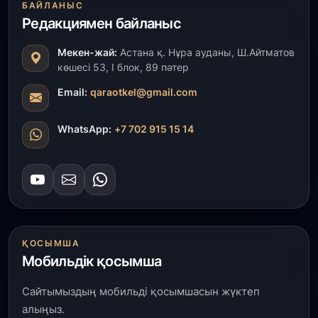
БАЙЛАНЫС
«Ауыл аманаты»: Түркістанда 30,2 млрд теңгеге
Редакциямен байланыс
4 223 жоба қаржыландырылды
Мекен-жай:
Астана қ. Нұра ауданы, Ш.Айтматов
31 шілде, 2026
көшесі 53, І блок, 89 пәтер
Президент тапсырмасы орындалды: Шардара
толық ауыз сумен қамтылды
Email:
qaraotkel@gmail.com
30 шілде, 2026
WhatsApp:
+7 702 915 15 14
Түркістанда «Арыс-2» және Темір ауылының
теміржол вокзалдары пайдалануға берілді
30 шілде, 2026
Қордайлық қыз-келіншектер ұлттық нақыштағы
креативті бұйымдар шығаруда
ҚОСЫМША
Мобильдік қосымша
29 шілде, 2026
Сарыарқа ауданында «Заң түні» әлеуметтік
Сайтымыздың мобильді қосымшасын жүктеп
акциясы өтті
алыңыз.