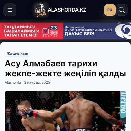
ALASHORDA.KZ
RU
Жаңалықтар
Асу Алмабаев тарихи
жекпе-жекте жеңіліп қалды
Alashorda
2 наурыз, 2025