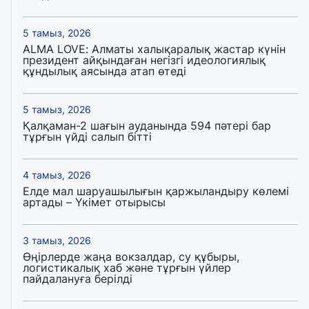
5 тамыз, 2026
ALMA LOVE: Алматы халықаралық жастар күнін
президент айқындаған негізгі идеологиялық
құндылық аясында атап өтеді
5 тамыз, 2026
Қалқаман-2 шағын ауданында 594 пәтері бар
тұрғын үйді салып бітті
4 тамыз, 2026
Елде мал шаруашылығын қаржыландыру көлемі
артады – Үкімет отырысы
3 тамыз, 2026
Өңірлерде жаңа вокзалдар, су құбыры,
логистикалық хаб және тұрғын үйлер
пайдалануға берілді