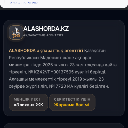
3 тамыз, 2026
Қызылордада 300 орындық аурухана,
Президенттік кітапхана және жаңа театр
салынып жатыр
ALASHORDA.KZ
1 тамыз, 2026
АҚПАРАТТЫҚ АГЕНТТІГІ
Кинопоиск Қазақстан азаматтарының ең
танымал онлайн-кинотеатрына айналды
ALASHORDA ақпараттық агенттігі
Қазақстан
Республикасы Мәдениет және ақпарат
31 шілде, 2026
министрлігінде 2025 жылғы 23 желтоқсанда қайта
Ақмола облысындағы кездесуде кәсіпкерлер мен
тіркеліп, № KZ42VPY00137595 куәлігі берілді.
ұстаздар «Әділет» партиясына өз ұсыныстарын
айтты
Алғашқы мемлекеттік тіркеуі 2019 жылғы 23
сәуірде жүргізіліп, №17720 ИА куәлігі берілген.
31 шілде, 2026
МЕНШІК ИЕСІ
СЕРІКТЕСТІК ҮШІН
ҚР Президенті Орталық Азия елдеріне
«Әлихан» ЖК
Жарнама бөлімі
ұзақмерзімді ынтымақтастық жоспарын әзірлеуді
ұсынды
31 шілде, 2026