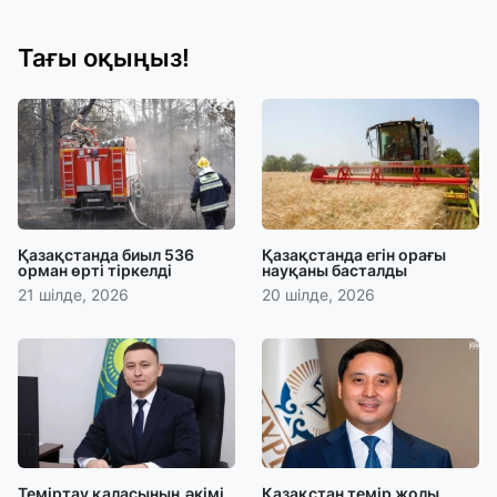
Тағы оқыңыз!
Қазақстанда биыл 536
Қазақстанда егін орағы
орман өрті тіркелді
науқаны басталды
21 шілде, 2026
20 шілде, 2026
Теміртау қаласының әкімі
Қазақстан темір жолы