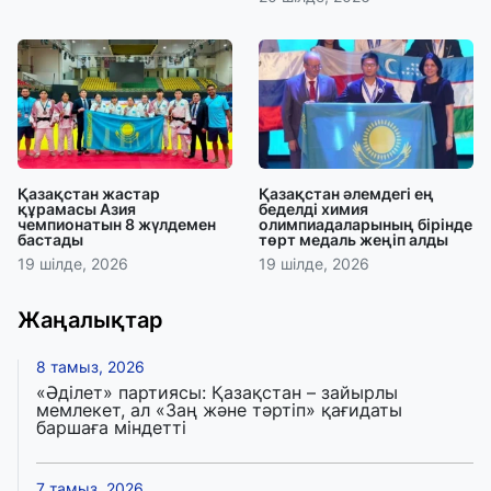
Қазақстан жастар
Қазақстан әлемдегі ең
құрамасы Азия
беделді химия
чемпионатын 8 жүлдемен
олимпиадаларының бірінде
бастады
төрт медаль жеңіп алды
19 шілде, 2026
19 шілде, 2026
Жаңалықтар
8 тамыз, 2026
«Әділет» партиясы: Қазақстан – зайырлы
мемлекет, ал «Заң және тәртіп» қағидаты
баршаға міндетті
7 тамыз, 2026