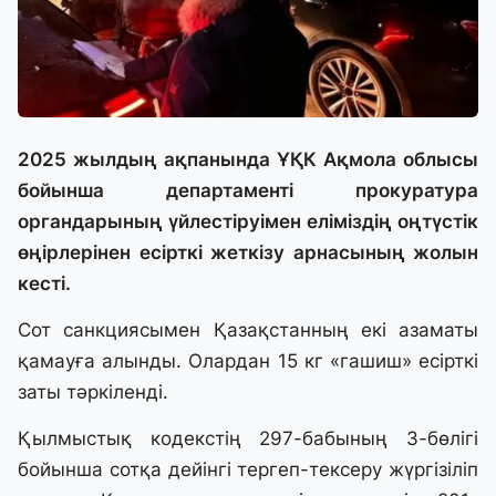
2025 жылдың ақпанында ҰҚК Ақмола облысы
бойынша департаменті прокуратура
органдарының үйлестіруімен еліміздің оңтүстік
өңірлерінен есірткі жеткізу арнасының жолын
кесті.
Сот санкциясымен Қазақстанның екі азаматы
қамауға алынды. Олардан 15 кг «гашиш» есірткі
заты тәркіленді.
Қылмыстық кодекстің 297-бабының 3-бөлігі
бойынша сотқа дейінгі тергеп-тексеру жүргізіліп