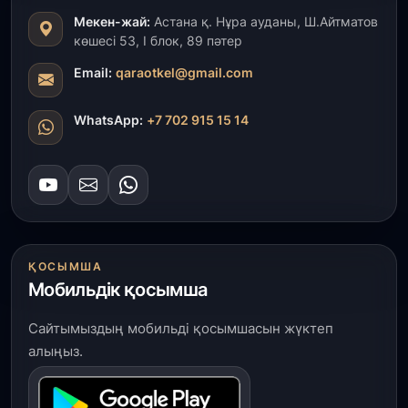
Мекен-жай:
Астана қ. Нұра ауданы, Ш.Айтматов
көшесі 53, І блок, 89 пәтер
31 шілде, 2026
ҚР Президенті Орталық Азия елдеріне
Email:
qaraotkel@gmail.com
ұзақмерзімді ынтымақтастық жоспарын әзірлеуді
ұсынды
WhatsApp:
+7 702 915 15 14
31 шілде, 2026
«Ауыл аманаты»: Түркістанда 30,2 млрд теңгеге
4 223 жоба қаржыландырылды
31 шілде, 2026
Президент тапсырмасы орындалды: Шардара
ҚОСЫМША
толық ауыз сумен қамтылды
Мобильдік қосымша
30 шілде, 2026
Сайтымыздың мобильді қосымшасын жүктеп
Түркістанда «Арыс-2» және Темір ауылының
алыңыз.
теміржол вокзалдары пайдалануға берілді