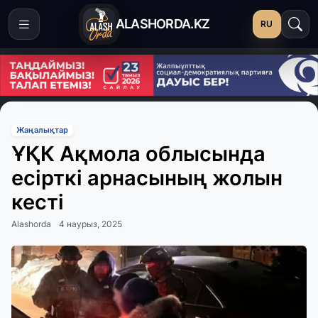
ALASHORDA.KZ
RU
Жаңалықтар
ҰҚК Ақмола облысында
есірткі арнасының жолын
кесті
Alashorda
4 наурыз, 2025