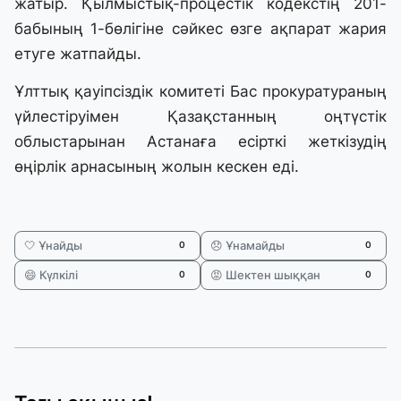
жатыр. Қылмыстық-процестік кодекстің 201-
бабының 1-бөлігіне сәйкес өзге ақпарат жария
етуге жатпайды.
Ұлттық қауіпсіздік комитеті Бас прокуратураның
үйлестіруімен Қазақстанның оңтүстік
облыстарынан Астанаға есірткі жеткізудің
өңірлік арнасының жолын кескен еді.
🤍 Ұнайды
😞 Ұнамайды
0
0
😄 Күлкілі
😡 Шектен шыққан
0
0