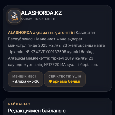
Елде мал шаруашылығын қаржыландыру көлемі
артады – Үкімет отырысы
ALASHORDA.KZ
3 тамыз, 2026
АҚПАРАТТЫҚ АГЕНТТІГІ
Өңірлерде жаңа вокзалдар, су құбыры,
логистикалық хаб және тұрғын үйлер
ALASHORDA ақпараттық агенттігі
Қазақстан
пайдалануға берілді
Республикасы Мәдениет және ақпарат
министрлігінде 2025 жылғы 23 желтоқсанда қайта
3 тамыз, 2026
тіркеліп, № KZ42VPY00137595 куәлігі берілді.
Қызылордада 300 орындық аурухана,
Президенттік кітапхана және жаңа театр
Алғашқы мемлекеттік тіркеуі 2019 жылғы 23
салынып жатыр
сәуірде жүргізіліп, №17720 ИА куәлігі берілген.
1 тамыз, 2026
МЕНШІК ИЕСІ
СЕРІКТЕСТІК ҮШІН
«Әлихан» ЖК
Жарнама бөлімі
Кинопоиск Қазақстан азаматтарының ең
танымал онлайн-кинотеатрына айналды
31 шілде, 2026
БАЙЛАНЫС
Ақмола облысындағы кездесуде кәсіпкерлер мен
Редакциямен байланыс
ұстаздар «Әділет» партиясына өз ұсыныстарын
айтты