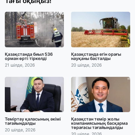
Тағы оқыңыз!
Қазақстанда биыл 536
Қазақстанда егін орағы
орман өрті тіркелді
науқаны басталды
21 шілде, 2026
20 шілде, 2026
Теміртау қаласының әкімі
Қазақстан темір жолы
тағайындалды
компаниясының басқарма
төрағасы тағайындалды
20 шілде, 2026
20 шілде, 2026