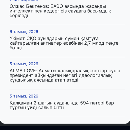
Олжас Бектенов: ЕАЭО аясында жасанды
интеллект пен кедергісіз саудаға басымдық
беріледі
6 тамыз, 2026
Үкімет СҚО ауылдарын сумен қамтуға
қайтарылған активтер есебінен 2,7 млрд теңге
бөлді
5 тамыз, 2026
ALMA LOVE: Алматы халықаралық жастар күнін
президент айқындаған негізгі идеологиялық
құндылық аясында атап өтеді
5 тамыз, 2026
Қалқаман-2 шағын ауданында 594 пәтері бар
тұрғын үйді салып бітті
4 тамыз, 2026