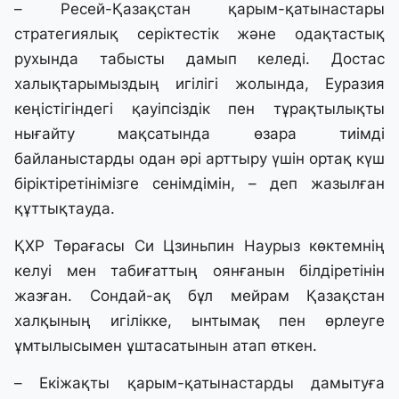
– Ресей-Қазақстан қарым-қатынастары
стратегиялық серіктестік және одақтастық
рухында табысты дамып келеді. Достас
халықтарымыздың игілігі жолында, Еуразия
кеңістігіндегі қауіпсіздік пен тұрақтылықты
нығайту мақсатында өзара тиімді
байланыстарды одан әрі арттыру үшін ортақ күш
біріктіретінімізге сенімдімін, – деп жазылған
құттықтауда.
ҚХР Төрағасы Си Цзиньпин Наурыз көктемнің
келуі мен табиғаттың оянғанын білдіретінін
жазған. Сондай-ақ бұл мейрам Қазақстан
халқының игілікке, ынтымақ пен өрлеуге
ұмтылысымен ұштасатынын атап өткен.
– Екіжақты қарым-қатынастарды дамытуға