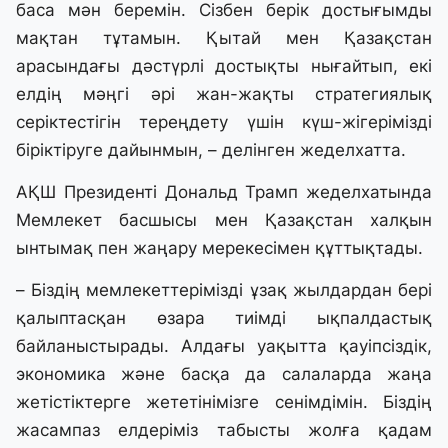
баса мән беремін. Сізбен берік достығымды
мақтан тұтамын. Қытай мен Қазақстан
арасындағы дәстүрлі достықты нығайтып, екі
елдің мәңгі әрі жан-жақты стратегиялық
серіктестігін тереңдету үшін күш-жігерімізді
біріктіруге дайынмын, – делінген жеделхатта.
АҚШ Президенті Дональд Трамп жеделхатында
Мемлекет басшысы мен Қазақстан халқын
ынтымақ пен жаңару мерекесімен құттықтады.
– Біздің мемлекеттерімізді ұзақ жылдардан бері
қалыптасқан өзара тиімді ықпалдастық
байланыстырады. Алдағы уақытта қауіпсіздік,
экономика және басқа да салаларда жаңа
жетістіктерге жететінімізге сенімдімін. Біздің
жасампаз елдеріміз табысты жолға қадам