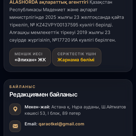
ALASHORDA ақпараттық агенттігі
Қазақстан
Республикасы Мәдениет және ақпарат
3 тамыз, 2026
министрлігінде 2025 жылғы 23 желтоқсанда қайта
Өңірлерде жаңа вокзалдар, су құбыры,
тіркеліп, № KZ42VPY00137595 куәлігі берілді.
логистикалық хаб және тұрғын үйлер
пайдалануға берілді
Алғашқы мемлекеттік тіркеуі 2019 жылғы 23
сәуірде жүргізіліп, №17720 ИА куәлігі берілген.
3 тамыз, 2026
МЕНШІК ИЕСІ
СЕРІКТЕСТІК ҮШІН
Қызылордада 300 орындық аурухана,
«Әлихан» ЖК
Жарнама бөлімі
Президенттік кітапхана және жаңа театр
салынып жатыр
1 тамыз, 2026
БАЙЛАНЫС
Кинопоиск Қазақстан азаматтарының ең
Редакциямен байланыс
танымал онлайн-кинотеатрына айналды
Мекен-жай:
Астана қ. Нұра ауданы, Ш.Айтматов
31 шілде, 2026
көшесі 53, І блок, 89 пәтер
Ақмола облысындағы кездесуде кәсіпкерлер мен
ұстаздар «Әділет» партиясына өз ұсыныстарын
Email:
qaraotkel@gmail.com
айтты