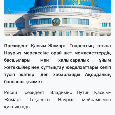
Президент Қасым-Жомарт Тоқаевтың атына
Наурыз мерекесіне орай шет мемлекеттердің
басшылары мен халықаралық ұйым
жетекшілерінен құттықтау жеделхаттары келіп
түсіп жатыр, деп хабарлайды Ақорданың
баспасөз қызметі.
Ресей Президенті Владимир Путин Қасым-
Жомарт Тоқаевты Наурыз мейрамымен
құттықтады.