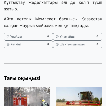
Құттықтау жеделхаттары әлі де келіп түсіп
жатыр.
Айта кетелік Мемлекет басшысы Қазақстан
халқын Наурыз мейрамымен құттықтады.
🤍 Ұнайды
😞 Ұнамайды
0
0
😄 Күлкілі
😡 Шектен шыққан
0
0
Тағы оқыңыз!