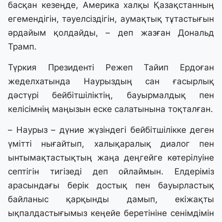
басқан кезеңде, Америка халқы Қазақстанның
егемендігін, тәуелсіздігін, аумақтық тұтастығын
әрдайым қолдайды, – деп жазған Дональд
Трамп.
Түркия Президенті Режеп Тайип Ердоған
жеделхатында Наурыздың сан ғасырлық
дәстүрі бейбітшіліктің, бауырмалдық пен
келісімнің маңызын еске салатынына тоқталған.
– Наурыз – дүние жүзіндегі бейбітшілікке деген
үмітті нығайтып, халықаралық диалог пен
ынтымақтастықтың жаңа деңгейге көтерілуіне
септігін тигізеді деп ойлаймын. Елдеріміз
арасындағы берік достық пен бауырластық
байланыс қарқынды дамып, екіжақты
ықпалдастығымыз кеңейе беретініне сенімдімін