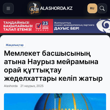
ALASHORDA.KZ
RU
Жаңалықтар
Мемлекет басшысының
атына Наурыз мейрамына
орай құттықтау
жеделхаттары келіп жатыр
Alashorda
21 наурыз, 2025