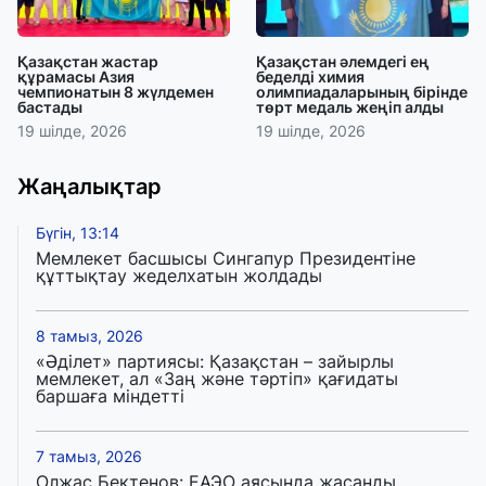
Қазақстан жастар
Қазақстан әлемдегі ең
құрамасы Азия
беделді химия
чемпионатын 8 жүлдемен
олимпиадаларының бірінде
бастады
төрт медаль жеңіп алды
19 шілде, 2026
19 шілде, 2026
Жаңалықтар
Бүгін, 13:14
Мемлекет басшысы Сингапур Президентіне
құттықтау жеделхатын жолдады
8 тамыз, 2026
«Әділет» партиясы: Қазақстан – зайырлы
мемлекет, ал «Заң және тәртіп» қағидаты
баршаға міндетті
7 тамыз, 2026
Олжас Бектенов: ЕАЭО аясында жасанды