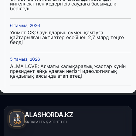
интеллект пен кедергісіз саудаға басымдық
беріледі
6 тамыз, 2026
Үкімет СҚО ауылдарын сумен қамтуға
қайтарылған активтер есебінен 2,7 млрд теңге
бөлді
5 тамыз, 2026
ALMA LOVE: Алматы халықаралық жастар күнін
президент айқындаған негізгі идеологиялық
құндылық аясында атап өтеді
5 тамыз, 2026
Қалқаман-2 шағын ауданында 594 пәтері бар
тұрғын үйді салып бітті
ALASHORDA.KZ
4 тамыз, 2026
АҚПАРАТТЫҚ АГЕНТТІГІ
Елде мал шаруашылығын қаржыландыру көлемі
артады – Үкімет отырысы