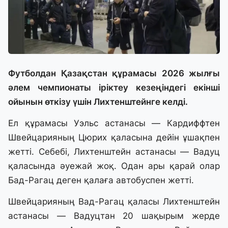
Футболдан Қазақстан құрамасы 2026 жылғы
әлем чемпионаты іріктеу кезеңіндегі екінші
ойынын өткізу үшін Лихтенштейнге келді.
Ел құрамасы Уэльс астанасы — Кардиффтен
Швейцарияның Цюрих қаласына дейін ұшақпен
жетті. Себебі, Лихтенштейн астанасы — Вадуц
қаласында әуежай жоқ. Одан ары қарай олар
Бад-Рагац деген қалаға автобуспен жетті.
Швейцарияның Вад-Рагац қаласы Лихтенштейн
астанасы — Вадуцтан 20 шақырым жерде