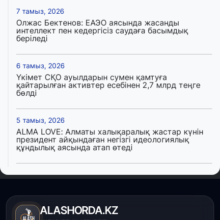
7 тамыз, 2026
Олжас Бектенов: ЕАЭО аясында жасанды
интеллект пен кедергісіз саудаға басымдық
беріледі
6 тамыз, 2026
Үкімет СҚО ауылдарын сумен қамтуға
қайтарылған активтер есебінен 2,7 млрд теңге
бөлді
5 тамыз, 2026
ALMA LOVE: Алматы халықаралық жастар күнін
президент айқындаған негізгі идеологиялық
құндылық аясында атап өтеді
5 тамыз, 2026
Қалқаман-2 шағын ауданында 594 пәтері бар
тұрғын үйді салып бітті
ALASHORDA.KZ