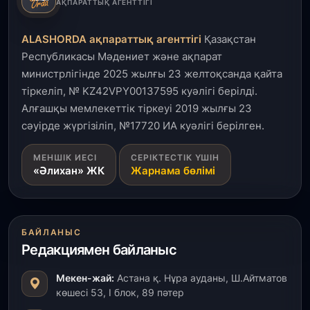
4 тамыз, 2026
АҚПАРАТТЫҚ АГЕНТТІГІ
Елде мал шаруашылығын қаржыландыру көлемі
артады – Үкімет отырысы
ALASHORDA ақпараттық агенттігі
Қазақстан
Республикасы Мәдениет және ақпарат
3 тамыз, 2026
министрлігінде 2025 жылғы 23 желтоқсанда қайта
Өңірлерде жаңа вокзалдар, су құбыры,
тіркеліп, № KZ42VPY00137595 куәлігі берілді.
логистикалық хаб және тұрғын үйлер
пайдалануға берілді
Алғашқы мемлекеттік тіркеуі 2019 жылғы 23
сәуірде жүргізіліп, №17720 ИА куәлігі берілген.
3 тамыз, 2026
МЕНШІК ИЕСІ
СЕРІКТЕСТІК ҮШІН
Қызылордада 300 орындық аурухана,
«Әлихан» ЖК
Жарнама бөлімі
Президенттік кітапхана және жаңа театр
салынып жатыр
1 тамыз, 2026
БАЙЛАНЫС
Кинопоиск Қазақстан азаматтарының ең
Редакциямен байланыс
танымал онлайн-кинотеатрына айналды
Мекен-жай:
Астана қ. Нұра ауданы, Ш.Айтматов
31 шілде, 2026
көшесі 53, І блок, 89 пәтер
Ақмола облысындағы кездесуде кәсіпкерлер мен