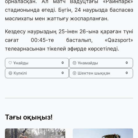
орналасқан. Ал матч Вадуцтағы «Райнпарк»
стадионында өтеді. Бүгін, 24 наурызда баспасөз
мәслихаты мен жаттығу жоспарланған.
Кездесу наурыздың 25-інен 26-ына қараған түні
сағат 00:45-те басталып, «Qazsport»
телеарнасынан тікелей эфирде көрсетіледі.
🤍 Ұнайды
😞 Ұнамайды
0
0
😄 Күлкілі
😡 Шектен шыққан
0
0
Тағы оқыңыз!