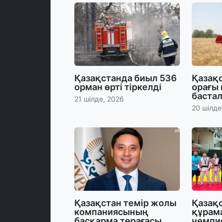
Қазақстанда биыл 536
Қазақс
орман өрті тіркелді
орағы
баста
21 шілде, 2026
20 шілде
Қазақстан темір жолы
Қазақ
компаниясының
құрам
басқарма төрағасы
чемпи