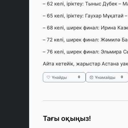
– 62 келі, іріктеу: Тыныс Дүбек – 
– 65 келі, іріктеу: Гаухар Мұқатай
– 68 келі, ширек финал: Ирина Каз
– 72 келі, ширек финал: Жәмилә Ба
– 76 келі, ширек финал: Эльмира С
Айта кетейік, жарыстар Астана уа
🤍 Ұнайды
😞 Ұнамайды
0
0
Тағы оқыңыз!