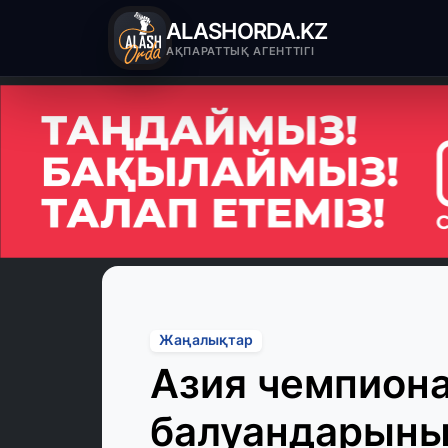
ALASHORDA.KZ
АҚПАРАТТЫҚ АГЕНТТІГІ
Жаңалықтар
Азия чемпиона
балуандарыны