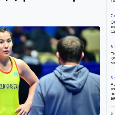
тә
7 
О
ж
с
6 
Ү
қа
м
5 
A
ж
н
ая
5 