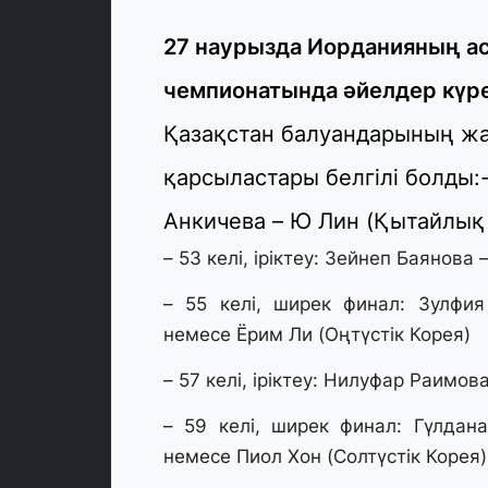
27 наурызда Иорданияның ас
чемпионатында әйелдер күр
Қазақстан балуандарының жа
қарсыластары белгілі болды:-
Анкичева – Ю Лин (Қытайлық 
– 53 келі, іріктеу: Зейнеп Баянова 
– 55 келі, ширек финал: Зулфи
немесе Ёрим Ли (Оңтүстік Корея)
– 57 келі, іріктеу: Нилуфар Раимов
– 59 келі, ширек финал: Гүлдан
немесе Пиол Хон (Солтүстік Корея)