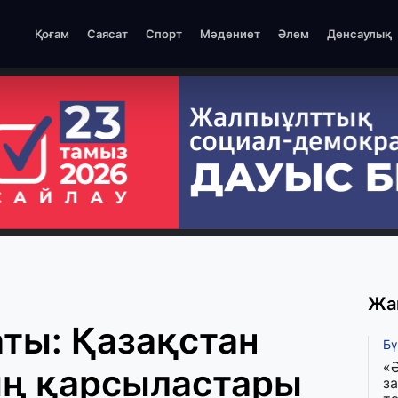
Қоғам
Саясат
Спорт
Мәдениет
Әлем
Денсаулық
Жа
ты: Қазақстан
Бү
«Ә
ң қарсыластары
з