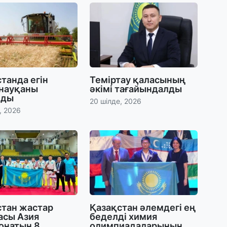
31
П
Ш
30
танда егін
Теміртау қаласының
 науқаны
әкімі тағайындалды
Т
лды
а
20 шілде, 2026
па
, 2026
30
Қ
н
ш
29
стан жастар
Қазақстан әлемдегі ең
С
асы Азия
беделді химия
ә
онатын 8
олимпиадаларының