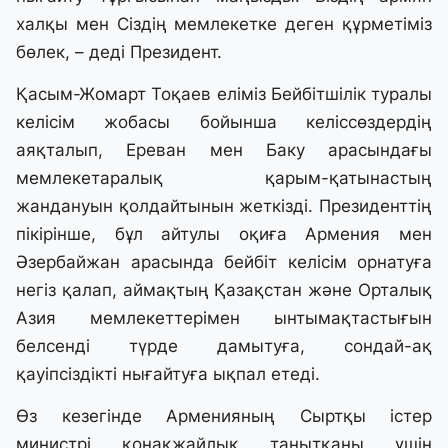
халқы мен Сіздің мемлекетке деген құрметіміз
бөлек, – деді Президент.
Қасым-Жомарт Тоқаев еліміз Бейбітшілік туралы
келісім жобасы бойынша келіссөздердің
аяқталып, Ереван мен Баку арасындағы
мемлекетаралық қарым-қатынастың
жандануын қолдайтынын жеткізді. Президенттің
пікірінше, бұл айтулы оқиға Армения мен
Әзербайжан арасында бейбіт келісім орнатуға
негіз қалап, аймақтың Қазақстан және Орталық
Азия мемлекеттерімен ынтымақтастығын
белсенді түрде дамытуға, сондай-ақ
қауіпсіздікті нығайтуға ықпал етеді.
Өз кезегінде Арменияның Сыртқы істер
министрі қонақжайлық танытқаны үшін