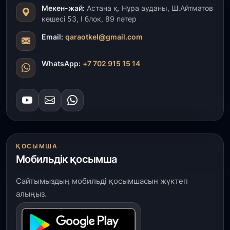
Мекен-жай:
Астана қ. Нұра ауданы, Ш.Айтматов
көшесі 53, І блок, 89 пәтер
31 шілде, 2026
ҚР Президенті Орталық Азия елдеріне
Email:
qaraotkel@gmail.com
ұзақмерзімді ынтымақтастық жоспарын әзірлеуді
ұсынды
WhatsApp:
+7 702 915 15 14
31 шілде, 2026
«Ауыл аманаты»: Түркістанда 30,2 млрд теңгеге
4 223 жоба қаржыландырылды
31 шілде, 2026
Президент тапсырмасы орындалды: Шардара
ҚОСЫМША
толық ауыз сумен қамтылды
Мобильдік қосымша
30 шілде, 2026
Сайтымыздың мобильді қосымшасын жүктеп
Түркістанда «Арыс-2» және Темір ауылының
алыңыз.
теміржол вокзалдары пайдалануға берілді
30 шілде, 2026