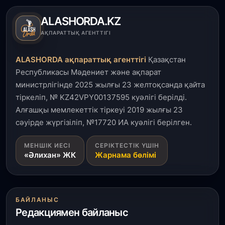
артады – Үкімет отырысы
ALASHORDA.KZ
3 тамыз, 2026
АҚПАРАТТЫҚ АГЕНТТІГІ
Өңірлерде жаңа вокзалдар, су құбыры,
логистикалық хаб және тұрғын үйлер
ALASHORDA ақпараттық агенттігі
Қазақстан
пайдалануға берілді
Республикасы Мәдениет және ақпарат
министрлігінде 2025 жылғы 23 желтоқсанда қайта
3 тамыз, 2026
тіркеліп, № KZ42VPY00137595 куәлігі берілді.
Қызылордада 300 орындық аурухана,
Президенттік кітапхана және жаңа театр
Алғашқы мемлекеттік тіркеуі 2019 жылғы 23
салынып жатыр
сәуірде жүргізіліп, №17720 ИА куәлігі берілген.
1 тамыз, 2026
МЕНШІК ИЕСІ
СЕРІКТЕСТІК ҮШІН
«Әлихан» ЖК
Жарнама бөлімі
Кинопоиск Қазақстан азаматтарының ең
танымал онлайн-кинотеатрына айналды
31 шілде, 2026
БАЙЛАНЫС
Ақмола облысындағы кездесуде кәсіпкерлер мен
Редакциямен байланыс
ұстаздар «Әділет» партиясына өз ұсыныстарын
айтты