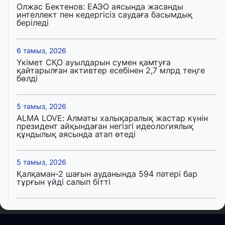
Олжас Бектенов: ЕАЭО аясында жасанды
интеллект пен кедергісіз саудаға басымдық
беріледі
6 тамыз, 2026
Үкімет СҚО ауылдарын сумен қамтуға
қайтарылған активтер есебінен 2,7 млрд теңге
бөлді
5 тамыз, 2026
ALMA LOVE: Алматы халықаралық жастар күнін
президент айқындаған негізгі идеологиялық
құндылық аясында атап өтеді
5 тамыз, 2026
Қалқаман-2 шағын ауданында 594 пәтері бар
тұрғын үйді салып бітті
4 тамыз, 2026
Елде мал шаруашылығын қаржыландыру көлемі