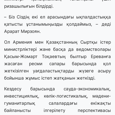
ризашылығын білдірді.
– Біз Сіздің екі ел арасындағы ықпалдастыққа
қатысты ұстанымыңызды қолдаймыз, – деді
Арарат Мирзоян.
Ол Армения мен Қазақстанның Сыртқы істер
министрліктері және басқа да ведомстволары
Қасым-Жомарт Тоқаевтың былтыр Ереванға
жасаған ресми сапары барысында қол
жеткізілген уағдаластықтарды жүзеге асыру
бойынша жұмыс істеп жатқанын жеткізді.
Кездесу барысында сауда-экономикалық,
инвестициялық, көлік-логистикалық, мәдени-
гуманитарлық салалардағы екіжақты
байланысты ілгерілету перспективасы