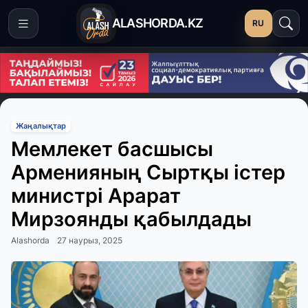
ALASHORDA.KZ
RU
Жаңалықтар
Мемлекет басшысы
Арменияның Сыртқы істер
министрі Арарат
Мирзоянды қабылдады
Alashorda
27 наурыз, 2025