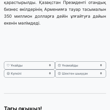
қарастырылды. Қазақстан Президенті отандық
бизнес өкілдерінің Арменияға тауар тасымалын
350 миллион долларға дейін ұлғайтуға дайын
екенін мәлімдеді.
🤍 Ұнайды
😞 Ұнамайды
0
0
😄 Күлкілі
😡 Шектен шыққан
0
0
Тағы оқыңыз!