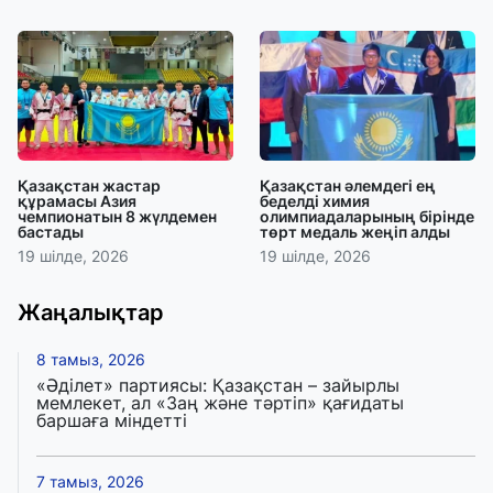
Қазақстан жастар
Қазақстан әлемдегі ең
құрамасы Азия
беделді химия
чемпионатын 8 жүлдемен
олимпиадаларының бірінде
бастады
төрт медаль жеңіп алды
19 шілде, 2026
19 шілде, 2026
Жаңалықтар
8 тамыз, 2026
«Әділет» партиясы: Қазақстан – зайырлы
мемлекет, ал «Заң және тәртіп» қағидаты
баршаға міндетті
7 тамыз, 2026