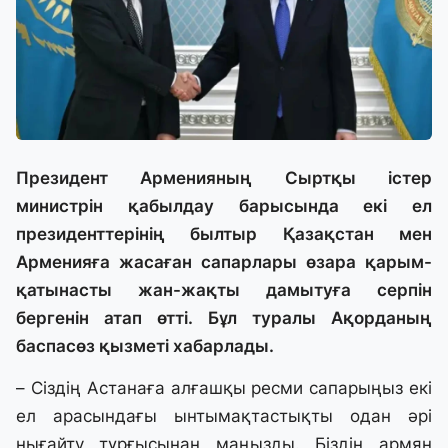
Президент Арменияның Сыртқы істер
министрін қабылдау барысында екі ел
президенттерінің былтыр Қазақстан мен
Арменияға жасаған сапарлары өзара қарым-
қатынасты жан-жақты дамытуға серпін
бергенін атап өтті. Бұл туралы Ақорданың
баспасөз қызметі хабарлады.
– Сіздің Астанаға алғашқы ресми сапарыңыз екі
ел арасындағы ынтымақтастықты одан әрі
нығайту тұрғысынан маңызды. Біздің армян