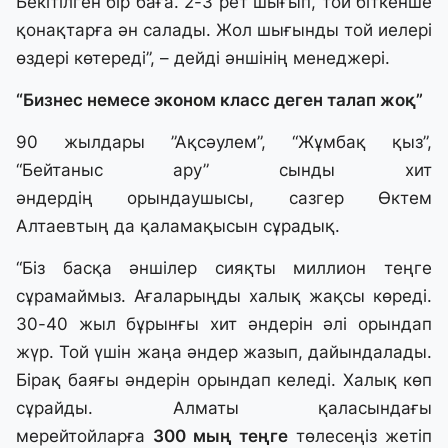
Бекітілген бір баға. 2-3 рет шығып, той біткенше
қонақтарға ән салады. Жол шығынды той иелері
өздері көтереді”, – дейді әншінің менеджері.
“Бизнес немесе эконом класс деген талап жоқ”
90 жылдары ”Ақсәулем”, “Жұмбақ қыз”,
“Бейтаныс ару” сынды хит
әндердің орындаушысы, сазгер Өктем
Алтаевтың да қаламақысын сұрадық.
“Біз басқа әншілер сияқты миллион теңге
сұрамаймыз. Ағаларыңды халық жақсы көреді.
30-40 жыл бұрынғы хит әндерін әлі орындап
жүр. Той үшін жаңа әндер жазып, дайындалады.
Бірақ баяғы әндерін орындап келеді. Халық көп
сұрайды. Алматы қаласындағы
мерейтойларға
300 мың теңге
төлесеңіз жетіп