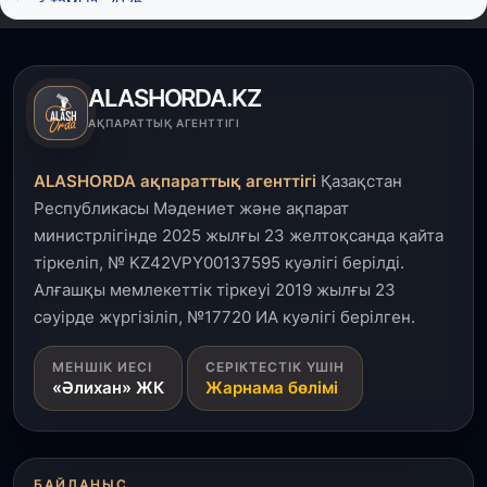
3 тамыз, 2026
Өңірлерде жаңа вокзалдар, су құбыры,
логистикалық хаб және тұрғын үйлер
пайдалануға берілді
ALASHORDA.KZ
3 тамыз, 2026
АҚПАРАТТЫҚ АГЕНТТІГІ
Қызылордада 300 орындық аурухана,
Президенттік кітапхана және жаңа театр
ALASHORDA ақпараттық агенттігі
Қазақстан
салынып жатыр
Республикасы Мәдениет және ақпарат
министрлігінде 2025 жылғы 23 желтоқсанда қайта
1 тамыз, 2026
тіркеліп, № KZ42VPY00137595 куәлігі берілді.
Кинопоиск Қазақстан азаматтарының ең
танымал онлайн-кинотеатрына айналды
Алғашқы мемлекеттік тіркеуі 2019 жылғы 23
сәуірде жүргізіліп, №17720 ИА куәлігі берілген.
31 шілде, 2026
МЕНШІК ИЕСІ
СЕРІКТЕСТІК ҮШІН
Ақмола облысындағы кездесуде кәсіпкерлер мен
«Әлихан» ЖК
Жарнама бөлімі
ұстаздар «Әділет» партиясына өз ұсыныстарын
айтты
31 шілде, 2026
БАЙЛАНЫС