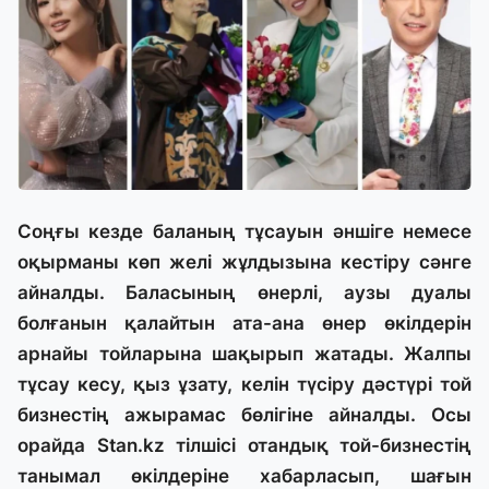
Соңғы кезде баланың тұсауын әншіге немесе
оқырманы көп желі жұлдызына кестіру сәнге
айналды. Баласының өнерлі, аузы дуалы
болғанын қалайтын ата-ана өнер өкілдерін
арнайы тойларына шақырып жатады. Жалпы
тұсау кесу, қыз ұзату, келін түсіру дәстүрі той
бизнестің ажырамас бөлігіне айналды. Осы
орайда
Stan.kz
тілшісі отандық той-бизнестің
танымал өкілдеріне хабарласып, шағын