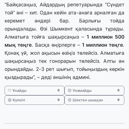
“Байқасаңыз, Айдардың репетуарында “Сүндет
той” әні – хит. Одан кейін ата-анаға арналған да
керемет әндері бар. Барлығы тойда
орындалады. Өзі Шымкент қаласында тұрады.
Алматыға тойға шақырсаңыз –
1 миллион 500
мың теңге
. Басқа өңірлерге –
1 миллион теңге
.
Қонақ үй, жол ақысын өзіңіз төлейсіз. Алматыға
шақырсаңыз тек гонорарын төлейсіз. Алты ән
орындайды. 2-3 рет шығып, тойыңыздың көркін
қыздырады”, – деді әншінің админі.
🤍 Ұнайды
😞 Ұнамайды
0
0
😄 Күлкілі
😡 Шектен шыққан
0
0