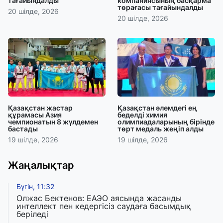
тағайындалды
компаниясының басқарма
төрағасы тағайындалды
20 шілде, 2026
20 шілде, 2026
Қазақстан жастар
Қазақстан әлемдегі ең
құрамасы Азия
беделді химия
чемпионатын 8 жүлдемен
олимпиадаларының бірінде
бастады
төрт медаль жеңіп алды
19 шілде, 2026
19 шілде, 2026
Жаңалықтар
Бүгін, 11:32
Олжас Бектенов: ЕАЭО аясында жасанды
интеллект пен кедергісіз саудаға басымдық
беріледі