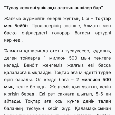
“Тұсау кескені үшін ақы алатын әншілер бар”
Жалғыз жүрмейтін өнерлі жұптың бірі –
Тоқтар
мен Бейбіт
. Продюсерінің сөзінше, Алматы мен
басқа өңірлердегі гонорар бағасы әртүрлі
көрінеді.
“Алматы қаласында өтетін тұсаукесер, құдалық
деген тойларға 1 миллон 500 мың теңгеге
келеді. Бейбіт жеңгеміз жалғыз өзі басқа
қалаларға шықпайды. Тоқтар аға міндетті түрде
еріп барады. Ол кезде баға –
2 миллион 500
мың
теңге болады. Жеңгеміз қыз ұзатып, келін
кіргізіп береді. Екі рет сахнаға шығып, 5-6 ән
айтады. Тоқтар аға осы күнге дейін талай
баланың тұсауын кесіп жүр. Қаламақысынан