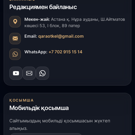
ҚР Президенті Орталық Азия елдеріне
Редакциямен байланыс
ұзақмерзімді ынтымақтастық жоспарын әзірлеуді
ұсынды
Мекен-жай:
Астана қ. Нұра ауданы, Ш.Айтматов
көшесі 53, І блок, 89 пәтер
31 шілде, 2026
«Ауыл аманаты»: Түркістанда 30,2 млрд теңгеге
Email:
qaraotkel@gmail.com
4 223 жоба қаржыландырылды
WhatsApp:
+7 702 915 15 14
31 шілде, 2026
Президент тапсырмасы орындалды: Шардара
толық ауыз сумен қамтылды
30 шілде, 2026
Түркістанда «Арыс-2» және Темір ауылының
теміржол вокзалдары пайдалануға берілді
ҚОСЫМША
Мобильдік қосымша
30 шілде, 2026
Сайтымыздың мобильді қосымшасын жүктеп
Қордайлық қыз-келіншектер ұлттық нақыштағы
креативті бұйымдар шығаруда
алыңыз.