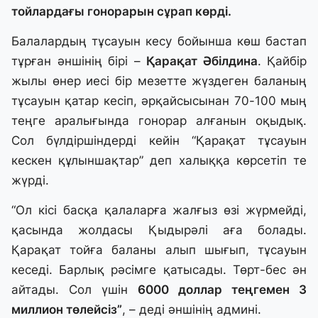
тойлардағы гонорарын сұрап көрді.
Балалардың тұсауын кесу бойынша көш бастап
тұрған әншінің бірі –
Қарақат Әбілдина
. Қайбір
жылы өнер иесі бір мезетте жүздеген баланың
тұсауын қатар кесіп, әрқайсысынан 70-100 мың
теңге аралығында гонорар алғанын оқыдық.
Сол бүлдіршіндерді кейін “Қарақат тұсауын
кескен құлыншақтар” деп халыққа көрсетіп те
жүрді.
“Ол кісі басқа қалаларға жалғыз өзі жүрмейді,
қасында жолдасы Қыдырәлі аға болады.
Қарақат тойға баланы алып шығып, тұсауын
кеседі. Барлық рәсімге қатысады. Төрт-бес ән
айтады. Сол үшін
6000 доллар теңгемен 3
миллион төлейсіз”
, – деді әншінің админі.