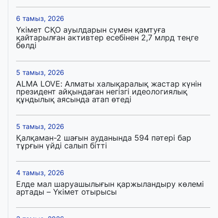
6 тамыз, 2026
Үкімет СҚО ауылдарын сумен қамтуға
қайтарылған активтер есебінен 2,7 млрд теңге
бөлді
5 тамыз, 2026
ALMA LOVE: Алматы халықаралық жастар күнін
президент айқындаған негізгі идеологиялық
құндылық аясында атап өтеді
5 тамыз, 2026
Қалқаман-2 шағын ауданында 594 пәтері бар
тұрғын үйді салып бітті
4 тамыз, 2026
Елде мал шаруашылығын қаржыландыру көлемі
артады – Үкімет отырысы