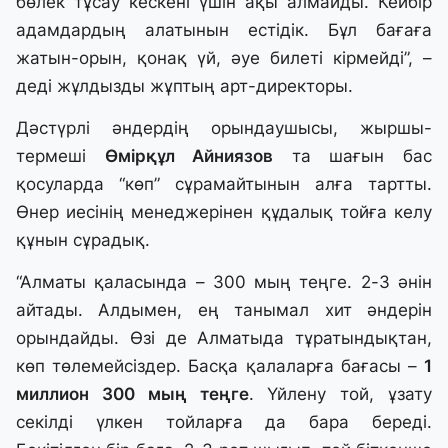
бөлек тұсау кескені үшін ақы алмайды. Кейбір
адамдардың алатынын естідік. Бұл бағаға
жатын-орын, қонақ үй, әуе билеті кірмейді”, –
деді жұлдызды жұптың арт-директоры.
Дәстүрлі әндердің орындаушысы, жыршы-
термеші
Өмірқұл Айниязов
та шағын бас
қосуларда “көп” сұрамайтынын алға тартты.
Өнер иесінің менеджерінен құдалық тойға келу
құнын сұрадық.
“Алматы қаласында – 300 мың теңге. 2-3 әнін
айтады. Алдымен, ең танымал хит әндерін
орындайды. Өзі де Алматыда тұратындықтан,
көп төлемейсіздер. Басқа қалаларға бағасы –
1
миллион 300 мың теңге
. Үйлену той, ұзату
секілді үлкен тойларға да бара береді.