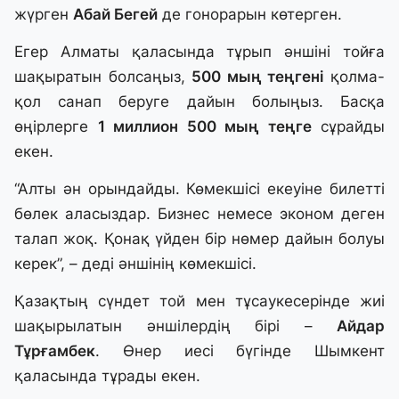
жүрген
Абай Бегей
де гонорарын көтерген.
Егер Алматы қаласында тұрып әншіні тойға
шақыратын болсаңыз,
500 мың теңгені
қолма-
қол санап беруге дайын болыңыз. Басқа
өңірлерге
1 миллион 500 мың теңге
сұрайды
екен.
“Алты ән орындайды. Көмекшісі екеуіне билетті
бөлек аласыздар. Бизнес немесе эконом деген
талап жоқ. Қонақ үйден бір нөмер дайын болуы
керек”, – деді әншінің көмекшісі.
Қазақтың сүндет той мен тұсаукесерінде жиі
шақырылатын әншілердің бірі –
Айдар
Тұрғамбек
. Өнер иесі бүгінде Шымкент
қаласында тұрады екен.