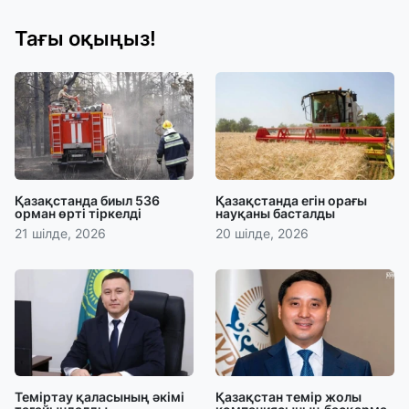
Тағы оқыңыз!
Қазақстанда биыл 536
Қазақстанда егін орағы
орман өрті тіркелді
науқаны басталды
21 шілде, 2026
20 шілде, 2026
Теміртау қаласының әкімі
Қазақстан темір жолы