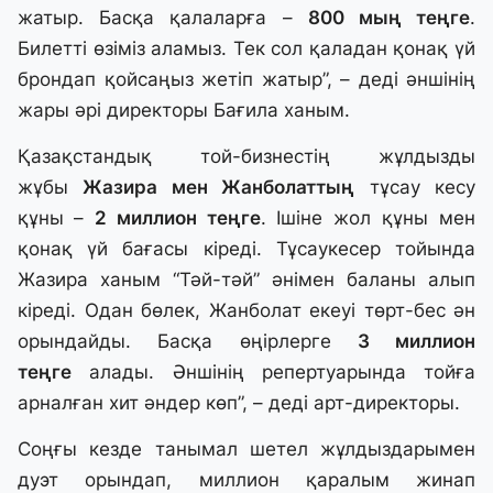
жатыр. Басқа қалаларға –
800 мың теңге
.
Билетті өзіміз аламыз. Тек сол қаладан қонақ үй
брондап қойсаңыз жетіп жатыр”, – деді әншінің
жары әрі директоры Бағила ханым.
Қазақстандық той-бизнестің жұлдызды
жұбы
Жазира мен Жанболаттың
тұсау кесу
құны
–
2 миллион теңге
. Ішіне жол құны мен
қонақ үй бағасы кіреді. Тұсаукесер тойында
Жазира ханым “Тәй-тәй” әнімен баланы алып
кіреді. Одан бөлек, Жанболат екеуі төрт-бес ән
орындайды. Басқа өңірлерге
3 миллион
теңге
алады. Әншінің репертуарында тойға
арналған хит әндер көп”, – деді арт-директоры.
Соңғы кезде танымал шетел жұлдыздарымен
дуэт орындап, миллион қаралым жинап