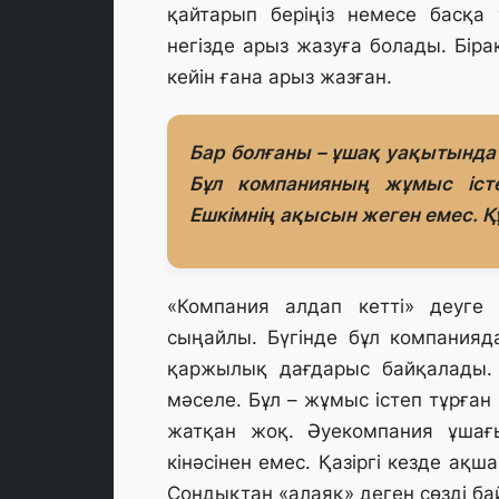
қайтарып беріңіз немесе басқа
негізде арыз жазуға болады. Бір
кейін ғана арыз жазған.
Бар болғаны – ұшақ уақытында 
Бұл компанияның жұмыс іст
Ешкімнің ақысын жеген емес. 
«Компания алдап кетті» деуге
сыңайлы. Бүгінде бұл компанияд
қаржылық дағдарыс байқалады. 
мәселе. Бұл – жұмыс істеп тұрған
жатқан жоқ. Әуекомпания ұшағы
кінәсінен емес. Қазіргі кезде а
Сондықтан «алаяқ» деген сөзді ба