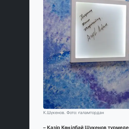
К.Шүкенов. Фото: ғаламтордан
– Қазір Көңілбай Шүкенов түрмеде