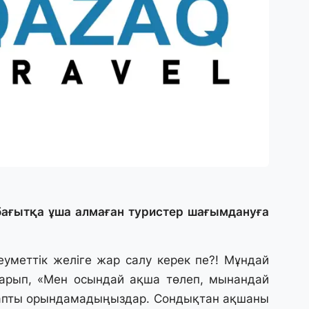
30
Т
а
па
30
Қ
н
ш
29
С
 бағытқа ұша алмаған туристер шағымдануға
ә
29
еуметтік желіге жар салу керек пе?! Мұндай
Қ
арып, «Мен осындай ақша төлеп, мынандай
ұ
алапты орындамадыңыздар. Сондықтан ақшаны