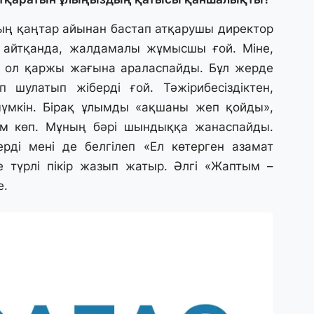
31
А
ың қаңтар айынан бастап атқарушы директор
к
 айтқанда, жалдамалы жұмысшы ғой. Міне,
п
қ ол қаржы жағына араласпайды. Бұл жерде
 шулатып жіберді ғой. Тәжірибесіздіктен,
31
 мүмкін. Бірақ ұлымды «ақшаны жеп қойды»,
Қ
ұ
ам көп. Мұның бәрі шындыққа жанаспайды.
ж
рді мені де белгілеп «Ел көтерген азамат
 түрлі пікір жазып жатыр. Әлгі «Жаптым –
31
е.
«
м
қ
31
П
Ш