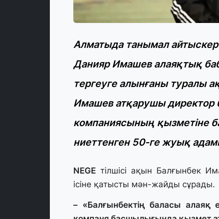
Алматыда танымал айтыскер
Данияр Имашев алаяқтық бабы
тергеуге алынғаны туралы ақ
Имашев атқарушы директор б
компаниясының қызметіне б
ниеттенген 50-ге жуық ада
NEGE
тілшісі ақын
Балғынбек Им
ісіне қатысты мән-жайды сұрады.
– «Балғынбектің баласы алаяқ 
компаня басшылығында қызмет 