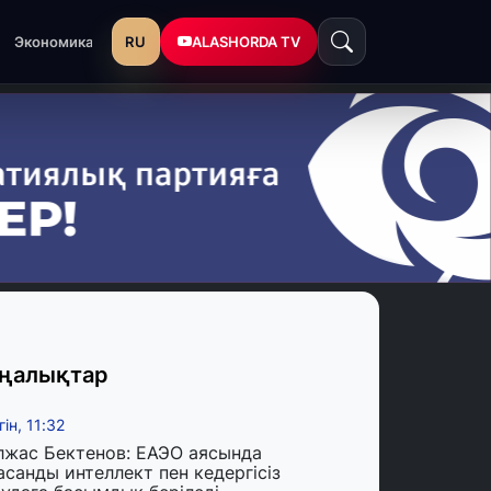
RU
ALASHORDA TV
Экономика
ңалықтар
гін, 11:32
лжас Бектенов: ЕАЭО аясында
асанды интеллект пен кедергісіз