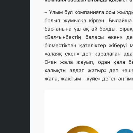
– Ұлым бұл компанияға осы жылд
болып жұмысқа кірген. Былайша
барғанына үш-ақ ай болды. Біра
«Балғынбектің баласы екен» деп
білместіктен қателіктер жіберуі
«алаяқ екен» деп қаралаған ад
Оған жала жауып, одан қала бе
халықты алдап жатыр» деп неше
жала, жақтым – күйе» деген әңгім