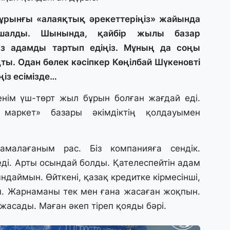
бұрынғы «алаяқтық әрекеттеріңіз» жайында
27
 шалды. Шынында, қайбір жылы базар
«
с
аз адамды тартып едіңіз. Мұның да соңы
ы. Одан бөлек кәсіпкер Көңілбай Шүкеновті
із есімізде…
27
Б
генім үш-төрт жыл бұрын болған жағдай еді.
т
б
маркет» базары әкімдіктің қолдауымен
27
амалағаным рас. Біз компанияға сендік.
Е
д
ді. Арты осындай болды. Қателеспейтін адам
аймын. Өйткені, қазақ кредитке кірмесінші,
м. Жарнаманы тек мен ғана жасаған жоқпын.
27
Т
асады. Маған әкеп тіреп қояды бәрі.
ж
ө