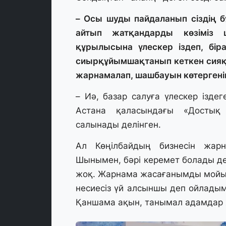
– Осы шуды пайдаланып сіздің 
айтып жатқандарды көзіміз
құрылысына үлескер іздеп, бір
сиырқұйымшақтанып кеткен сияқт
жарнамалап, шашбауын көтергенің
– Иә, базар салуға үлескер ізде
Астана қаласындағы «Достық 
салынады делінген.
Ал Көңілбайдың бизнесін жарн
Шынымен, бәрі керемет болады де
жоқ. Жарнама жасағанымды мойынд
несиесіз үй алсыншы деп ойлады
Қаншама ақын, танымал адамдар ж