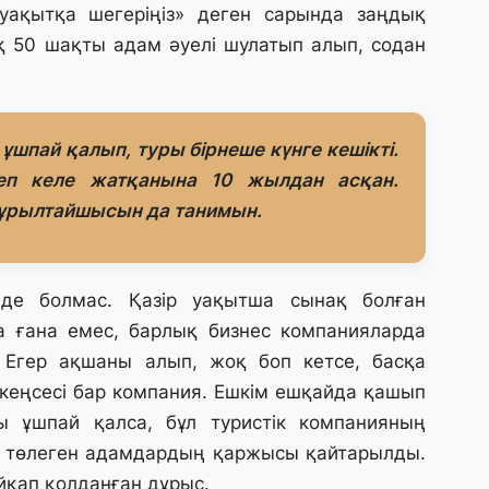
 уақытқа шегеріңіз» деген сарында заңдық
29
ақ 50 шақты адам әуелі шулатып алып, содан
Т
н
28
ұшпай қалып, туры бірнеше күнге кешікті.
Қ
еп келе жатқанына 10 жылдан асқан.
т
Құрылтайшысын да танимын.
қ
28
 де болмас. Қазір уақытша сынақ болған
Т
бе
а ғана емес, барлық бизнес компанияларда
з
Егер ақшаны алып, жоқ боп кетсе, басқа
 кеңсесі бар компания. Ешкім ешқайда қашып
27
 ұшпай қалса, бұл туристік компанияның
А
қша төлеген адамдардың қаржысы қайтарылды.
«
м
йқап қолданған дұрыс.