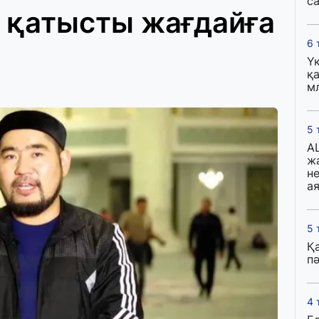
с
 қатысты жағдайға
6 
Ү
қа
м
5 
A
ж
н
ая
5 
Қ
пә
4 