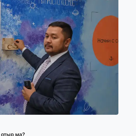
к
25
«
о
ж
25
П
ө
қ
24
«
ш
24
Үк
 отыр ма?