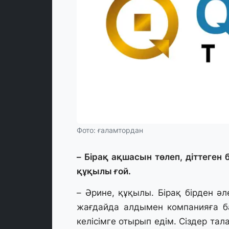
Фото: ғаламтордан
– Бірақ ақшасын төлеп, діттеген
құқылы ғой.
– Әрине, құқылы. Бірақ бірден әл
жағдайда алдымен компанияға б
келісімге отырып едім. Сіздер т