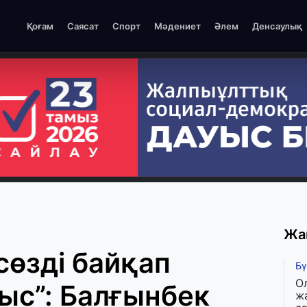
Қоғам
Саясат
Спорт
Мәдениет
Әлем
Денсаулық
Жа
сөзді байқап
Бү
О
ыс”: Балғынбек
ж