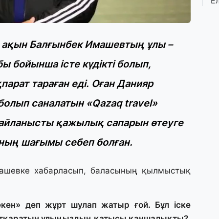
Е
қ
о
 ақын Балғынбек Имашевтың ұлы –
3 
Ө
 бойынша істе күдікті болып,
л
па
парат тараған еді. Оған Данияр
олып саналатын «Qazaq travel»
3 
Қ
айланысты қажылық сапарын өтеуге
П
т
мның шағымы себеп болған.
1 
ашевке хабарласып, баласының қылмыстық
К
е
а
екен» деп жұрт шулап жатыр ғой. Бұл іске
атқаратын ұлыңыздың қатысы қаншалықты?