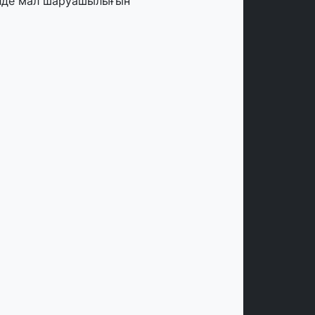
лде мал шаруашылығын
аржыландыру көлемі артады – Үкімет
тырысы
тамыз, 2026
ңірлерде жаңа вокзалдар, су құбыры,
огистикалық хаб және тұрғын үйлер
йдалануға берілді
тамыз, 2026
ызылордада 300 орындық аурухана,
резиденттік кітапхана және жаңа
еатр салынып жатыр
тамыз, 2026
инопоиск Қазақстан азаматтарының
ң танымал онлайн-кинотеатрына
йналды