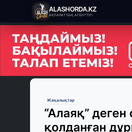
ALASHORDA.KZ
АҚПАРАТТЫҚ АГЕНТТІГІ
Жаңалықтар
“Алаяқ” деген 
қолданған дұр