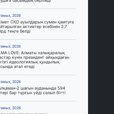
аудаға басымдық беріледі
тамыз, 2026
кімет СҚО ауылдарын сумен қамтуға
йтарылған активтер есебінен 2,7
лрд теңге бөлді
тамыз, 2026
LMA LOVE: Алматы халықаралық
астар күнін президент айқындаған
егізгі идеологиялық құндылық
сында атап өтеді
тамыз, 2026
алқаман-2 шағын ауданында 594
тері бар тұрғын үйді салып бітті
тамыз, 2026