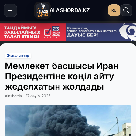
ALASHORDA.KZ
RU
Жаңалықтар
Мемлекет басшысы Иран
Президентіне көңіл айту
жеделхатын жолдады
Alashorda
27 сәуір, 2025