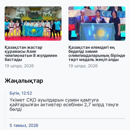
Қазақстан жастар
Қазақстан әлемдегі ең
құрамасы Азия
беделді химия
чемпионатын 8 жүлдемен
олимпиадаларының бірінде
бастады
төрт медаль жеңіп алды
19 шілде, 2026
19 шілде, 2026
Жаңалықтар
Бүгін, 12:52
Үкімет СҚО ауылдарын сумен қамтуға
қайтарылған активтер есебінен 2,7 млрд теңге
бөлді
5 тамыз, 2026