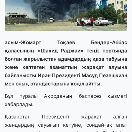
асым-Жомарт Тоқаев Бендер-Аббас
қаласының «Шахид Раджаи» теңіз портында
болған жарылыстан адамдардың қаза табуына
және көптеген азаматтың жарақат алуына
байланысты Иран Президенті Масуд Пезешкиан
мен оның отандастарына көңіл айтты.
Бұл туралы Ақорданың баспасөз қызметі
хабарлады.
Қазақстан Президенті жарақат алған
жандардың сауығып кетуіне, сондай-ақ апат