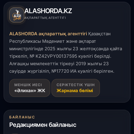
салынып жатыр
ALASHORDA.KZ
1 тамыз, 2026
АҚПАРАТТЫҚ АГЕНТТІГІ
Кинопоиск Қазақстан азаматтарының ең
танымал онлайн-кинотеатрына айналды
ALASHORDA ақпараттық агенттігі
Қазақстан
Республикасы Мәдениет және ақпарат
31 шілде, 2026
министрлігінде 2025 жылғы 23 желтоқсанда қайта
Ақмола облысындағы кездесуде кәсіпкерлер мен
тіркеліп, № KZ42VPY00137595 куәлігі берілді.
ұстаздар «Әділет» партиясына өз ұсыныстарын
айтты
Алғашқы мемлекеттік тіркеуі 2019 жылғы 23
сәуірде жүргізіліп, №17720 ИА куәлігі берілген.
31 шілде, 2026
МЕНШІК ИЕСІ
СЕРІКТЕСТІК ҮШІН
ҚР Президенті Орталық Азия елдеріне
«Әлихан» ЖК
Жарнама бөлімі
ұзақмерзімді ынтымақтастық жоспарын әзірлеуді
ұсынды
31 шілде, 2026
БАЙЛАНЫС
«Ауыл аманаты»: Түркістанда 30,2 млрд теңгеге
Редакциямен байланыс
4 223 жоба қаржыландырылды