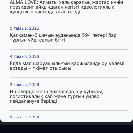
ALMA LOVE: Алматы халықаралық жастар күнін
президент айқындаған негізгі идеологиялық
құндылық аясында атап өтеді
5 тамыз, 2026
Қалқаман-2 шағын ауданында 594 пәтері бар
тұрғын үйді салып бітті
4 тамыз, 2026
Елде мал шаруашылығын қаржыландыру көлемі
артады – Үкімет отырысы
3 тамыз, 2026
Өңірлерде жаңа вокзалдар, су құбыры,
логистикалық хаб және тұрғын үйлер
пайдалануға берілді
3 тамыз, 2026
Қызылордада 300 орындық аурухана,
Президенттік кітапхана және жаңа театр