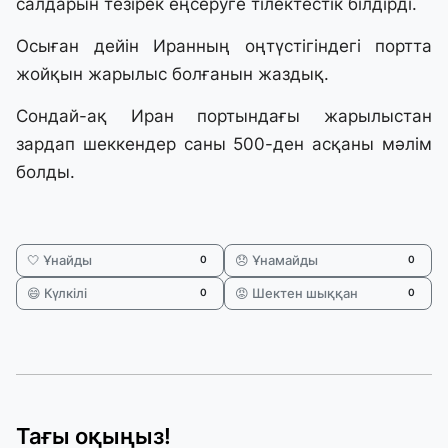
салдарын тезірек еңсеруге тілектестік білдірді.
Осыған дейін Иранның оңтүстігіндегі портта
жойқын жарылыс болғанын жаздық.
Сондай-ақ Иран портындағы жарылыстан
зардап шеккендер саны 500-ден асқаны мәлім
болды.
🤍 Ұнайды
😞 Ұнамайды
0
0
😄 Күлкілі
😡 Шектен шыққан
0
0
Тағы оқыңыз!