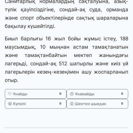
Санитарлық нормалардың сақталуына, азық-
түлік қауіпсіздігіне, сондай-ақ суда, орманда
және спорт объектілерінде сақтық шараларына
бақылау күшейтілді.
Биыл барлығы 16 жыл бойы жұмыс істеу, 188
маусымдық, 10 мыңнан астам тамақтанатын
және тамақтанбайтын мектеп жанындағы
лагерьді, сондай-ақ 512 шатырлы және киіз үй
лагерьлерін кезең-кезеңімен ашу жоспарланып
отыр.
🤍 Ұнайды
😞 Ұнамайды
0
0
😄 Күлкілі
😡 Шектен шыққан
0
0