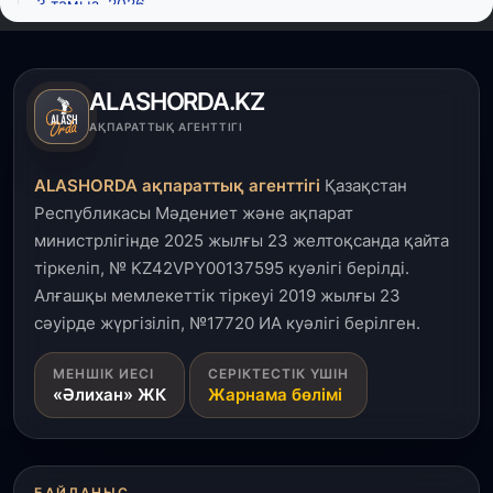
3 тамыз, 2026
Өңірлерде жаңа вокзалдар, су құбыры,
логистикалық хаб және тұрғын үйлер
пайдалануға берілді
ALASHORDA.KZ
3 тамыз, 2026
АҚПАРАТТЫҚ АГЕНТТІГІ
Қызылордада 300 орындық аурухана,
Президенттік кітапхана және жаңа театр
ALASHORDA ақпараттық агенттігі
Қазақстан
салынып жатыр
Республикасы Мәдениет және ақпарат
министрлігінде 2025 жылғы 23 желтоқсанда қайта
1 тамыз, 2026
тіркеліп, № KZ42VPY00137595 куәлігі берілді.
Кинопоиск Қазақстан азаматтарының ең
танымал онлайн-кинотеатрына айналды
Алғашқы мемлекеттік тіркеуі 2019 жылғы 23
сәуірде жүргізіліп, №17720 ИА куәлігі берілген.
31 шілде, 2026
МЕНШІК ИЕСІ
СЕРІКТЕСТІК ҮШІН
Ақмола облысындағы кездесуде кәсіпкерлер мен
«Әлихан» ЖК
Жарнама бөлімі
ұстаздар «Әділет» партиясына өз ұсыныстарын
айтты
31 шілде, 2026
БАЙЛАНЫС