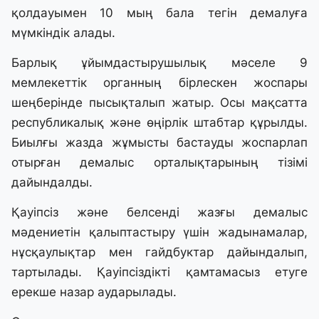
қолдауымен 10 мың бала тегін демалуға
мүмкіндік алады.
Барлық ұйымдастырушылық мәселе 9
мемлекеттік органның бірлескен жоспары
шеңберінде пысықталып жатыр. Осы мақсатта
республикалық және өңірлік штабтар құрылды.
Биылғы жазда жұмысты бастауды жоспарлап
отырған демалыс орталықтарының тізімі
дайындалды.
Қауіпсіз және белсенді жазғы демалыс
мәдениетін қалыптастыру үшін жадынамалар,
нұсқаулықтар мен гайдбуктар дайындалып,
тартылады. Қауіпсіздікті қамтамасыз етуге
ерекше назар аударылады.