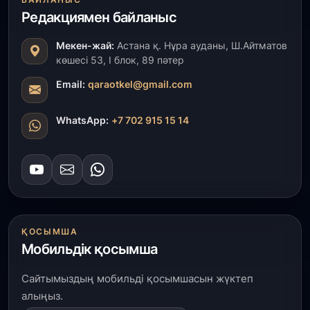
ҚР Президенті Орталық Азия елдеріне
Редакциямен байланыс
ұзақмерзімді ынтымақтастық жоспарын әзірлеуді
ұсынды
Мекен-жай:
Астана қ. Нұра ауданы, Ш.Айтматов
көшесі 53, І блок, 89 пәтер
31 шілде, 2026
«Ауыл аманаты»: Түркістанда 30,2 млрд теңгеге
Email:
qaraotkel@gmail.com
4 223 жоба қаржыландырылды
WhatsApp:
+7 702 915 15 14
31 шілде, 2026
Президент тапсырмасы орындалды: Шардара
толық ауыз сумен қамтылды
30 шілде, 2026
Түркістанда «Арыс-2» және Темір ауылының
теміржол вокзалдары пайдалануға берілді
ҚОСЫМША
Мобильдік қосымша
30 шілде, 2026
Сайтымыздың мобильді қосымшасын жүктеп
Қордайлық қыз-келіншектер ұлттық нақыштағы
креативті бұйымдар шығаруда
алыңыз.