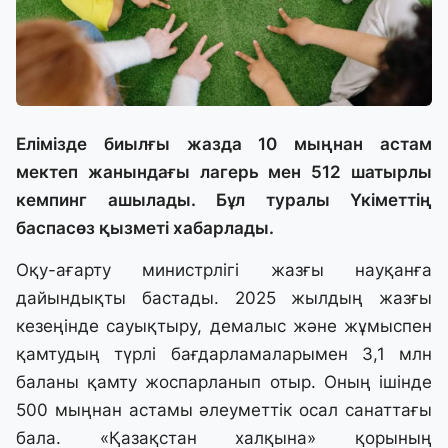
Елімізде биылғы жазда 10 мыңнан астам
мектеп жанындағы лагерь мен 512 шатырлы
кемпинг ашылады. Бұл туралы Үкіметтің
баспасөз қызметі хабарлады.
Оқу-ағарту министрлігі жазғы науқанға
дайындықты бастады. 2025 жылдың жазғы
кезеңінде сауықтыру, демалыс және жұмыспен
қамтудың түрлі бағдарламаларымен 3,1 млн
баланы қамту жоспарланып отыр. Оның ішінде
500 мыңнан астамы әлеуметтік осал санаттағы
бала. «Қазақстан халқына» қорының