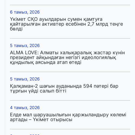
6 тамыз, 2026
Үкімет СҚО ауылдарын сумен қамтуға
қайтарылған активтер есебінен 2,7 млрд теңге
бөлді
5 тамыз, 2026
ALMA LOVE: Алматы халықаралық жастар күнін
президент айқындаған негізгі идеологиялық
құндылық аясында атап өтеді
5 тамыз, 2026
Қалқаман-2 шағын ауданында 594 пәтері бар
тұрғын үйді салып бітті
4 тамыз, 2026
Елде мал шаруашылығын қаржыландыру көлемі
артады – Үкімет отырысы