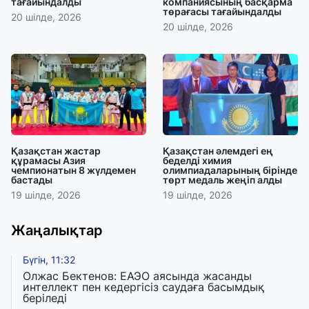
тағайындалды
компаниясының басқарма
төрағасы тағайындалды
20 шілде, 2026
20 шілде, 2026
Қазақстан жастар
Қазақстан әлемдегі ең
құрамасы Азия
беделді химия
чемпионатын 8 жүлдемен
олимпиадаларының бірінде
бастады
төрт медаль жеңіп алды
19 шілде, 2026
19 шілде, 2026
Жаңалықтар
Бүгін, 11:32
Олжас Бектенов: ЕАЭО аясында жасанды
интеллект пен кедергісіз саудаға басымдық
беріледі