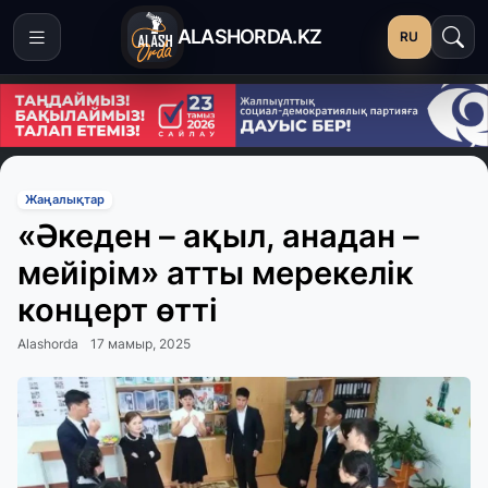
ALASHORDA.KZ
RU
Жаңалықтар
«Әкеден – ақыл, анадан –
мейірім» атты мерекелік
концерт өтті
Alashorda
17 мамыр, 2025