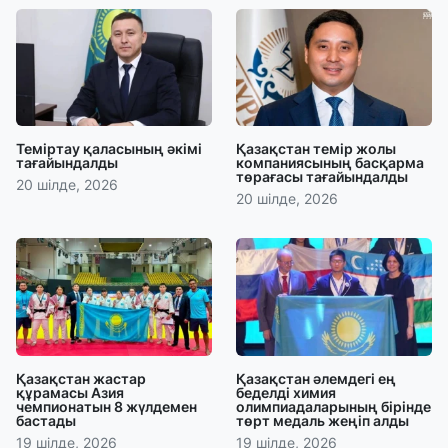
Теміртау қаласының әкімі
Қазақстан темір жолы
тағайындалды
компаниясының басқарма
төрағасы тағайындалды
20 шілде, 2026
20 шілде, 2026
Қазақстан жастар
Қазақстан әлемдегі ең
құрамасы Азия
беделді химия
чемпионатын 8 жүлдемен
олимпиадаларының бірінде
бастады
төрт медаль жеңіп алды
19 шілде, 2026
19 шілде, 2026