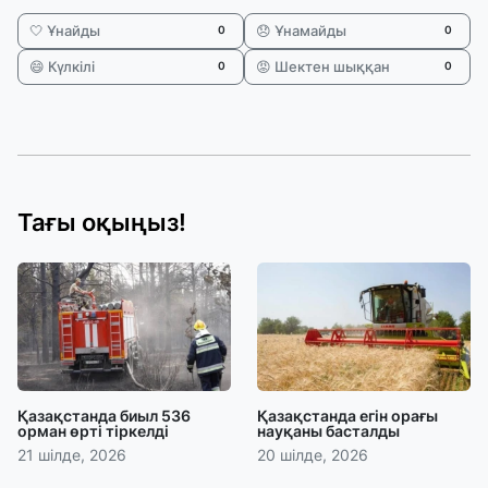
🤍 Ұнайды
😞 Ұнамайды
0
0
😄 Күлкілі
😡 Шектен шыққан
0
0
Тағы оқыңыз!
Қазақстанда биыл 536
Қазақстанда егін орағы
орман өрті тіркелді
науқаны басталды
21 шілде, 2026
20 шілде, 2026