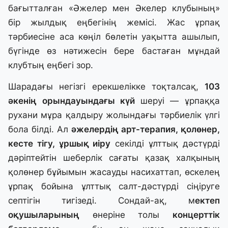
бағытталған «Әжелер мен Әкелер клубының»
бір жылдық еңбегінің жемісі. Жас ұрпақ
тәрбиесіне аса көңіл бөлетін уақытта ашылып,
бүгінде өз нәтижесін бере бастаған мұндай
клубтың еңбегі зор.
Шарадағы негізгі ерекшелікке тоқталсақ,
103
әкенің орындауындағы күй
шеруі — ұрпаққа
рухани мұра қалдыру жолындағы тәрбиелік үлгі
бола білді. Ал
ә
желердің арт-терапия, қолөнер,
кесте тігу, ұршық иіру
секілді ұлттық дәстүрді
дәріптейтін шеберлік сағаты қазақ халқының
қолөнер бұйымын жасауды насихаттап, өскелең
ұрпақ бойына ұлттық салт-дәстүрді сіңіруге
септігін тигізеді. Сондай-ақ, м
ектеп
оқушыларының
өнеріне толы
концерттік