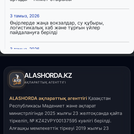
3 тамыз, 2026
Өңірлерде жаңа вокзалдар, су құбыры,
логистикалық хаб және тұрғын үйлер
пайдалануға берілді
3 тамыз, 2026
Қызылордада 300 орындық аурухана,
Президенттік кітапхана және жаңа театр
салынып жатыр
ALASHORDA.KZ
1 тамыз, 2026
АҚПАРАТТЫҚ АГЕНТТІГІ
Кинопоиск Қазақстан азаматтарының ең
танымал онлайн-кинотеатрына айналды
ALASHORDA ақпараттық агенттігі
Қазақстан
Республикасы Мәдениет және ақпарат
31 шілде, 2026
министрлігінде 2025 жылғы 23 желтоқсанда қайта
Ақмола облысындағы кездесуде кәсіпкерлер мен
тіркеліп, № KZ42VPY00137595 куәлігі берілді.
ұстаздар «Әділет» партиясына өз ұсыныстарын
айтты
Алғашқы мемлекеттік тіркеуі 2019 жылғы 23