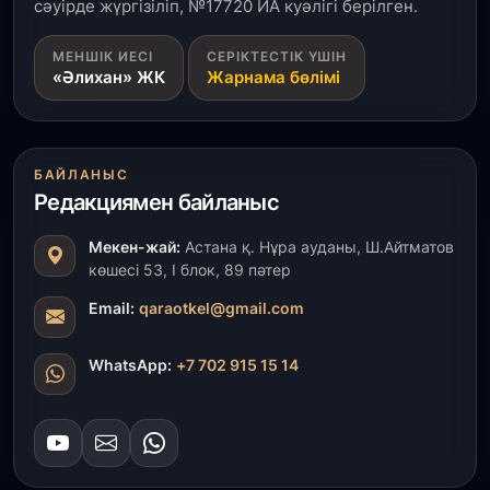
сәуірде жүргізіліп, №17720 ИА куәлігі берілген.
31 шілде, 2026
МЕНШІК ИЕСІ
СЕРІКТЕСТІК ҮШІН
ҚР Президенті Орталық Азия елдеріне
«Әлихан» ЖК
Жарнама бөлімі
ұзақмерзімді ынтымақтастық жоспарын әзірлеуді
ұсынды
31 шілде, 2026
БАЙЛАНЫС
«Ауыл аманаты»: Түркістанда 30,2 млрд теңгеге
Редакциямен байланыс
4 223 жоба қаржыландырылды
Мекен-жай:
Астана қ. Нұра ауданы, Ш.Айтматов
31 шілде, 2026
көшесі 53, І блок, 89 пәтер
Президент тапсырмасы орындалды: Шардара
толық ауыз сумен қамтылды
Email:
qaraotkel@gmail.com
30 шілде, 2026
WhatsApp:
+7 702 915 15 14
Түркістанда «Арыс-2» және Темір ауылының
теміржол вокзалдары пайдалануға берілді
30 шілде, 2026