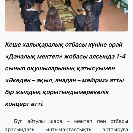
Кеше халықаралық отбасы күніне орай
«Даналық мектеп» жобасы аясында 1-4
сынып оқушыларының қатысуымен
«Әкеден – ақыл, анадан – мейірім» атты
бір жылдық қорытындымерекелік
концерт өтті.
Бұл айтулы шара – мектеп пен отбасы
арасындағы ынтымақтастықты арттыруға