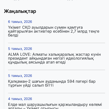
Жаңалықтар
6 тамыз, 2026
Үкімет СҚО ауылдарын сумен қамтуға
қайтарылған активтер есебінен 2,7 млрд теңге
бөлді
5 тамыз, 2026
ALMA LOVE: Алматы халықаралық жастар күнін
президент айқындаған негізгі идеологиялық
құндылық аясында атап өтеді
5 тамыз, 2026
Қалқаман-2 шағын ауданында 594 пәтері бар
тұрғын үйді салып бітті
4 тамыз, 2026
Елде мал шаруашылығын қаржыландыру көлемі
артады – Үкімет отырысы