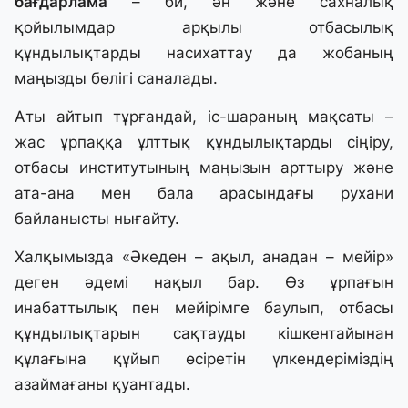
бағдарлама
– би, ән және сахналық
қойылымдар арқылы отбасылық
құндылықтарды насихаттау да жобаның
маңызды бөлігі саналады.
Аты айтып тұрғандай, іс-шараның мақсаты –
жас ұрпаққа ұлттық құндылықтарды сіңіру,
отбасы институтының маңызын арттыру және
ата-ана мен бала арасындағы рухани
байланысты нығайту.
Халқымызда «Әкеден – ақыл, анадан – мейір»
деген әдемі нақыл бар. Өз ұрпағын
инабаттылық пен мейірімге баулып, отбасы
құндылықтарын сақтауды кішкентайынан
құлағына құйып өсіретін үлкендеріміздің
азаймағаны қуантады.