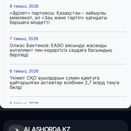
8 тамыз, 2026
«Әділет» партиясы: Қазақстан – зайырлы
мемлекет, ал «Заң және тәртіп» қағидаты
баршаға міндетті
7 тамыз, 2026
Олжас Бектенов: ЕАЭО аясында жасанды
интеллект пен кедергісіз саудаға басымдық
беріледі
6 тамыз, 2026
Үкімет СҚО ауылдарын сумен қамтуға
қайтарылған активтер есебінен 2,7 млрд теңге
бөлді
5 тамыз, 2026
ALMA LOVE: Алматы халықаралық жастар күнін
президент айқындаған негізгі идеологиялық
құндылық аясында атап өтеді
ALASHORDA.KZ