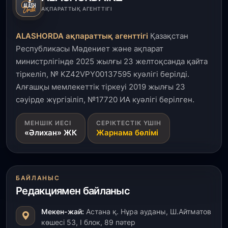
5 тамыз, 2026
АҚПАРАТТЫҚ АГЕНТТІГІ
Қалқаман-2 шағын ауданында 594 пәтері бар
тұрғын үйді салып бітті
ALASHORDA ақпараттық агенттігі
Қазақстан
Республикасы Мәдениет және ақпарат
4 тамыз, 2026
министрлігінде 2025 жылғы 23 желтоқсанда қайта
Елде мал шаруашылығын қаржыландыру көлемі
тіркеліп, № KZ42VPY00137595 куәлігі берілді.
артады – Үкімет отырысы
Алғашқы мемлекеттік тіркеуі 2019 жылғы 23
сәуірде жүргізіліп, №17720 ИА куәлігі берілген.
3 тамыз, 2026
Өңірлерде жаңа вокзалдар, су құбыры,
МЕНШІК ИЕСІ
СЕРІКТЕСТІК ҮШІН
логистикалық хаб және тұрғын үйлер
«Әлихан» ЖК
Жарнама бөлімі
пайдалануға берілді
3 тамыз, 2026
Қызылордада 300 орындық аурухана,
БАЙЛАНЫС
Президенттік кітапхана және жаңа театр
Редакциямен байланыс
салынып жатыр
Мекен-жай:
Астана қ. Нұра ауданы, Ш.Айтматов
1 тамыз, 2026
көшесі 53, І блок, 89 пәтер