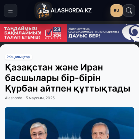
ALASHORDA.KZ
RU
Жаңалықтар
Қазақстан және Иран
басшылары бір-бірін
Құрбан айтпен құттықтады
Alashorda
5 маусым, 2025