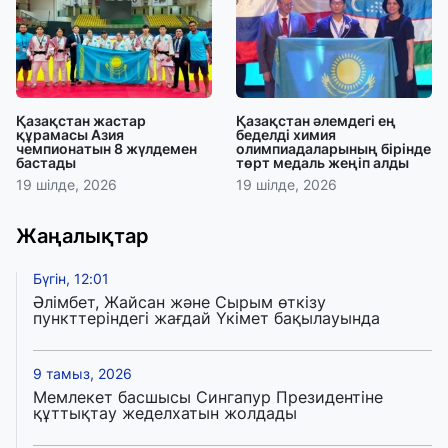
Қазақстан жастар
Қазақстан әлемдегі ең
құрамасы Азия
беделді химия
чемпионатын 8 жүлдемен
олимпиадаларының бірінде
бастады
төрт медаль жеңіп алды
19 шілде, 2026
19 шілде, 2026
Жаңалықтар
Бүгін, 12:01
Әлімбет, Жайсан және Сырым өткізу
пункттеріндегі жағдай Үкімет бақылауында
9 тамыз, 2026
Мемлекет басшысы Сингапур Президентіне
құттықтау жеделхатын жолдады