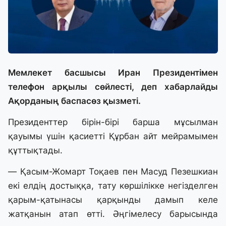
Мемлекет басшысы Иран Президентімен
телефон арқылы сөйлесті, деп хабарлайды
Ақорданың баспасөз қызметі.
Президенттер бірін-бірі барша мұсылман
қауымы үшін қасиетті Құрбан айт мейрамымен
құттықтады.
— Қасым-Жомарт Тоқаев пен Масуд Пезешкиан
екі елдің достыққа, тату көршілікке негізделген
қарым-қатынасы қарқынды дамып келе
жатқанын атап өтті. Әңгімелесу барысында