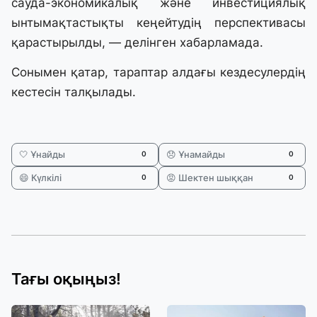
сауда-экономикалық және инвестициялық
ынтымақтастықты кеңейтудің перспективасы
қарастырылды, — делінген хабарламада.
Сонымен қатар, тараптар алдағы кездесулердің
кестесін талқылады.
🤍 Ұнайды
😞 Ұнамайды
0
0
😄 Күлкілі
😡 Шектен шыққан
0
0
Тағы оқыңыз!