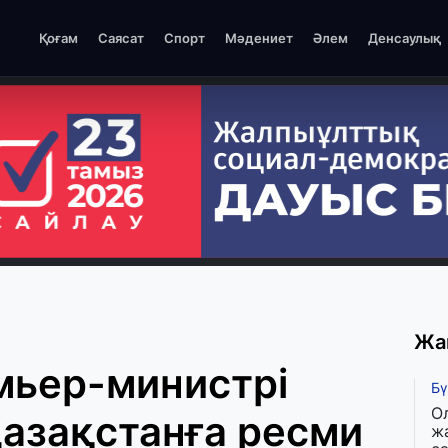
Қоғам
Саясат
Спорт
Мәдениет
Әлем
Денсаулық
Жа
мьер-министрі
Бү
О
азақстанға ресми
ж