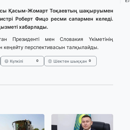
Е
қ
о
ысы Қасым-Жомарт Тоқаевтың шақыруымен
истрі Роберт Фицо ресми сапармен келеді.
қызметі хабарлады.
3 
Ө
тан Президенті мен Словакия Үкіметінің
л
па
ін кеңейту перспективасын талқылайды.
😄 Күлкілі
😡 Шектен шыққан
0
0
3 
Қ
П
т
1 
К
е
а