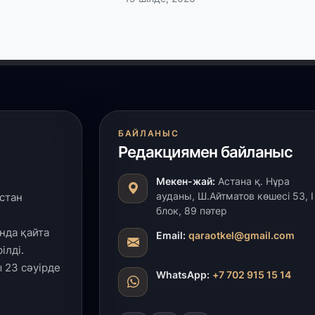
30
Т
а
па
30
Қ
БАЙЛАНЫС
н
ш
Редакциямен байланыс
Мекен-жай:
Астана қ. Нұра
29
ауданы, Ш.Айтматов көшесі 53, І
стан
С
блок, 89 пәтер
ә
нда қайта
Email:
qaraotkel@gmail.com
ілді.
29
 23 сәуірде
WhatsApp:
+7 702 915 15 14
Қ
ұ