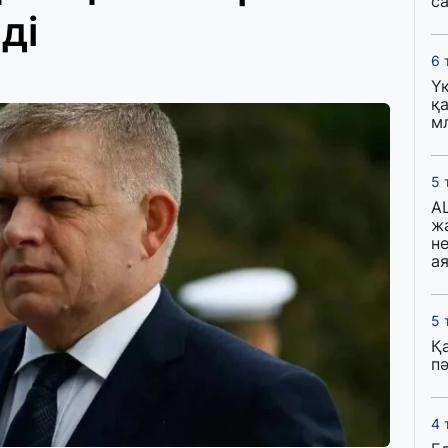
с
ді
6 
Ү
қа
м
5 
A
ж
н
ая
5 
Қ
пә
4 