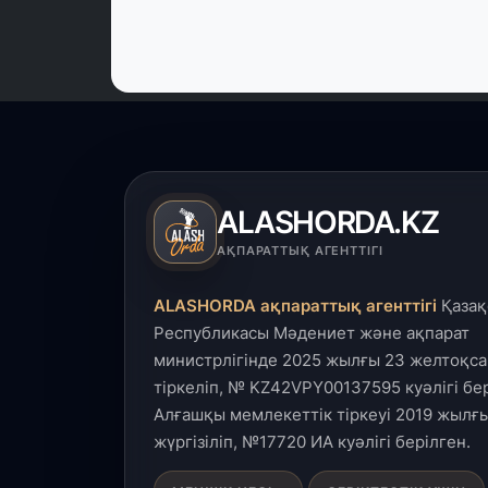
ALASHORDA.KZ
АҚПАРАТТЫҚ АГЕНТТІГІ
ALASHORDA ақпараттық агенттігі
Қазақ
Республикасы Мәдениет және ақпарат
министрлігінде 2025 жылғы 23 желтоқса
тіркеліп, № KZ42VPY00137595 куәлігі бер
Алғашқы мемлекеттік тіркеуі 2019 жылғы
жүргізіліп, №17720 ИА куәлігі берілген.