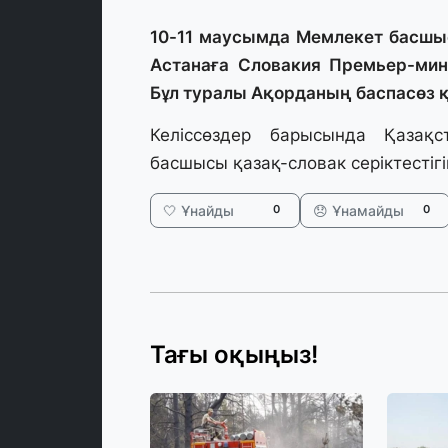
10-11 маусымда Мемлекет басш
Астанаға Словакия Премьер-мин
Бұл туралы Ақорданың баспасөз 
Келіссөздер барысында Қазақс
басшысы қазақ-словак серіктестіг
🤍 Ұнайды
😞 Ұнамайды
0
0
Тағы оқыңыз!