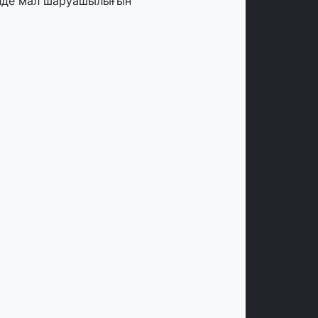
лде мал шаруашылығын
аржыландыру көлемі артады – Үкімет
тырысы
тамыз, 2026
ңірлерде жаңа вокзалдар, су құбыры,
огистикалық хаб және тұрғын үйлер
йдалануға берілді
тамыз, 2026
ызылордада 300 орындық аурухана,
резиденттік кітапхана және жаңа
еатр салынып жатыр
тамыз, 2026
инопоиск Қазақстан азаматтарының
ң танымал онлайн-кинотеатрына
йналды