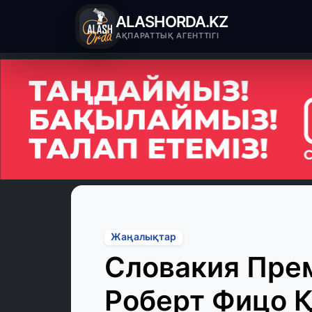
ALASHORDA.KZ
АҚПАРАТТЫҚ АГЕНТТІГІ
Жаңалықтар
Словакия Пре
Роберт Фицо Қ