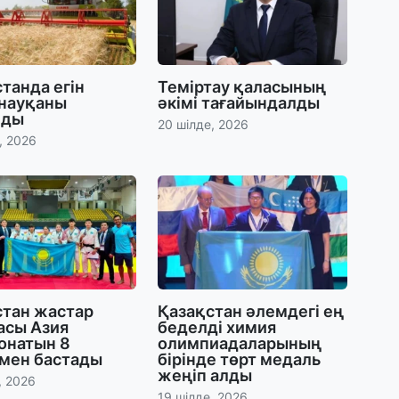
31
А
к
п
танда егін
Теміртау қаласының
 науқаны
әкімі тағайындалды
лды
31
20 шілде, 2026
Қ
, 2026
ұ
ж
31
«
м
қ
стан жастар
Қазақстан әлемдегі ең
асы Азия
беделді химия
31
онатын 8
олимпиадаларының
П
мен бастады
бірінде төрт медаль
Ш
жеңіп алды
, 2026
19 шілде, 2026