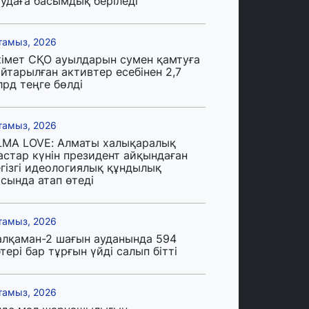
аудаға басымдық беріледі
тамыз, 2026
кімет СҚО ауылдарын сумен қамтуға
йтарылған активтер есебінен 2,7
лрд теңге бөлді
тамыз, 2026
LMA LOVE: Алматы халықаралық
астар күнін президент айқындаған
егізгі идеологиялық құндылық
сында атап өтеді
тамыз, 2026
алқаман-2 шағын ауданында 594
тері бар тұрғын үйді салып бітті
тамыз, 2026