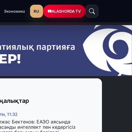
RU
ALASHORDA TV
Экономика
ңалықтар
гін, 11:32
лжас Бектенов: ЕАЭО аясында
асанды интеллект пен кедергісіз