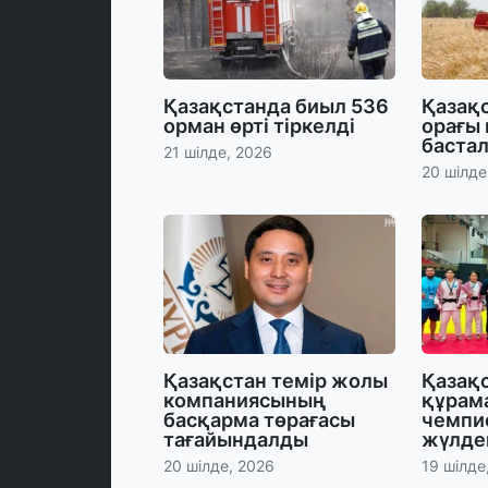
Қазақстанда биыл 536
Қазақс
орман өрті тіркелді
орағы
баста
21 шілде, 2026
20 шілде
Қазақстан темір жолы
Қазақ
компаниясының
құрам
басқарма төрағасы
чемпи
тағайындалды
жүлде
20 шілде, 2026
19 шілде