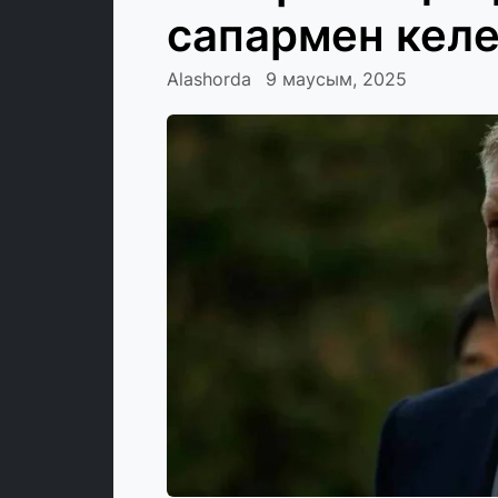
сапармен келе
Alashorda
9 маусым, 2025