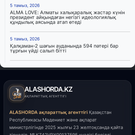
5 тамыз, 2026
ALMA LOVE: Алматы халықаралық жастар күнін
президент айқындаған негізгі идеологиялық
құндылық аясында атап өтеді
5 тамыз, 2026
Қалқаман-2 шағын ауданында 594 пәтері бар
тұрғын үйді салып бітті
4 тамыз, 2026
Елде мал шаруашылығын қаржыландыру көлемі
артады – Үкімет отырысы
ALASHORDA.KZ
3 тамыз, 2026
АҚПАРАТТЫҚ АГЕНТТІГІ
Өңірлерде жаңа вокзалдар, су құбыры,
логистикалық хаб және тұрғын үйлер
ALASHORDA ақпараттық агенттігі
Қазақстан
пайдалануға берілді
Республикасы Мәдениет және ақпарат
министрлігінде 2025 жылғы 23 желтоқсанда қайта
3 тамыз, 2026
тіркеліп, № KZ42VPY00137595 куәлігі берілді.