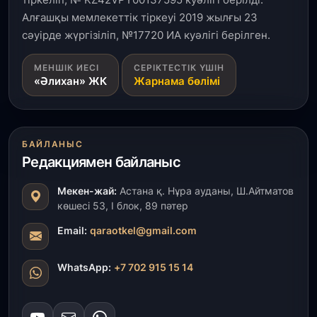
Қызылордада 300 орындық аурухана,
Президенттік кітапхана және жаңа театр
Алғашқы мемлекеттік тіркеуі 2019 жылғы 23
салынып жатыр
сәуірде жүргізіліп, №17720 ИА куәлігі берілген.
1 тамыз, 2026
МЕНШІК ИЕСІ
СЕРІКТЕСТІК ҮШІН
«Әлихан» ЖК
Жарнама бөлімі
Кинопоиск Қазақстан азаматтарының ең
танымал онлайн-кинотеатрына айналды
31 шілде, 2026
БАЙЛАНЫС
Ақмола облысындағы кездесуде кәсіпкерлер мен
Редакциямен байланыс
ұстаздар «Әділет» партиясына өз ұсыныстарын
айтты
Мекен-жай:
Астана қ. Нұра ауданы, Ш.Айтматов
көшесі 53, І блок, 89 пәтер
31 шілде, 2026
ҚР Президенті Орталық Азия елдеріне
Email:
qaraotkel@gmail.com
ұзақмерзімді ынтымақтастық жоспарын әзірлеуді
ұсынды
WhatsApp:
+7 702 915 15 14
31 шілде, 2026
«Ауыл аманаты»: Түркістанда 30,2 млрд теңгеге