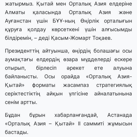
жатырмыз. Қытай мен Орталық Азия елдеріне
Алматы қаласында Орталық Азия және
Ауғанстан үшін БҰҰ-ның Өңірлік орталығын
құруға қолдау көрсеткені үшін алғысымды
білдіремін, – деді Қасым-Жомарт Тоқаев.
Президенттің айтуынша, өңірдің болашағы осы
аумақтағы елдердің өзара мүдделерді ескере
отырып, бірлесіп әрекет ете алуына
байланысты. Осы орайда «Орталық Азия-
Қытай» форматы жасампаз стратегиялық
серіктестіктің айқын үлгісіне айналатынына
сенім артты.
Бұдан бұрын хабарланғандай, Астанада
«Орталық Азия – Қытай» ІІ саммиті жұмысын
бастады.