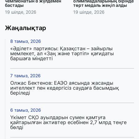
чемпионатын 8 жүлдемен
олимпиадаларының бірінде
бастады
төрт медаль жеңіп алды
19 шілде, 2026
19 шілде, 2026
Жаңалықтар
8 тамыз, 2026
«Әділет» партиясы: Қазақстан – зайырлы
мемлекет, ал «Заң және тәртіп» қағидаты
баршаға міндетті
7 тамыз, 2026
Олжас Бектенов: ЕАЭО аясында жасанды
интеллект пен кедергісіз саудаға басымдық
беріледі
6 тамыз, 2026
Үкімет СҚО ауылдарын сумен қамтуға
қайтарылған активтер есебінен 2,7 млрд теңге
бөлді