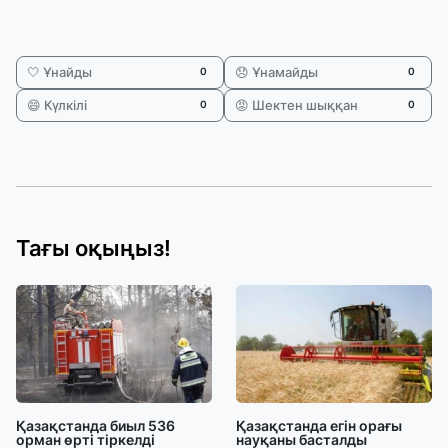
🤍 Ұнайды
😞 Ұнамайды
0
0
😄 Күлкілі
😡 Шектен шыққан
0
0
Тағы оқыңыз!
Қазақстанда биыл 536
Қазақстанда егін орағы
орман өрті тіркелді
науқаны басталды