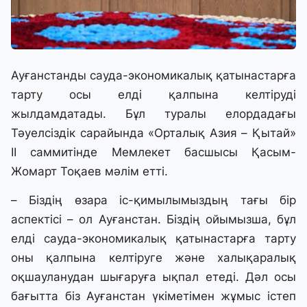
Ауғанстанды сауда-экономикалық қатынастарға
тарту осы елді қалпына келтіруді
жылдамдатады. Бұл туралы елордадағы
Тәуелсіздік сарайында «Орталық Азия – Қытай»
ІІ саммитінде Мемлекет басшысы Қасым-
Жомарт Тоқаев мәлім етті.
– Біздің өзара іс-қимылымыздың тағы бір
аспектісі – ол Ауғанстан. Біздің ойымызша, бұл
елді сауда-экономикалық қатынастарға тарту
оны қалпына келтіруге және халықаралық
оқшауланудан шығаруға ықпал етеді. Дәл осы
бағытта біз Ауғанстан үкіметімен жұмыс істеп