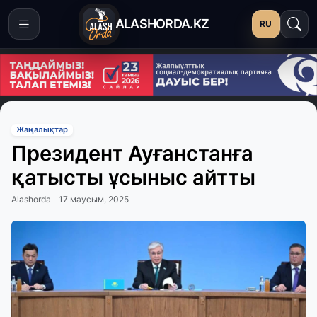
ALASHORDA.KZ
RU
Жаңалықтар
Президент Ауғанстанға
қатысты ұсыныс айтты
Alashorda
17 маусым, 2025