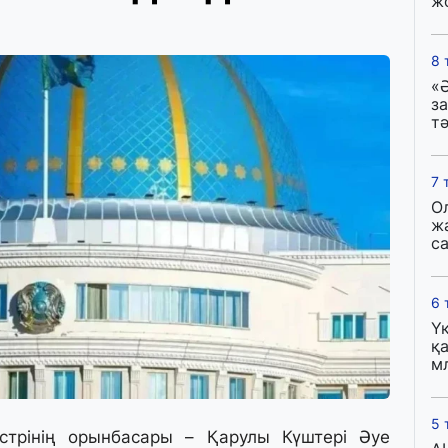
ж
8 
«Ә
з
тә
7 
О
ж
с
6 
Ү
қа
м
5 
трінің орынбасары – Қарулы Күштері Әуе