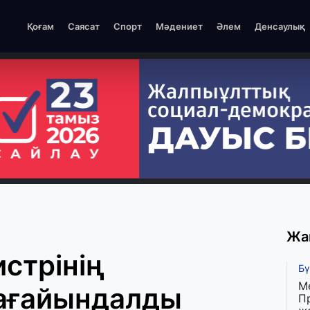
Қоғам
Саясат
Спорт
Мәдениет
Әлем
Денсаулық
Жа
стрінің
Бү
М
ағайындалды
П