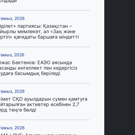
олдады
тамыз, 2026
ділет» партиясы: Қазақстан –
айырлы мемлекет, ал «Заң және
ртіп» қағидаты баршаға міндетті
тамыз, 2026
лжас Бектенов: ЕАЭО аясында
асанды интеллект пен кедергісіз
аудаға басымдық беріледі
тамыз, 2026
кімет СҚО ауылдарын сумен қамтуға
йтарылған активтер есебінен 2,7
лрд теңге бөлді
тамыз, 2026