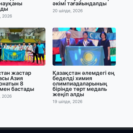
 науқаны
әкімі тағайындалды
лды
20 шілде, 2026
31
, 2026
«
м
қ
31
П
Ш
стан жастар
Қазақстан әлемдегі ең
асы Азия
беделді химия
30
онатын 8
олимпиадаларының
Т
мен бастады
бірінде төрт медаль
а
жеңіп алды
, 2026
па
19 шілде, 2026
30
Қ
н