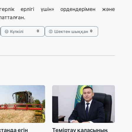
3 
герлік ерлігі үшін» ордендерімен және
Қ
П
атталған.
т
😄 Күлкілі
😡 Шектен шыққан
0
0
1 
К
е
а
31
А
к
п
31
Қ
ұ
ж
танда егін
Теміртау қаласының