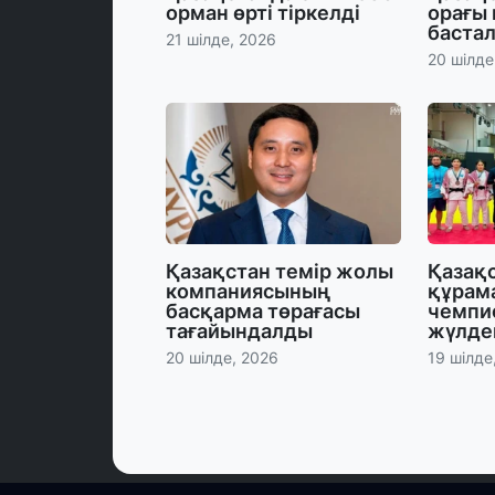
орман өрті тіркелді
орағы
баста
21 шілде, 2026
20 шілде
Қазақстан темір жолы
Қазақ
компаниясының
құрам
басқарма төрағасы
чемпи
тағайындалды
жүлде
20 шілде, 2026
19 шілде