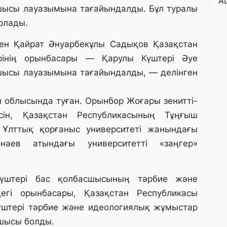
A
сшысы лауазымына тағайындалды. Бұл туралы
ж
н
рлады.
ая
н Қайрат Әнуарбекұлы Садықов Қазақстан
рінің орынбасары — Қарулы Күштері Әуе
5 
Қ
сшысы лауазымына тағайындалды, — делінген
пә
 облысында туған. Орынбор Жоғары зенитті-
4 
ін, Қазақстан Республикасының Тұңғыш
Е
Ұлттық қорғаныс университеті жанындағы
қ
о
наев атындағы университетті «заңгер»
3 
үштері бас қолбасшысының тәрбие және
Ө
егі орынбасары, Қазақстан Республикасы
л
па
үштері тәрбие және идеологиялық жұмыстар
сшысы болды.