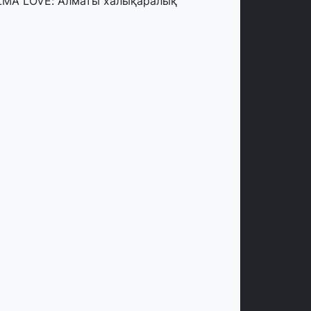
LMA LOVE: Алматы халықаралық
астар күнін президент айқындаған
егізгі идеологиялық құндылық
сында атап өтеді
тамыз, 2026
алқаман-2 шағын ауданында 594
тері бар тұрғын үйді салып бітті
тамыз, 2026
лде мал шаруашылығын
аржыландыру көлемі артады – Үкімет
тырысы
тамыз, 2026
ңірлерде жаңа вокзалдар, су құбыры,
огистикалық хаб және тұрғын үйлер
йдалануға берілді