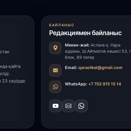
ш
29
БАЙЛАНЫС
С
ә
Редакциямен байланыс
Мекен-жай:
Астана қ. Нұра
29
ауданы, Ш.Айтматов көшесі 53, І
стан
Қ
блок, 89 пәтер
ұ
нда қайта
Email:
qaraotkel@gmail.com
ілді.
29
 23 сәуірде
WhatsApp:
+7 702 915 15 14
Т
н
28
Қ
т
қ