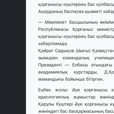
қорғанысы күштерінің бас қолба
Ақорданың баспасөз қызметі хаба
— Мемлекет басшысының өкіміме
Республикасы Қорғаныс минист
қорғанысы күштерінің бас қолба
хабарламада.
Қайрат Садықов Шығыс Қазақстан
зымыран командалық училищес
Президенті — Елбасы атындағы 
академиялық курстарды, Д.Қо
мамандығы бойынша бітірген.
Еңбек жолы: Әуе қорғанысы к
идеологиялық жұмыстар жөнінд
Қарулы Күштері Әуе қорғанысы к
жөніндегі бас басқармасының ба