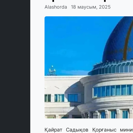
Alashorda
18 маусым, 2025
Қайрат Садықов Қорғаныс минис