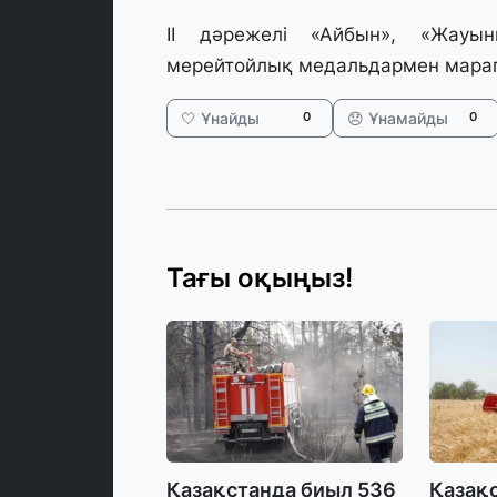
II дәрежелі «Айбын», «Жауын
мерейтойлық медальдармен марап
🤍 Ұнайды
😞 Ұнамайды
0
0
Тағы оқыңыз!
Қазақстанда биыл 536
Қазақс