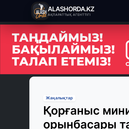
ALASHORDA.KZ
АҚПАРАТТЫҚ АГЕНТТІГІ
Жаңалықтар
Қорғаныс мини
орынбасары т