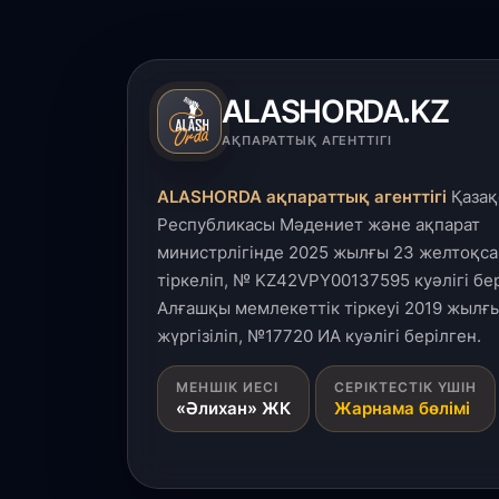
ALASHORDA.KZ
АҚПАРАТТЫҚ АГЕНТТІГІ
ALASHORDA ақпараттық агенттігі
Қазақ
Республикасы Мәдениет және ақпарат
министрлігінде 2025 жылғы 23 желтоқса
тіркеліп, № KZ42VPY00137595 куәлігі бер
Алғашқы мемлекеттік тіркеуі 2019 жылғы
жүргізіліп, №17720 ИА куәлігі берілген.
МЕНШІК ИЕСІ
СЕРІКТЕСТІК ҮШІН
«Әлихан» ЖК
Жарнама бөлімі