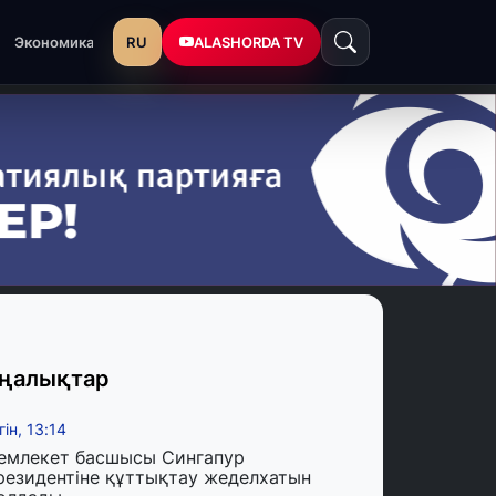
RU
ALASHORDA TV
Экономика
ңалықтар
гін, 13:14
емлекет басшысы Сингапур
резидентіне құттықтау жеделхатын