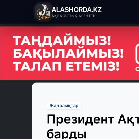
ALASHORDA.KZ
АҚПАРАТТЫҚ АГЕНТТІГІ
Жаңалықтар
Президент Ақ
барды