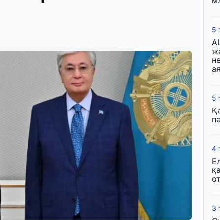
м
5 
A
ж
н
ая
5 
Қ
пә
4 
Е
қ
о
3 