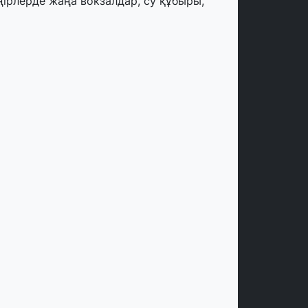
ңірлерде жаңа вокзалдар, су құбыры,
огистикалық хаб және тұрғын үйлер
йдалануға берілді
тамыз, 2026
ызылордада 300 орындық аурухана,
резиденттік кітапхана және жаңа
еатр салынып жатыр
тамыз, 2026
инопоиск Қазақстан азаматтарының
ң танымал онлайн-кинотеатрына
йналды
 шілде, 2026
қмола облысындағы кездесуде
әсіпкерлер мен ұстаздар «Әділет»
артиясына өз ұсыныстарын айтты