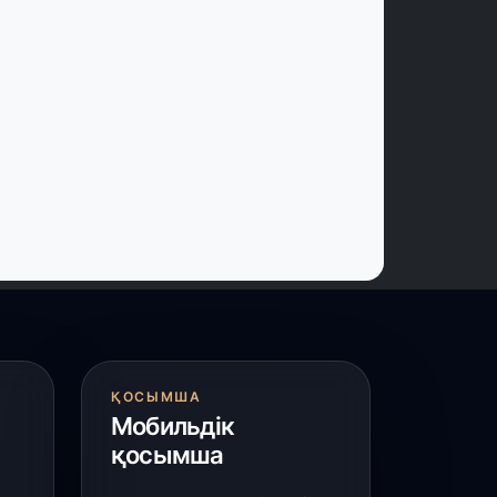
 шілде, 2026
ордайлық қыз-келіншектер ұлттық
ақыштағы креативті бұйымдар
ығаруда
 шілде, 2026
арыарқа ауданында «Заң түні»
леуметтік акциясы өтті
 шілде, 2026
ордай ауданында 400-ге жуық бала
лттық спортпен айналысып жүр»
 шілде, 2026
ҚОСЫМША
Мобильдік
үркістан облысында 25 медициналық
ысан салынып жатыр
қосымша