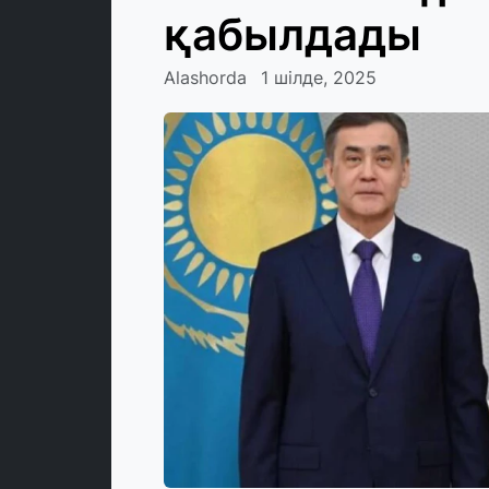
қабылдады
Alashorda
1 шілде, 2025