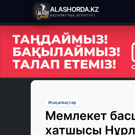
ALASHORDA.KZ
АҚПАРАТТЫҚ АГЕНТТІГІ
Жаңалықтар
Мемлекет ба
хатшысы Нұрл