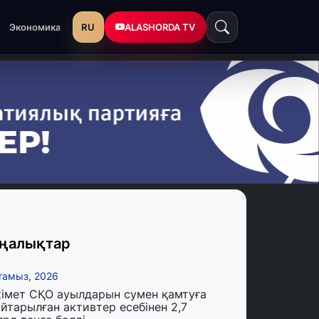
RU
ALASHORDA TV
Экономика
ңалықтар
тамыз, 2026
кімет СҚО ауылдарын сумен қамтуға
йтарылған активтер есебінен 2,7