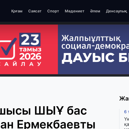
Қоғам
Саясат
Спорт
Мәдениет
Әлем
Денсаулық
Жа
сшысы ШЫҰ бас
6 
Ү
ан Ермекбаевты
қа