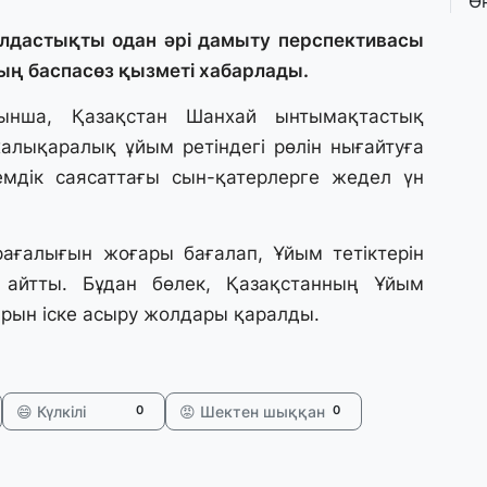
Ө
л
па
дастықты одан әрі дамыту перспективасы
ың баспасөз қызметі хабарлады.
3 
ынша, Қазақстан Шанхай ынтымақтастық
Қ
халықаралық ұйым ретіндегі рөлін нығайтуға
П
т
лемдік саясаттағы сын-қатерлерге жедел үн
1 
ағалығын жоғары бағалап, Ұйым тетіктерін
К
е
ін айтты. Бұдан бөлек, Қазақстанның Ұйым
а
рын іске асыру жолдары қаралды.
31
А
😄 Күлкілі
😡 Шектен шыққан
0
0
к
п