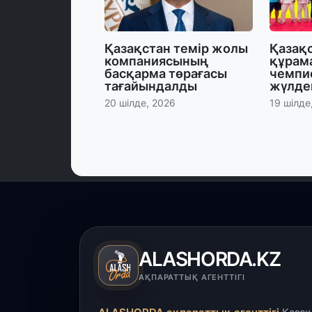
Қазақстан темір жолы
Қазақ
компаниясының
құрам
басқарма төрағасы
чемпи
тағайындалды
жүлде
20 шілде, 2026
19 шілде
ALASHORDA.KZ
АҚПАРАТТЫҚ АГЕНТТІГІ