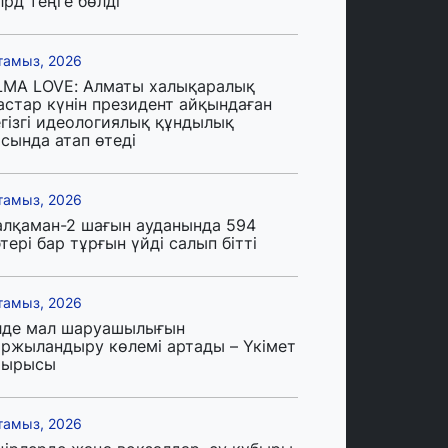
лрд теңге бөлді
тамыз, 2026
LMA LOVE: Алматы халықаралық
астар күнін президент айқындаған
егізгі идеологиялық құндылық
сында атап өтеді
тамыз, 2026
алқаман-2 шағын ауданында 594
тері бар тұрғын үйді салып бітті
тамыз, 2026
лде мал шаруашылығын
аржыландыру көлемі артады – Үкімет
тырысы
тамыз, 2026