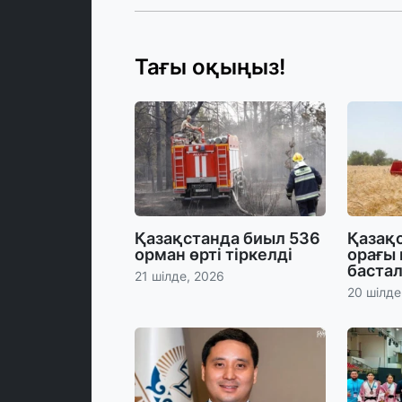
Тағы оқыңыз!
Қазақстанда биыл 536
Қазақс
орман өрті тіркелді
орағы
баста
21 шілде, 2026
20 шілде