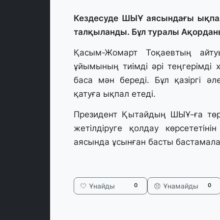
Кездесуде ШЫҰ аясындағы ықпал
талқыланды. Бұл туралы Ақордан
Қасым-Жомарт Тоқаевтың айту
ұйымының тиімді әрі теңгерімді 
баса мән береді. Бұл қазіргі ә
қатуға ықпал етеді.
Президент Қытайдың ШЫҰ-ға төр
жетілдіруге қолдау көрсететін
аясында ұсынған басты бастамала
🤍 Ұнайды
😞 Ұнамайды
0
0