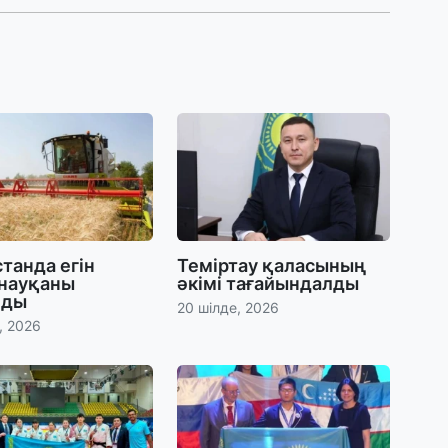
31
Қ
ұ
ж
31
«
м
қ
31
танда егін
Теміртау қаласының
П
 науқаны
әкімі тағайындалды
Ш
лды
20 шілде, 2026
, 2026
30
Т
а
па