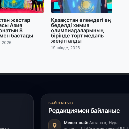
30
Қ
стан жастар
Қазақстан әлемдегі ең
н
асы Азия
беделді химия
ш
онатын 8
олимпиадаларының
мен бастады
бірінде төрт медаль
жеңіп алды
, 2026
29
19 шілде, 2026
С
ә
29
Қ
ұ
29
БАЙЛАНЫС
Редакциямен байланыс
Т
н
Мекен-жай:
Астана қ. Нұра
ауданы, Ш.Айтматов көшесі 53, І