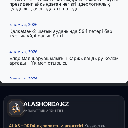
президент айқындаған негізгі идеологиялық
құндылық аясында атап өтеді
5 тамыз, 2026
Қалқаман-2 шағын ауданында 594 пәтері бар
тұрғын үйді салып бітті
4 тамыз, 2026
Елде мал шаруашылығын қаржыландыру көлемі
артады – Үкімет отырысы
3 тамыз, 2026
Өңірлерде жаңа вокзалдар, су құбыры,
логистикалық хаб және тұрғын үйлер
пайдалануға берілді
ALASHORDA.KZ
3 тамыз, 2026
АҚПАРАТТЫҚ АГЕНТТІГІ
Қызылордада 300 орындық аурухана,
Президенттік кітапхана және жаңа театр
ALASHORDA ақпараттық агенттігі
Қазақстан
салынып жатыр