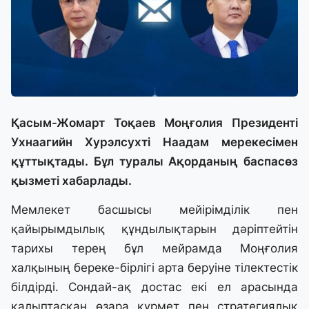
Қасым-Жомарт Тоқаев Моңғолия Президенті
Ухнаагийн Хурэлсухті Наадам мерекесімен
құттықтады. Бұл туралы Ақорданың баспасөз
қызметі хабарлады.
Мемлекет басшысы мейірімділік пен
қайырымдылық құндылықтарын дәріптейтін
тарихы терең бұл мейрамда Моңғолия
халқының береке-бірлігі арта беруіне тілектестік
білдірді. Сондай-ақ достас екі ел арасында
қалыптасқан өзара құрмет пен стратегиялық