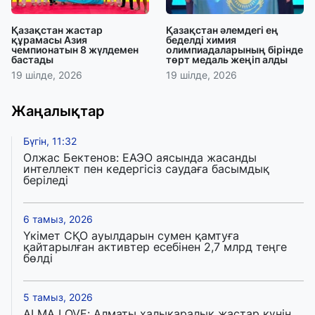
Қазақстан жастар
Қазақстан әлемдегі ең
құрамасы Азия
беделді химия
чемпионатын 8 жүлдемен
олимпиадаларының бірінде
бастады
төрт медаль жеңіп алды
19 шілде, 2026
19 шілде, 2026
Жаңалықтар
Бүгін, 11:32
Олжас Бектенов: ЕАЭО аясында жасанды
интеллект пен кедергісіз саудаға басымдық
беріледі
6 тамыз, 2026
Үкімет СҚО ауылдарын сумен қамтуға
қайтарылған активтер есебінен 2,7 млрд теңге
бөлді
5 тамыз, 2026
ALMA LOVE: Алматы халықаралық жастар күнін