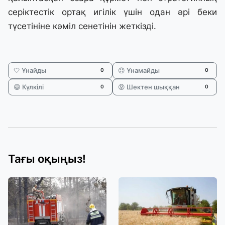
серіктестік ортақ игілік үшін одан әрі беки
түсетініне кәміл сенетінін жеткізді.
🤍 Ұнайды
😞 Ұнамайды
0
0
😄 Күлкілі
😡 Шектен шыққан
0
0
Тағы оқыңыз!