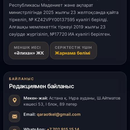
Республикасы Мәдениет және ақпарат
министрлігінде 2025 жылғы 23 желтоқсанда қайта
1 тамыз, 2026
тіркеліп, № KZ42VPY00137595 куәлігі берілді.
Кинопоиск Қазақстан азаматтарының ең
танымал онлайн-кинотеатрына айналды
Алғашқы мемлекеттік тіркеуі 2019 жылғы 23
сәуірде жүргізіліп, №17720 ИА куәлігі берілген.
31 шілде, 2026
МЕНШІК ИЕСІ
СЕРІКТЕСТІК ҮШІН
Ақмола облысындағы кездесуде кәсіпкерлер мен
«Әлихан» ЖК
Жарнама бөлімі
ұстаздар «Әділет» партиясына өз ұсыныстарын
айтты
31 шілде, 2026
БАЙЛАНЫС
ҚР Президенті Орталық Азия елдеріне
Редакциямен байланыс
ұзақмерзімді ынтымақтастық жоспарын әзірлеуді
ұсынды
Мекен-жай:
Астана қ. Нұра ауданы, Ш.Айтматов
көшесі 53, І блок, 89 пәтер
31 шілде, 2026
«Ауыл аманаты»: Түркістанда 30,2 млрд теңгеге
Email:
qaraotkel@gmail.com
4 223 жоба қаржыландырылды
WhatsApp:
+7 702 915 15 14