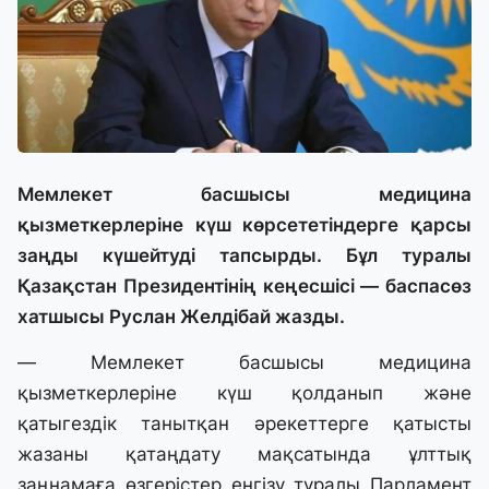
Мемлекет басшысы медицина
қызметкерлеріне күш көрсететіндерге қарсы
заңды күшейтуді тапсырды. Бұл туралы
Қазақстан Президентінің кеңесшісі — баспасөз
хатшысы Руслан Желдібай жазды.
— Мемлекет басшысы медицина
қызметкерлеріне күш қолданып және
қатыгездік танытқан әрекеттерге қатысты
жазаны қатаңдату мақсатында ұлттық
заңнамаға өзгерістер енгізу туралы Парламент