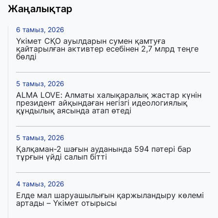
Жаңалықтар
6 тамыз, 2026
Үкімет СҚО ауылдарын сумен қамтуға
қайтарылған активтер есебінен 2,7 млрд теңге
бөлді
5 тамыз, 2026
ALMA LOVE: Алматы халықаралық жастар күнін
президент айқындаған негізгі идеологиялық
құндылық аясында атап өтеді
5 тамыз, 2026
Қалқаман-2 шағын ауданында 594 пәтері бар
тұрғын үйді салып бітті
4 тамыз, 2026
Елде мал шаруашылығын қаржыландыру көлемі
артады – Үкімет отырысы