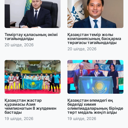
Теміртау қаласының әкімі
Қазақстан темір жолы
тағайындалды
компаниясының басқарма
төрағасы тағайындалды
20 шілде, 2026
20 шілде, 2026
Қазақстан жастар
Қазақстан әлемдегі ең
құрамасы Азия
беделді химия
чемпионатын 8 жүлдемен
олимпиадаларының бірінде
бастады
төрт медаль жеңіп алды
19 шілде, 2026
19 шілде, 2026