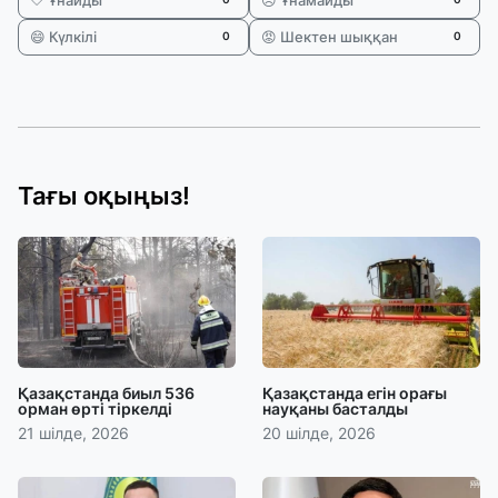
🤍 Ұнайды
😞 Ұнамайды
😄 Күлкілі
😡 Шектен шыққан
0
0
Тағы оқыңыз!
Қазақстанда биыл 536
Қазақстанда егін орағы
орман өрті тіркелді
науқаны басталды
21 шілде, 2026
20 шілде, 2026