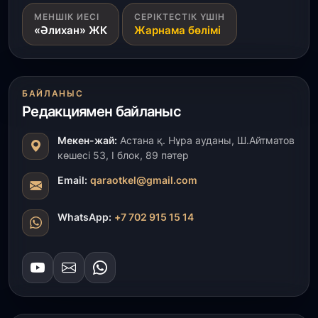
31 шілде, 2026
МЕНШІК ИЕСІ
СЕРІКТЕСТІК ҮШІН
ҚР Президенті Орталық Азия елдеріне
«Әлихан» ЖК
Жарнама бөлімі
ұзақмерзімді ынтымақтастық жоспарын әзірлеуді
ұсынды
31 шілде, 2026
БАЙЛАНЫС
«Ауыл аманаты»: Түркістанда 30,2 млрд теңгеге
Редакциямен байланыс
4 223 жоба қаржыландырылды
Мекен-жай:
Астана қ. Нұра ауданы, Ш.Айтматов
31 шілде, 2026
көшесі 53, І блок, 89 пәтер
Президент тапсырмасы орындалды: Шардара
толық ауыз сумен қамтылды
Email:
qaraotkel@gmail.com
30 шілде, 2026
WhatsApp:
+7 702 915 15 14
Түркістанда «Арыс-2» және Темір ауылының
теміржол вокзалдары пайдалануға берілді
30 шілде, 2026
Қордайлық қыз-келіншектер ұлттық нақыштағы
креативті бұйымдар шығаруда