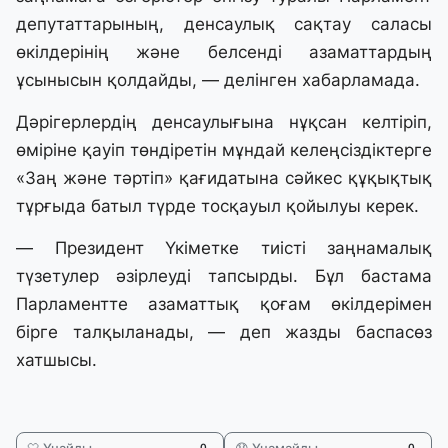
депутаттарының, денсаулық сақтау саласы
өкілдерінің және белсенді азаматтардың
ұсынысын қолдайды, — делінген хабарламада.
Дәрігерлердің денсаулығына нұқсан келтіріп,
өміріне қауіп төндіретін мұндай келеңсіздіктерге
«Заң және тәртіп» қағидатына сәйкес құқықтық
тұрғыда батыл түрде тосқауыл қойылуы керек.
— Президент Үкіметке тиісті заңнамалық
түзетулер әзірлеуді тапсырды. Бұл бастама
Парламентте азаматтық қоғам өкілдерімен
бірге талқыланады, — деп жазды баспасөз
хатшысы.
0
0