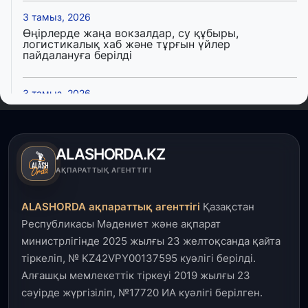
3 тамыз, 2026
Өңірлерде жаңа вокзалдар, су құбыры,
логистикалық хаб және тұрғын үйлер
пайдалануға берілді
3 тамыз, 2026
Қызылордада 300 орындық аурухана,
Президенттік кітапхана және жаңа театр
салынып жатыр
ALASHORDA.KZ
1 тамыз, 2026
АҚПАРАТТЫҚ АГЕНТТІГІ
Кинопоиск Қазақстан азаматтарының ең
танымал онлайн-кинотеатрына айналды
ALASHORDA ақпараттық агенттігі
Қазақстан
Республикасы Мәдениет және ақпарат
31 шілде, 2026
министрлігінде 2025 жылғы 23 желтоқсанда қайта
Ақмола облысындағы кездесуде кәсіпкерлер мен
тіркеліп, № KZ42VPY00137595 куәлігі берілді.
ұстаздар «Әділет» партиясына өз ұсыныстарын
айтты
Алғашқы мемлекеттік тіркеуі 2019 жылғы 23
сәуірде жүргізіліп, №17720 ИА куәлігі берілген.