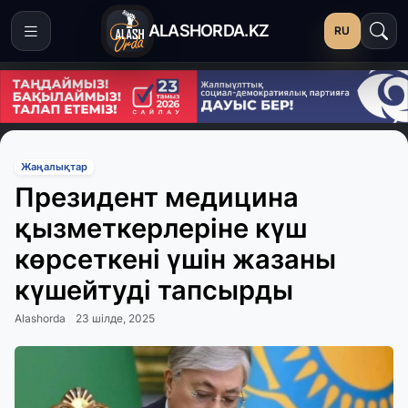
ALASHORDA.KZ
RU
Жаңалықтар
Президент медицина
қызметкерлеріне күш
көрсеткені үшін жазаны
күшейтуді тапсырды
Alashorda
23 шілде, 2025