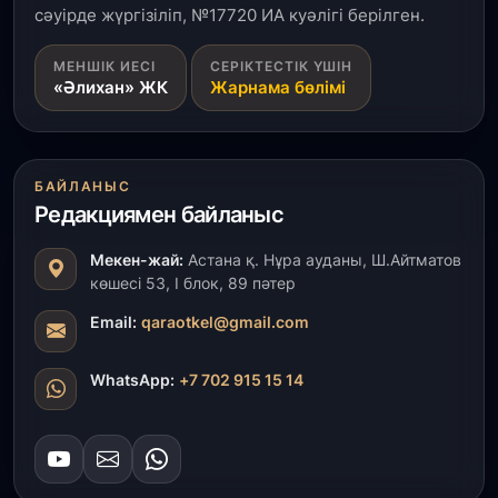
сәуірде жүргізіліп, №17720 ИА куәлігі берілген.
31 шілде, 2026
МЕНШІК ИЕСІ
СЕРІКТЕСТІК ҮШІН
«Ауыл аманаты»: Түркістанда 30,2 млрд теңгеге
«Әлихан» ЖК
Жарнама бөлімі
4 223 жоба қаржыландырылды
31 шілде, 2026
Президент тапсырмасы орындалды: Шардара
БАЙЛАНЫС
толық ауыз сумен қамтылды
Редакциямен байланыс
30 шілде, 2026
Мекен-жай:
Астана қ. Нұра ауданы, Ш.Айтматов
Түркістанда «Арыс-2» және Темір ауылының
көшесі 53, І блок, 89 пәтер
теміржол вокзалдары пайдалануға берілді
Email:
qaraotkel@gmail.com
30 шілде, 2026
WhatsApp:
+7 702 915 15 14
Қордайлық қыз-келіншектер ұлттық нақыштағы
креативті бұйымдар шығаруда
29 шілде, 2026
Сарыарқа ауданында «Заң түні» әлеуметтік