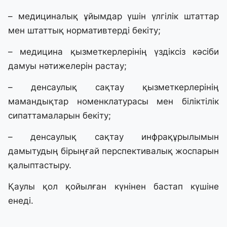
– медициналық ұйымдар үшін үлгілік штаттар
мен штаттық нормативтерді бекіту;
– медицина қызметкерлерінің үздіксіз кәсіби
дамуы нәтижелерін растау;
– денсаулық сақтау қызметкерлерінің
мамандықтар номенклатурасы мен біліктілік
сипаттамаларын бекіту;
– денсаулық сақтау инфрақұрылымын
дамытудың бірыңғай перспективалық жоспарын
қалыптастыру.
Қаулы қол қойылған күнінен бастап күшіне
енеді.