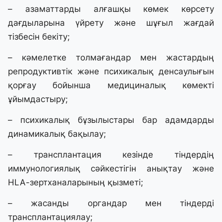
– азаматтарды алғашқы көмек көрсету
дағдыларына үйрету және шұғыл жағдай
тізбесін бекіту;
– кәмелетке толмағандар мен жастардың
репродуктивтік және психикалық денсаулығын
қорғау бойынша медициналық көмекті
ұйымдастыру;
– психикалық бұзылыстары бар адамдарды
динамикалық бақылау;
– трансплантация кезінде тіндердің
иммунологиялық сәйкестігін анықтау және
HLA-зертханаларының қызметі;
– жасанды органдар мен тіндерді
трансплантациялау;