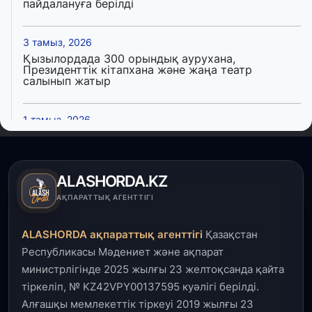
пайдалануға берілді
3 тамыз, 2026
Қызылордада 300 орындық аурухана,
Президенттік кітапхана және жаңа театр
салынып жатыр
1 тамыз, 2026
Кинопоиск Қазақстан азаматтарының ең
танымал онлайн-кинотеатрына айналды
ALASHORDA.KZ
31 шілде, 2026
АҚПАРАТТЫҚ АГЕНТТІГІ
Ақмола облысындағы кездесуде кәсіпкерлер мен
ұстаздар «Әділет» партиясына өз ұсыныстарын
айтты
ALASHORDA ақпараттық агенттігі
Қазақстан
Республикасы Мәдениет және ақпарат
31 шілде, 2026
министрлігінде 2025 жылғы 23 желтоқсанда қайта
ҚР Президенті Орталық Азия елдеріне
тіркеліп, № KZ42VPY00137595 куәлігі берілді.
ұзақмерзімді ынтымақтастық жоспарын әзірлеуді
ұсынды
Алғашқы мемлекеттік тіркеуі 2019 жылғы 23