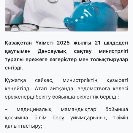
Қазақстан Үкіметі 2025 жылғы 21 шілдедегі
қаулымен Денсаулық сақтау министрлігі
туралы ережеге өзгерістер мен толықтырулар
енгізді.
Құжатқа сәйкес, министрліктің құзыреті
кеңейтілді. Атап айтқанда, ведомствоға келесі
ережелерді бекіту бойынша өкілеттік берілді:
– медициналық мамандықтар бойынша
қосымша білім беру ұйымдарының тізімін
қалыптастыру;