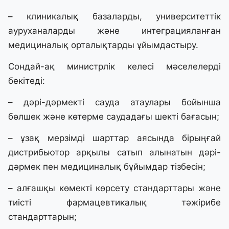
– клиникалық базаларды, университеттік
ауруханаларды және интеграцияланған
медициналық орталықтарды ұйымдастыру.
Сондай-ақ министрлік келесі мәселелерді
бекітеді:
– дәрі-дәрмекті сауда атаулары бойынша
бөлшек және көтерме саудадағы шекті бағасын;
– ұзақ мерзімді шарттар аясында бірыңғай
дистрибьютор арқылы сатып алынатын дәрі-
дәрмек пен медициналық бұйымдар тізбесін;
– алғашқы көмекті көрсету стандарттары және
тиісті фармацевтикалық тәжірибе
стандарттарын;