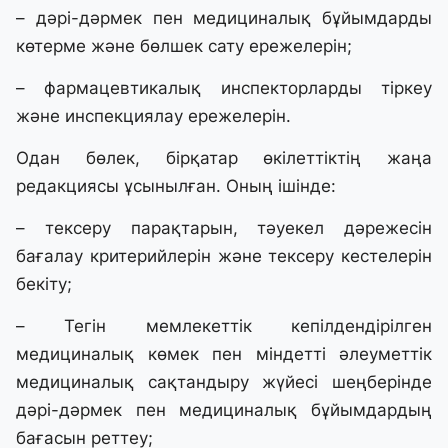
– дәрі-дәрмек пен медициналық бұйымдарды
көтерме және бөлшек сату ережелерін;
– фармацевтикалық инспекторларды тіркеу
және инспекциялау ережелерін.
Одан бөлек, бірқатар өкілеттіктің жаңа
редакциясы ұсынылған. Оның ішінде:
– тексеру парақтарын, тәуекел дәрежесін
бағалау критерийлерін және тексеру кестелерін
бекіту;
– Тегін мемлекеттік кепілдендірілген
медициналық көмек пен міндетті әлеуметтік
медициналық сақтандыру жүйесі шеңберінде
дәрі-дәрмек пен медициналық бұйымдардың
бағасын реттеу;