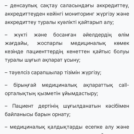
– денсаулық сақтау саласындағы аккредиттеу,
аккредиттеуден кейінгі мониторинг жүргізу және
аккредиттеу туралы куәлікті қайтарып алу;
– жүкті және босанған әйелдердің өлім
жағдайы, жоспарлы медициналық көмек
кезінде пациенттердің кенеттен қайтыс болуы
туралы шұғыл ақпарат ұсыну;
– тәуелсіз сарапшылар тізімін жүргізу;
– бірыңғай медициналық ақпараттық call-
орталықтың қызметін ұйымдастыру;
– Пациент дертінің шұғылданатын кәсібімен
байланысы барын орнату;
– медициналық қалдықтарды есепке алу және