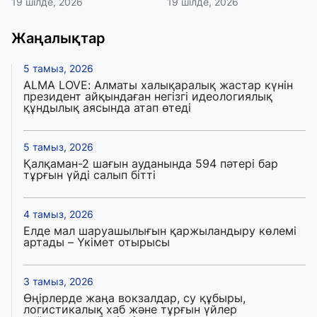
19 шілде, 2026
19 шілде, 2026
Жаңалықтар
5 тамыз, 2026
ALMA LOVE: Алматы халықаралық жастар күнін
президент айқындаған негізгі идеологиялық
құндылық аясында атап өтеді
5 тамыз, 2026
Қалқаман-2 шағын ауданында 594 пәтері бар
тұрғын үйді салып бітті
4 тамыз, 2026
Елде мал шаруашылығын қаржыландыру көлемі
артады – Үкімет отырысы
3 тамыз, 2026
Өңірлерде жаңа вокзалдар, су құбыры,
логистикалық хаб және тұрғын үйлер