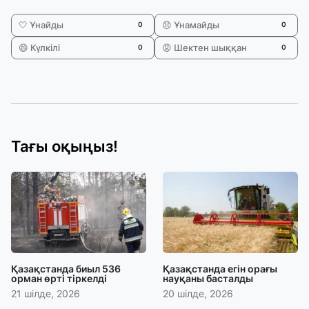
🤍 Ұнайды
😞 Ұнамайды
0
0
😄 Күлкілі
😡 Шектен шыққан
0
0
Тағы оқыңыз!
Қазақстанда биыл 536
Қазақстанда егін орағы
орман өрті тіркелді
науқаны басталды
21 шілде, 2026
20 шілде, 2026