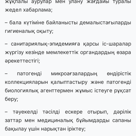
жұқпалы аурулар мен улану жағдайы туралы
жедел хабарлама;
– бала күтіміне байланысты демалыстағыларды
гигиеналық оқыту;
– санитариялық-эпидемияға қарсы іс-шаралар
жүргізу кезінде мемлекеттік органдардың өзара
әрекеттестігі;
– патогенді микроағзалардың өндірістік
коллекцияларын қалыптастыру және патогенді
биологиялық агенттермен жұмыс істеуге рұқсат
беру;
– тәуекелді тәсілді ескере отырып, дәрілік
заттар мен медициналық бұйымдарды сапаны
бақылау үшін нарықтан іріктеу;