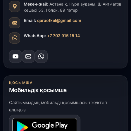
Мекен-жай:
Астана қ. Нұра ауданы, Ш.Айтматов
31 шілде, 2026
көшесі 53, І блок, 89 пәтер
Президент тапсырмасы орындалды: Шардара
толық ауыз сумен қамтылды
Email:
qaraotkel@gmail.com
30 шілде, 2026
WhatsApp:
+7 702 915 15 14
Түркістанда «Арыс-2» және Темір ауылының
теміржол вокзалдары пайдалануға берілді
30 шілде, 2026
Қордайлық қыз-келіншектер ұлттық нақыштағы
креативті бұйымдар шығаруда
ҚОСЫМША
Мобильдік қосымша
29 шілде, 2026
Сарыарқа ауданында «Заң түні» әлеуметтік
Сайтымыздың мобильді қосымшасын жүктеп
акциясы өтті
алыңыз.
29 шілде, 2026
Қордай ауданында 400-ге жуық бала ұлттық
спортпен айналысып жүр»