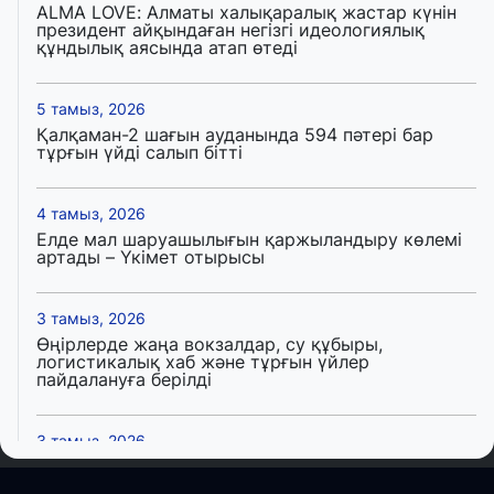
ALMA LOVE: Алматы халықаралық жастар күнін
президент айқындаған негізгі идеологиялық
құндылық аясында атап өтеді
5 тамыз, 2026
Қалқаман-2 шағын ауданында 594 пәтері бар
тұрғын үйді салып бітті
4 тамыз, 2026
Елде мал шаруашылығын қаржыландыру көлемі
артады – Үкімет отырысы
3 тамыз, 2026
Өңірлерде жаңа вокзалдар, су құбыры,
логистикалық хаб және тұрғын үйлер
пайдалануға берілді
3 тамыз, 2026
Қызылордада 300 орындық аурухана,
Президенттік кітапхана және жаңа театр