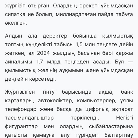
жүргізіп отырған. Олардың әрекеті ұйымдасқан
сипатқа ие болып, миллиардтаған пайда табуға
әкелген.
Алдын ала деректер бойынша қылмыстық
топтың күнделікті табысы 1,5 млн теңгеге дейін
жеткен, ал 2024 жылдың басынан бері қаржы
айналымы 1,7 млрд теңгеден асады. Бұл —
қылмыстық желінің ауқымын және ұйымдасқан
деңгейін көрсетеді.
Жүргізілген тінту барысында ақша, банк
карталары, автокөліктер, компьютерлер, ұялы
телефондар және басқа да цифрлық ақпарат
тасымалдағыштар тәркіленді. Негізгі
фигуранттар мен олардың сыбайластарына
қатысты қамауға алу түріндегі бұлтартпау