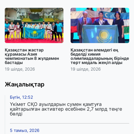
Қазақстан жастар
Қазақстан әлемдегі ең
құрамасы Азия
беделді химия
чемпионатын 8 жүлдемен
олимпиадаларының бірінде
бастады
төрт медаль жеңіп алды
19 шілде, 2026
19 шілде, 2026
Жаңалықтар
Бүгін, 12:52
Үкімет СҚО ауылдарын сумен қамтуға
қайтарылған активтер есебінен 2,7 млрд теңге
бөлді
5 тамыз, 2026