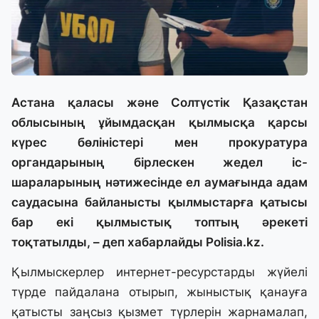
Астана қаласы және Солтүстік Қазақстан
облысының ұйымдасқан қылмысқа қарсы
күрес бөліністері мен прокуратура
органдарының бірлескен жедел іс-
шараларының нәтижесінде ел аумағында адам
саудасына байланысты қылмыстарға қатысы
бар екі қылмыстық топтың әрекеті
тоқтатылды, – деп хабарлайды Polisia.kz.
Қылмыскерлер интернет-ресурстарды жүйелі
түрде пайдалана отырып, жыныстық қанауға
қатысты заңсыз қызмет түрлерін жарнамалап,