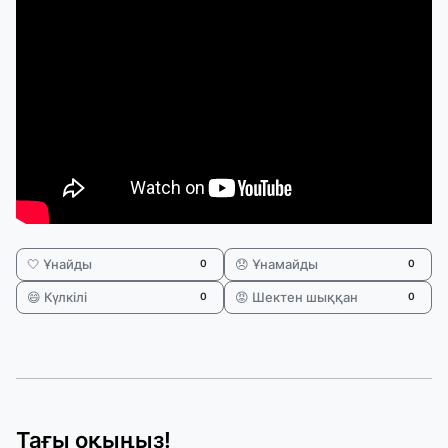
🤍 Ұнайды
😞 Ұнамайды
0
0
😄 Күлкілі
😡 Шектен шыққан
0
0
Тағы оқыңыз!