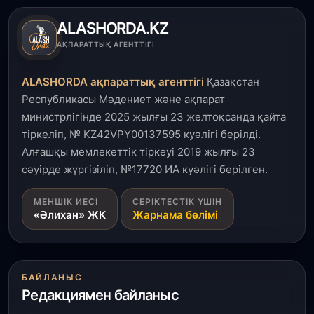
салынып жатыр
ALASHORDA.KZ
1 тамыз, 2026
АҚПАРАТТЫҚ АГЕНТТІГІ
Кинопоиск Қазақстан азаматтарының ең
танымал онлайн-кинотеатрына айналды
ALASHORDA ақпараттық агенттігі
Қазақстан
Республикасы Мәдениет және ақпарат
31 шілде, 2026
министрлігінде 2025 жылғы 23 желтоқсанда қайта
Ақмола облысындағы кездесуде кәсіпкерлер мен
тіркеліп, № KZ42VPY00137595 куәлігі берілді.
ұстаздар «Әділет» партиясына өз ұсыныстарын
айтты
Алғашқы мемлекеттік тіркеуі 2019 жылғы 23
сәуірде жүргізіліп, №17720 ИА куәлігі берілген.
31 шілде, 2026
МЕНШІК ИЕСІ
СЕРІКТЕСТІК ҮШІН
ҚР Президенті Орталық Азия елдеріне
«Әлихан» ЖК
Жарнама бөлімі
ұзақмерзімді ынтымақтастық жоспарын әзірлеуді
ұсынды
31 шілде, 2026
БАЙЛАНЫС
«Ауыл аманаты»: Түркістанда 30,2 млрд теңгеге
Редакциямен байланыс
4 223 жоба қаржыландырылды