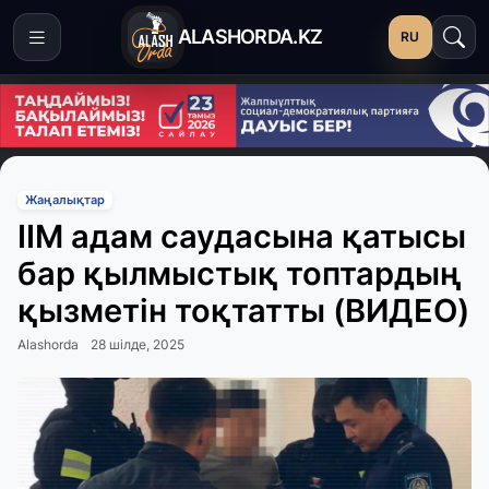
ALASHORDA.KZ
RU
Жаңалықтар
ІІМ адам саудасына қатысы
бар қылмыстық топтардың
қызметін тоқтатты (ВИДЕО)
Alashorda
28 шілде, 2025