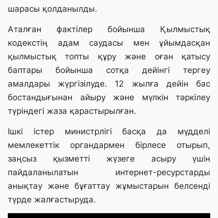
шарасы қолданылды.
Аталған фактілер бойынша Қылмыстық
кодекстің адам саудасы мен ұйымдасқан
қылмыстық топты құру және оған қатысу
баптары бойынша сотқа дейінгі тергеу
амалдары жүргізілуде. 12 жылға дейін бас
бостандығынан айыру және мүлкін тәркілеу
түріндегі жаза қарастырылған.
Ішкі істер министрлігі басқа да мүдделі
мемлекеттік органдармен бірлесе отырып,
заңсыз қызметті жүзеге асыру үшін
пайдаланылатын интернет-ресурстарды
анықтау және бұғаттау жұмыстарын белсенді
түрде жалғастыруда.