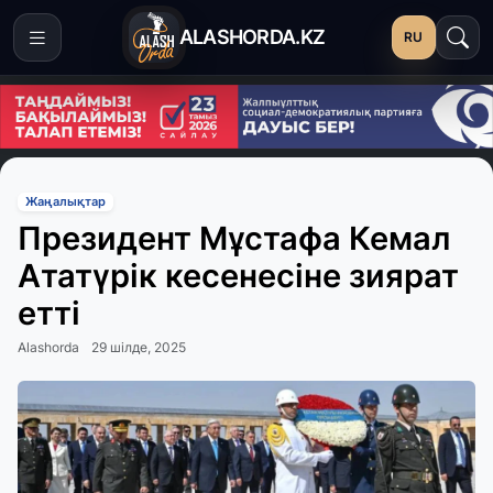
ALASHORDA.KZ
RU
Жаңалықтар
Президент Мұстафа Кемал
Ататүрік кесенесіне зиярат
етті
Alashorda
29 шілде, 2025