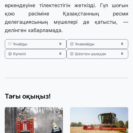
өркендеуіне тілектестігін жеткізді. Гүл шоғын
қою рәсіміне Қазақстанның ресми
делегациясының мүшелері де қатысты, —
делінген хабарламада.
🤍 Ұнайды
😞 Ұнамайды
0
0
😄 Күлкілі
😡 Шектен шыққан
0
0
Тағы оқыңыз!