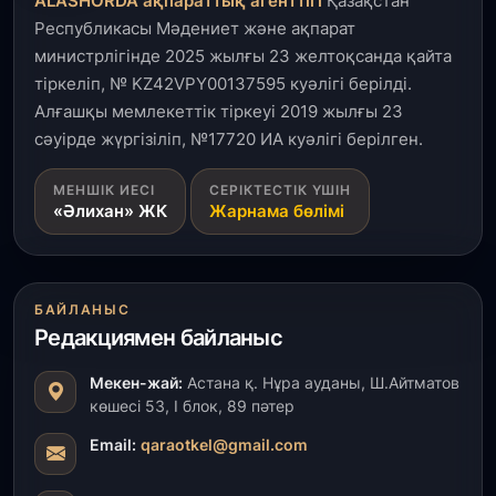
ALASHORDA ақпараттық агенттігі
Қазақстан
Республикасы Мәдениет және ақпарат
31 шілде, 2026
министрлігінде 2025 жылғы 23 желтоқсанда қайта
Ақмола облысындағы кездесуде кәсіпкерлер мен
тіркеліп, № KZ42VPY00137595 куәлігі берілді.
ұстаздар «Әділет» партиясына өз ұсыныстарын
айтты
Алғашқы мемлекеттік тіркеуі 2019 жылғы 23
сәуірде жүргізіліп, №17720 ИА куәлігі берілген.
31 шілде, 2026
МЕНШІК ИЕСІ
СЕРІКТЕСТІК ҮШІН
ҚР Президенті Орталық Азия елдеріне
«Әлихан» ЖК
Жарнама бөлімі
ұзақмерзімді ынтымақтастық жоспарын әзірлеуді
ұсынды
31 шілде, 2026
БАЙЛАНЫС
«Ауыл аманаты»: Түркістанда 30,2 млрд теңгеге
Редакциямен байланыс
4 223 жоба қаржыландырылды
Мекен-жай:
Астана қ. Нұра ауданы, Ш.Айтматов
31 шілде, 2026
көшесі 53, І блок, 89 пәтер
Президент тапсырмасы орындалды: Шардара
толық ауыз сумен қамтылды
Email:
qaraotkel@gmail.com