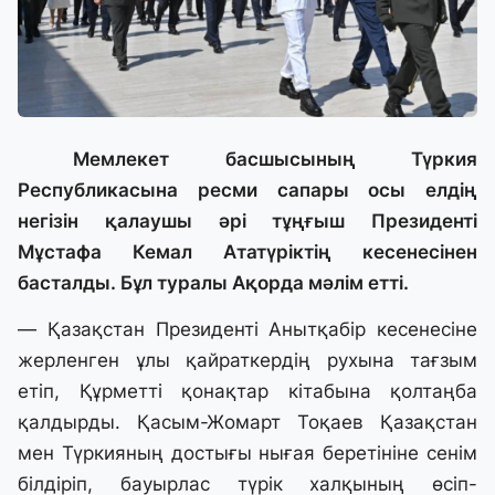
Мемлекет басшысының Түркия
Республикасына ресми сапары осы елдің
негізін қалаушы әрі тұңғыш Президенті
Мұстафа Кемал Ататүріктің кесенесінен
басталды. Бұл туралы Ақорда мәлім етті.
— Қазақстан Президенті Анытқабір кесенесіне
жерленген ұлы қайраткердің рухына тағзым
етіп, Құрметті қонақтар кітабына қолтаңба
қалдырды. Қасым-Жомарт Тоқаев Қазақстан
мен Түркияның достығы нығая беретініне сенім
білдіріп, бауырлас түрік халқының өсіп-