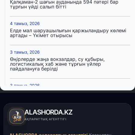
Қалқаман-2 шағын ауданында 594 пәтері бар
тұрғын үйді салып бітті
4 тамыз, 2026
Елде мал шаруашылығын қаржыландыру көлемі
артады – Үкімет отырысы
3 тамыз, 2026
Өңірлерде жаңа вокзалдар, су құбыры,
логистикалық хаб және тұрғын үйлер
пайдалануға берілді
3 тамыз, 2026
Қызылордада 300 орындық аурухана,
Президенттік кітапхана және жаңа театр
салынып жатыр
ALASHORDA.KZ
1 тамыз, 2026
АҚПАРАТТЫҚ АГЕНТТІГІ
Кинопоиск Қазақстан азаматтарының ең
танымал онлайн-кинотеатрына айналды